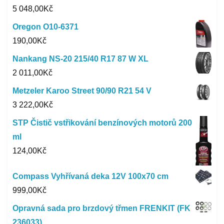
5 048,00
Kč
Oregon O10-6371
190,00
Kč
Nankang NS-20 215/40 R17 87 W XL
2 011,00
Kč
Metzeler Karoo Street 90/90 R21 54 V
3 222,00
Kč
STP Čistič vstřikování benzínových motorů 200
ml
124,00
Kč
Compass Vyhřívaná deka 12V 100x70 cm
999,00
Kč
Opravná sada pro brzdový třmen FRENKIT (FK
236033)