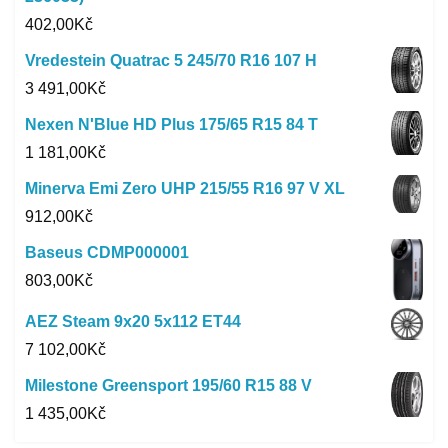
402,00
Kč
Vredestein Quatrac 5 245/70 R16 107 H
3 491,00
Kč
Nexen N'Blue HD Plus 175/65 R15 84 T
1 181,00
Kč
Minerva Emi Zero UHP 215/55 R16 97 V XL
912,00
Kč
Baseus CDMP000001
803,00
Kč
AEZ Steam 9x20 5x112 ET44
7 102,00
Kč
Milestone Greensport 195/60 R15 88 V
1 435,00
Kč