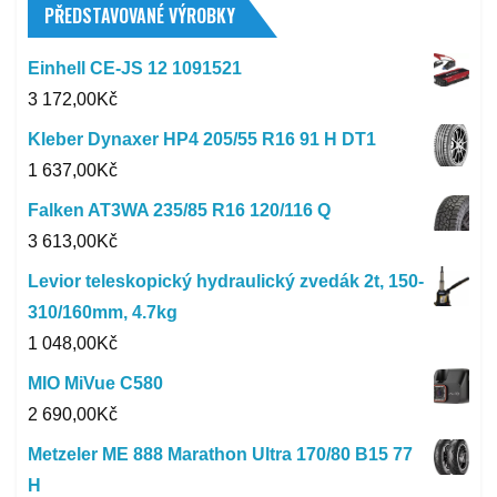
PŘEDSTAVOVANÉ VÝROBKY
Einhell CE-JS 12 1091521
3 172,00
Kč
Kleber Dynaxer HP4 205/55 R16 91 H DT1
1 637,00
Kč
Falken AT3WA 235/85 R16 120/116 Q
3 613,00
Kč
Levior teleskopický hydraulický zvedák 2t, 150-
310/160mm, 4.7kg
1 048,00
Kč
MIO MiVue C580
2 690,00
Kč
Metzeler ME 888 Marathon Ultra 170/80 B15 77
H