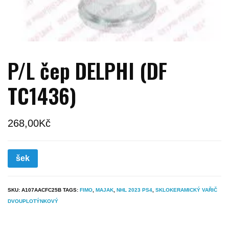
P/L čep DELPHI (DF
TC1436)
268,00
Kč
šek
SKU:
A107AACFC25B
TAGS:
FIMO
,
MAJAK
,
NHL 2023 PS4
,
SKLOKERAMICKÝ VAŘIČ
DVOUPLOTÝNKOVÝ