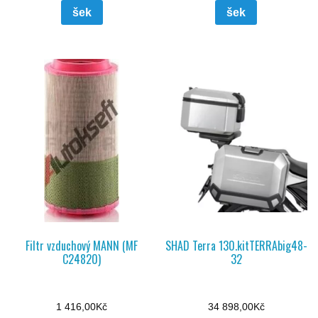
šek
šek
Filtr vzduchový MANN (MF
SHAD Terra 130.kitTERRAbig48-
C24820)
32
1 416,00
Kč
34 898,00
Kč