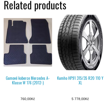
Related products
Gumové koberce Mercedes A-
Kumho HP91 315/35 R20 110 Y
Klasse W 176 (2012-)
XL
760,00
Kč
5 778,00
Kč