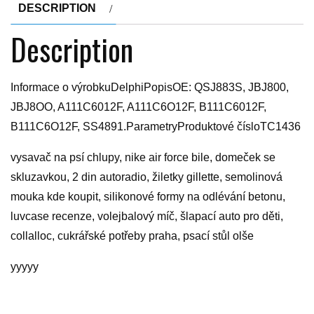
DESCRIPTION
Description
Informace o výrobkuDelphiPopisOE: QSJ883S, JBJ800,
JBJ8OO, A111C6012F, A111C6O12F, B111C6012F,
B111C6O12F, SS4891.ParametryProduktové čísloTC1436
vysavač na psí chlupy, nike air force bile, domeček se
skluzavkou, 2 din autoradio, žiletky gillette, semolinová
mouka kde koupit, silikonové formy na odlévání betonu,
luvcase recenze, volejbalový míč, šlapací auto pro děti,
collalloc, cukrářské potřeby praha, psací stůl olše
yyyyy