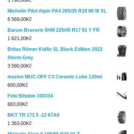
3 790,00
Kč
Michelin Pilot Alpin PA4 265/35 R19 98 W XL
8 569,00
Kč
Barum Bravuris 5HM 225/45 R17 91 Y FR
1 621,00
Kč
Britax Römer Kidfix SL Black Edition 2022
Storm Grey
3 590,00
Kč
mazivo MUC-OFF C3 Ceramic Lube 120ml
600,00
Kč
Febi Bilstein 100334
663,00
Kč
BKT TR 171 5 -12 67A6
1 363,00
Kč