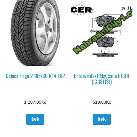
Debica Frigo 2 185/60 R14 T82
Brzdové destičky, sada E ICER
(IC 181131)
1 207,00
Kč
619,00
Kč
šek
šek