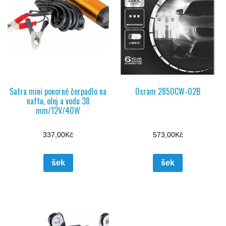
Satra mini ponorné čerpadlo na
Osram 2850CW-02B
naftu, olej a vodu 38
mm/12V/40W
337,00
Kč
573,00
Kč
šek
šek