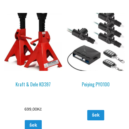
Kraft & Dele KD397
Peiying PY0100
699,00
Kč
šek
šek