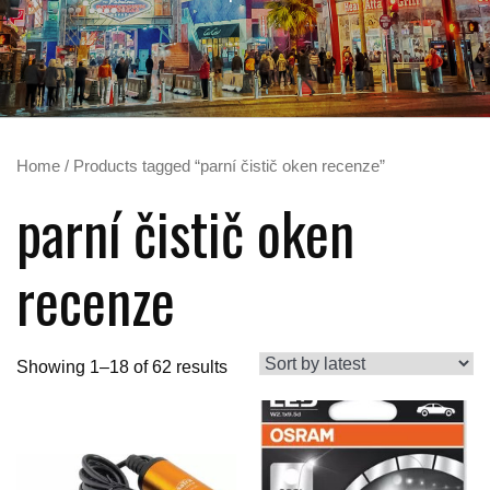
Home
/ Products tagged “parní čistič oken recenze”
parní čistič oken
recenze
Showing 1–18 of 62 results