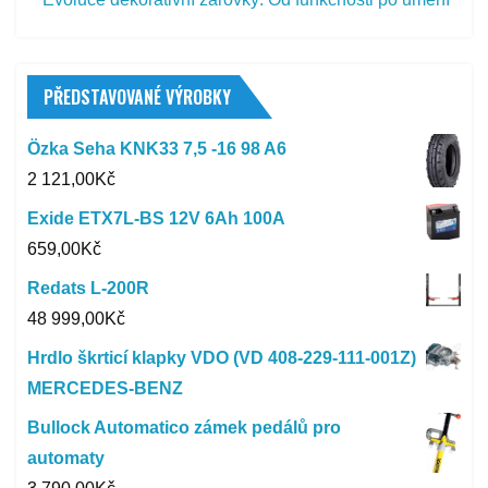
PŘEDSTAVOVANÉ VÝROBKY
Özka Seha KNK33 7,5 -16 98 A6
2 121,00
Kč
Exide ETX7L-BS 12V 6Ah 100A
659,00
Kč
Redats L-200R
48 999,00
Kč
Hrdlo škrticí klapky VDO (VD 408-229-111-001Z)
MERCEDES-BENZ
Bullock Automatico zámek pedálů pro
automaty