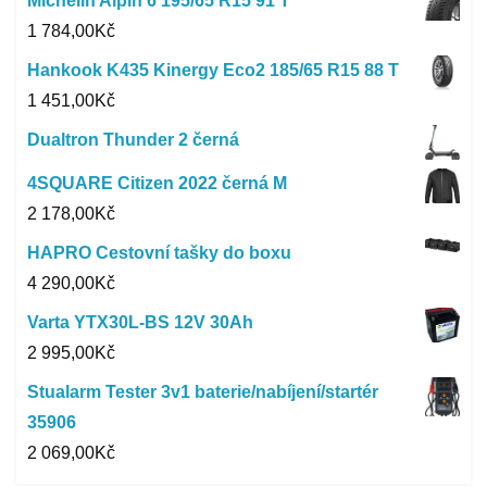
Michelin Alpin 6 195/65 R15 91 T
1 784,00
Kč
Hankook K435 Kinergy Eco2 185/65 R15 88 T
1 451,00
Kč
Dualtron Thunder 2 černá
4SQUARE Citizen 2022 černá M
2 178,00
Kč
HAPRO Cestovní tašky do boxu
4 290,00
Kč
Varta YTX30L-BS 12V 30Ah
2 995,00
Kč
Stualarm Tester 3v1 baterie/nabíjení/startér
35906
2 069,00
Kč