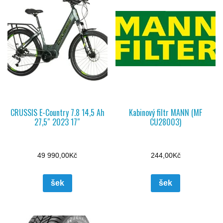
CRUSSIS E-Country 7.8 14,5 Ah
Kabinový filtr MANN (MF
27,5″ 2023 17″
CU28003)
49 990,00
Kč
244,00
Kč
šek
šek