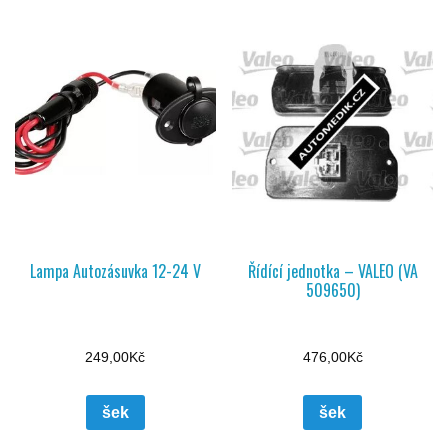
Lampa Autozásuvka 12-24 V
Řídící jednotka – VALEO (VA
509650)
249,00
Kč
476,00
Kč
šek
šek