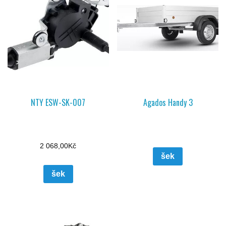
NTY ESW-SK-007
Agados Handy 3
2 068,00
Kč
šek
šek