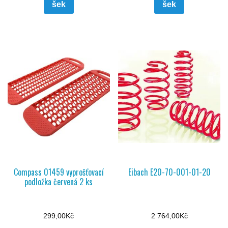
šek
šek
Compass 01459 vyprošťovací
Eibach E20-70-001-01-20
podložka červená 2 ks
299,00
Kč
2 764,00
Kč