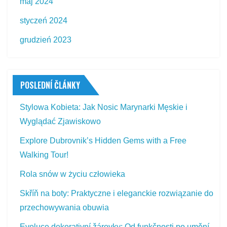
maj 2024
styczeń 2024
grudzień 2023
POSLEDNÍ ČLÁNKY
Stylowa Kobieta: Jak Nosic Marynarki Męskie i
Wyglądać Zjawiskowo
Explore Dubrovnik’s Hidden Gems with a Free
Walking Tour!
Rola snów w życiu człowieka
Skříň na boty: Praktyczne i eleganckie rozwiązanie do
przechowywania obuwia
Evoluce dekorativní žárovky: Od funkčnosti po umění