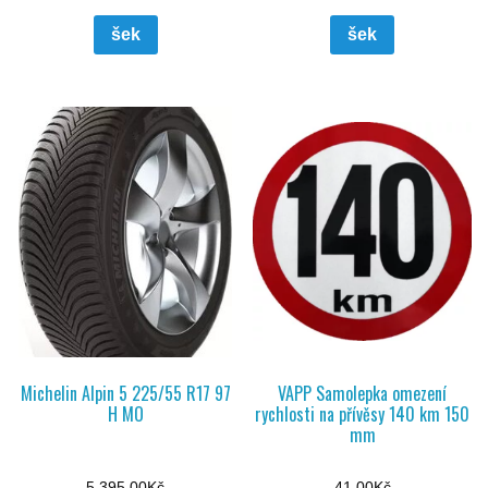
šek
šek
Michelin Alpin 5 225/55 R17 97
VAPP Samolepka omezení
H MO
rychlosti na přívěsy 140 km 150
mm
5 395,00
Kč
41,00
Kč