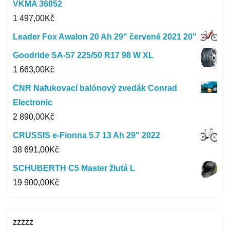
VKMA 36052
1 497,00
Kč
Leader Fox Awalon 20 Ah 29" červené 2021 20"
Goodride SA-57 225/50 R17 98 W XL
1 663,00
Kč
CNR Nafukovací balónový zvedák Conrad
Electronic
2 890,00
Kč
CRUSSIS e-Fionna 5.7 13 Ah 29" 2022
38 691,00
Kč
SCHUBERTH C5 Master žlutá L
19 900,00
Kč
zzzzz