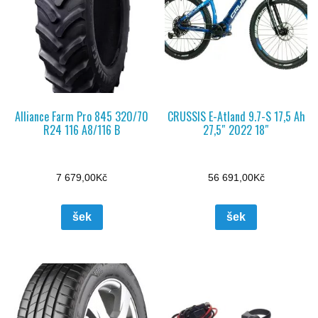
Alliance Farm Pro 845 320/70
CRUSSIS E-Atland 9.7-S 17,5 Ah
R24 116 A8/116 B
27,5″ 2022 18″
7 679,00
Kč
56 691,00
Kč
šek
šek