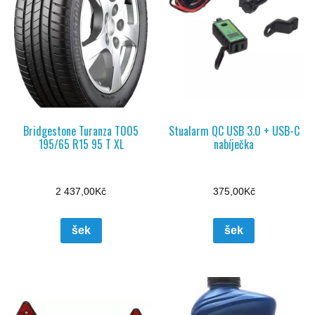
Bridgestone Turanza T005
Stualarm QC USB 3.0 + USB-C
195/65 R15 95 T XL
nabíječka
2 437,00
Kč
375,00
Kč
šek
šek