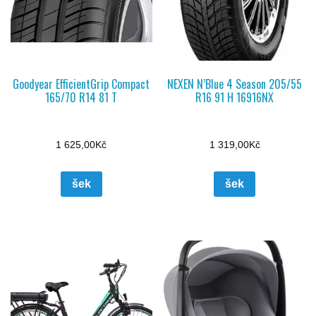
Goodyear EfficientGrip Compact
NEXEN N’Blue 4 Season 205/55
165/70 R14 81 T
R16 91 H 16916NX
1 625,00
Kč
1 319,00
Kč
šek
šek