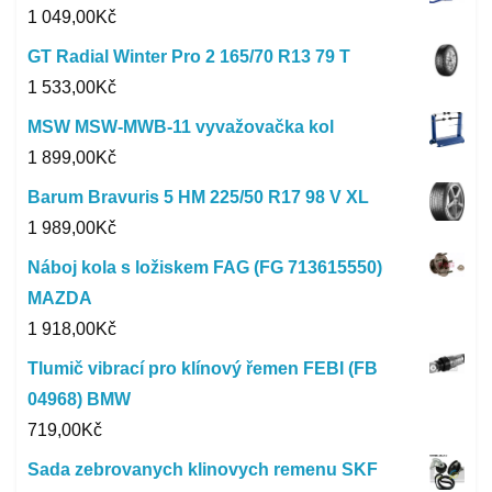
1 049,00
Kč
GT Radial Winter Pro 2 165/70 R13 79 T
1 533,00
Kč
MSW MSW-MWB-11 vyvažovačka kol
1 899,00
Kč
Barum Bravuris 5 HM 225/50 R17 98 V XL
1 989,00
Kč
Náboj kola s ložiskem FAG (FG 713615550)
MAZDA
1 918,00
Kč
Tlumič vibrací pro klínový řemen FEBI (FB
04968) BMW
719,00
Kč
Sada zebrovanych klinovych remenu SKF