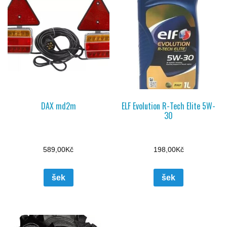
DAX md2m
ELF Evolution R-Tech Elite 5W-
30
589,00
Kč
198,00
Kč
šek
šek