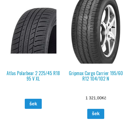
Atlas Polarbear 2 225/45 R18
Gripmax Cargo Carrier 195/60
95 V XL
R12 104/102 N
1 321,00
Kč
šek
šek