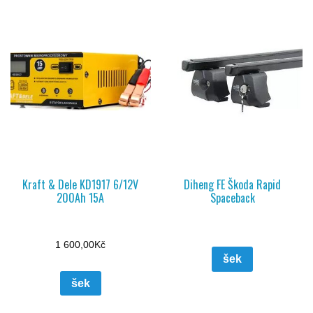
Kraft & Dele KD1917 6/12V
Diheng FE Škoda Rapid
200Ah 15A
Spaceback
1 600,00
Kč
šek
šek