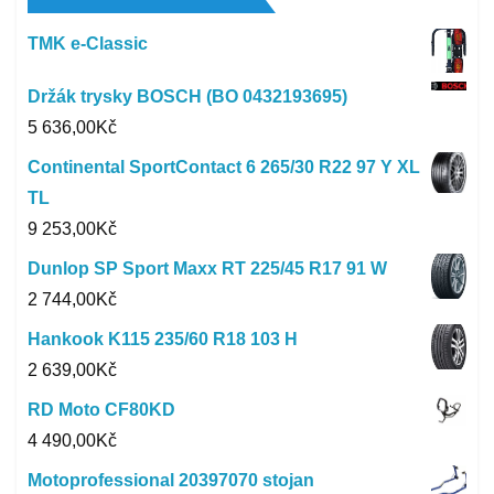
TMK e-Classic
Držák trysky BOSCH (BO 0432193695)
5 636,00
Kč
Continental SportContact 6 265/30 R22 97 Y XL
TL
9 253,00
Kč
Dunlop SP Sport Maxx RT 225/45 R17 91 W
2 744,00
Kč
Hankook K115 235/60 R18 103 H
2 639,00
Kč
RD Moto CF80KD
4 490,00
Kč
Motoprofessional 20397070 stojan