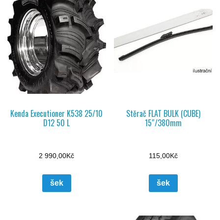
Kenda Executioner K538 25/10
Stěrač FLAT BULK (CUBE)
D12 50 L
15″/380mm
2 990,00
Kč
115,00
Kč
šek
šek