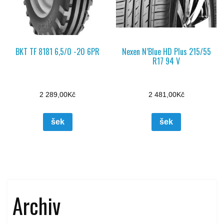
BKT TF 8181 6,5/0 -20 6PR
Nexen N’Blue HD Plus 215/55
R17 94 V
2 289,00
Kč
2 481,00
Kč
šek
šek
Archiv