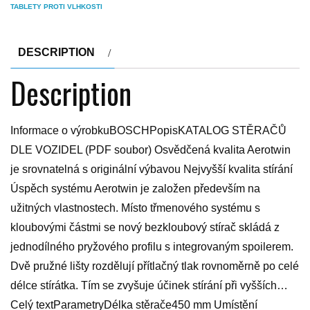
TABLETY PROTI VLHKOSTI
DESCRIPTION
Description
Informace o výrobkuBOSCHPopisKATALOG STĚRAČŮ
DLE VOZIDEL (PDF soubor) Osvědčená kvalita Aerotwin
je srovnatelná s originální výbavou Nejvyšší kvalita stírání
Úspěch systému Aerotwin je založen především na
užitných vlastnostech. Místo třmenového systému s
kloubovými částmi se nový bezkloubový stírač skládá z
jednodílného pryžového profilu s integrovaným spoilerem.
Dvě pružné lišty rozdělují přítlačný tlak rovnoměrně po celé
délce stírátka. Tím se zvyšuje účinek stírání při vyšších…
Celý textParametryDélka stěrače450 mm Umístění