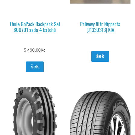
Thule GoPack Backpack Set
Palivový filtr Nipparts
800701 sada 4 batohů
(J1330313) KIA
5 490,00
Kč
šek
šek