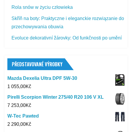
Rola snów w życiu człowieka
Skříň na boty: Praktyczne i eleganckie rozwiązanie do
przechowywania obuwia
Evoluce dekorativní žárovky: Od funkčnosti po umění
PŘEDSTAVOVANÉ VÝROBKY
Mazda Dexelia Ultra DPF 5W-30
1 055,00
Kč
Pirelli Scorpion Winter 275/40 R20 106 V XL
7 253,00
Kč
W-Tec Pawted
2 290,00
Kč