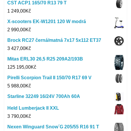
CST ACP1 165/70 R13 79 T
1 249,00
Kč
X-scooters EK-W1201 120 W modrá
2 990,00
Kč
Brock RC27 černá/matná 7x17 5x112 ET37
3 427,00
Kč
Mitas ERL30 26,5 R25 209A2/193B
125 195,00
Kč
Pirelli Scorpion Trail II 150/70 R17 69 V
5 988,00
Kč
Starline 32249 16/24V 700Ah 60A
Held Lumberjack II XXL
3 790,00
Kč
Nexen Winguard Snow´G 205/55 R16 91 T