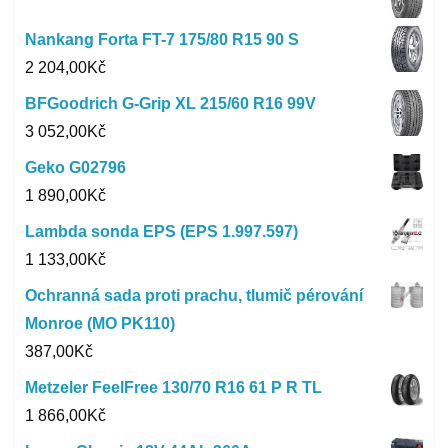
Nankang Forta FT-7 175/80 R15 90 S
2 204,00
Kč
BFGoodrich G-Grip XL 215/60 R16 99V
3 052,00
Kč
Geko G02796
1 890,00
Kč
Lambda sonda EPS (EPS 1.997.597)
1 133,00
Kč
Ochranná sada proti prachu, tlumič pérování
Monroe (MO PK110)
387,00
Kč
Metzeler FeelFree 130/70 R16 61 P R TL
1 866,00
Kč