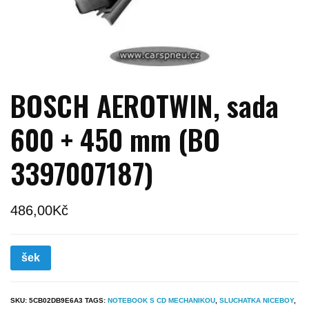
BOSCH AEROTWIN, sada
600 + 450 mm (BO
3397007187)
486,00
Kč
šek
SKU:
5CB02DB9E6A3
TAGS:
NOTEBOOK S CD MECHANIKOU
,
SLUCHATKA NICEBOY
,