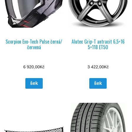
Scorpion Exo-Tech Pulse černá/
Alutec Grip-T antracit 6,5×16
červená
5×118 ET50
6 920,00
Kč
3 422,00
Kč
šek
šek