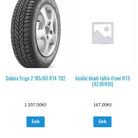
Debica Frigo 2 185/60 R14 T82
Axiální kloub táhla řízení RTS
(92.90910)
1 207,00
Kč
167,00
Kč
šek
šek