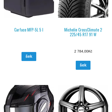
Carface MFP-5L 5 l
Michelin CrossClimate 2
225/45 R17 91 W
2 784,00
Kč
šek
šek