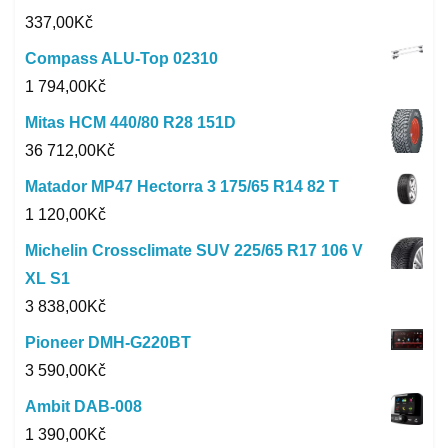
337,00
Kč
Compass ALU-Top 02310
1 794,00
Kč
Mitas HCM 440/80 R28 151D
36 712,00
Kč
Matador MP47 Hectorra 3 175/65 R14 82 T
1 120,00
Kč
Michelin Crossclimate SUV 225/65 R17 106 V
XL S1
3 838,00
Kč
Pioneer DMH-G220BT
3 590,00
Kč
Ambit DAB-008
1 390,00
Kč