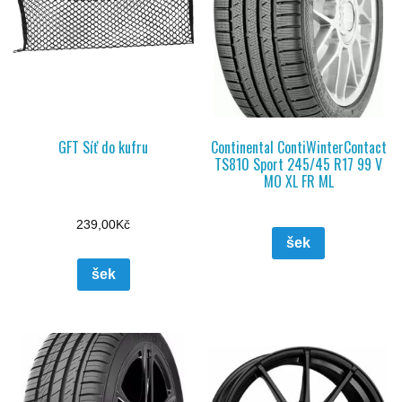
GFT Síť do kufru
Continental ContiWinterContact
TS810 Sport 245/45 R17 99 V
MO XL FR ML
239,00
Kč
šek
šek