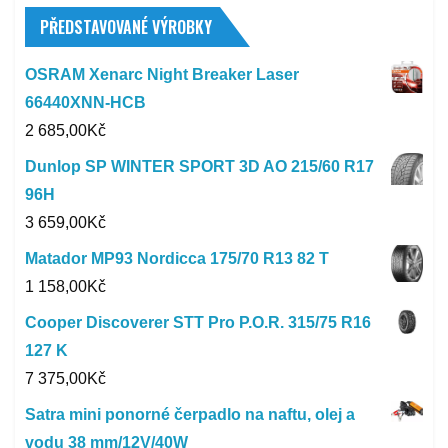
PŘEDSTAVOVANÉ VÝROBKY
OSRAM Xenarc Night Breaker Laser
66440XNN-HCB
2 685,00
Kč
Dunlop SP WINTER SPORT 3D AO 215/60 R17
96H
3 659,00
Kč
Matador MP93 Nordicca 175/70 R13 82 T
1 158,00
Kč
Cooper Discoverer STT Pro P.O.R. 315/75 R16
127 K
7 375,00
Kč
Satra mini ponorné čerpadlo na naftu, olej a
vodu 38 mm/12V/40W