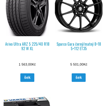
Arivo Ultra ARZ 5 225/40 R18
Sparco Gara černý/matný 8×18
92 W XL
5×112 ET35
1 563,00
Kč
5 501,00
Kč
šek
šek