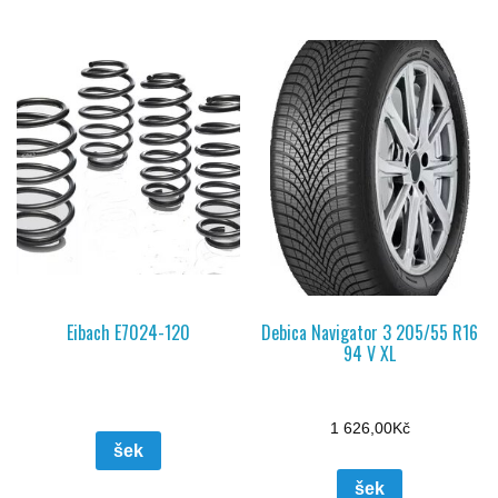
Eibach E7024-120
Debica Navigator 3 205/55 R16
94 V XL
1 626,00
Kč
šek
šek