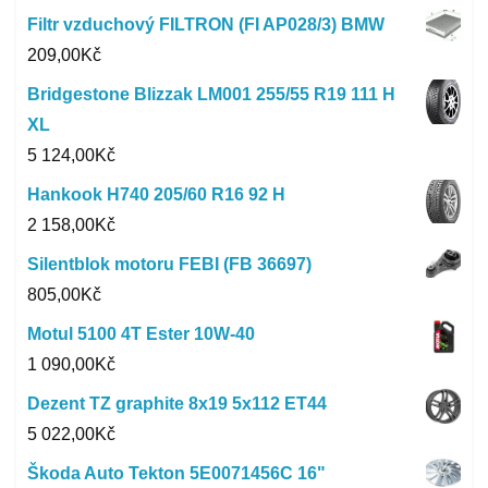
Filtr vzduchový FILTRON (FI AP028/3) BMW
209,00
Kč
Bridgestone Blizzak LM001 255/55 R19 111 H
XL
5 124,00
Kč
Hankook H740 205/60 R16 92 H
2 158,00
Kč
Silentblok motoru FEBI (FB 36697)
805,00
Kč
Motul 5100 4T Ester 10W-40
1 090,00
Kč
Dezent TZ graphite 8x19 5x112 ET44
5 022,00
Kč
Škoda Auto Tekton 5E0071456C 16"