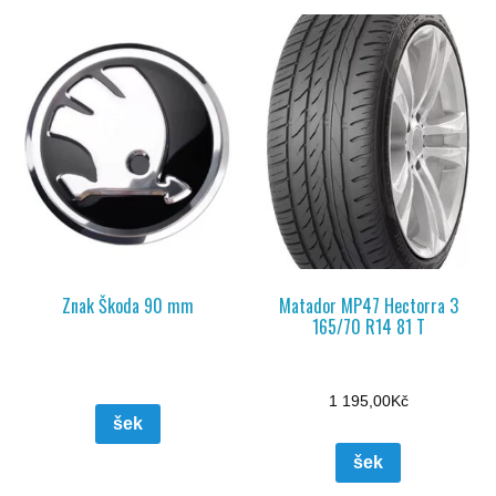
Znak Škoda 90 mm
Matador MP47 Hectorra 3
165/70 R14 81 T
1 195,00
Kč
šek
šek