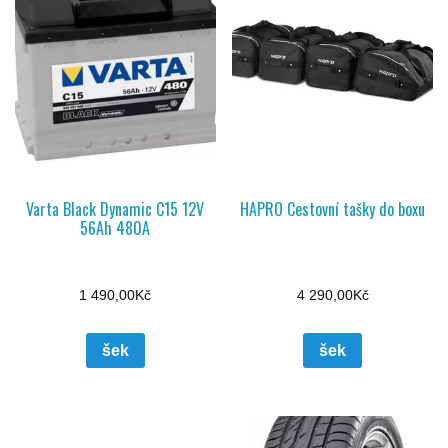
Varta Black Dynamic C15 12V
HAPRO Cestovní tašky do boxu
56Ah 480A
1 490,00
Kč
4 290,00
Kč
šek
šek