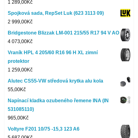
1 289,00
Kč
Spojková sada, RepSet Luk (623 3113 09)
2 999,00
Kč
Bridgestone Blizzak LM-001 215/55 R17 94 V AO
4 073,00
Kč
Vraník HPL 4 205/60 R16 96 H XL zimní
protektor
1 259,00
Kč
Alutec CS55-VW středová krytka alu kola
55,00
Kč
Napínací kladka ozubeného řemene INA (IN
531085110)
965,00
Kč
Voltyre F201 10/75 -15,3 123 A6
5 687,00
Kč