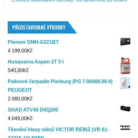
PŘEDSTAVOVANÉ VÝROBKY
Pioneer DMH-G221BT
4 199,00
Kč
Husqvarna Aspen 2T 5 l
540,00
Kč
Palivové čerpadlo Pierburg (PG 7.00468.09.0)
PEUGEOT
2 080,00
Kč
SHAD ATV40 D0Q200
4 049,00
Kč
Těsnění hlavy válců VICTOR REINZ (VR 61-