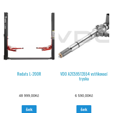
Redats L-200R
VDO A2C59513554 vstřikovací
tryska
48 999,00
Kč
6 590,00
Kč
šek
šek