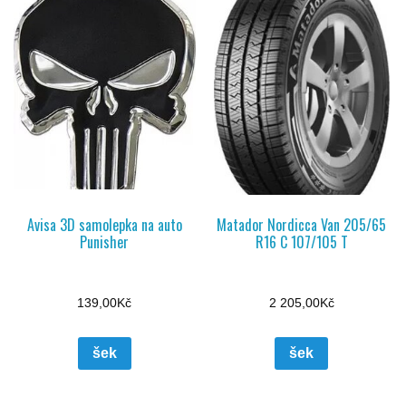
Avisa 3D samolepka na auto
Matador Nordicca Van 205/65
Punisher
R16 C 107/105 T
139,00
Kč
2 205,00
Kč
šek
šek