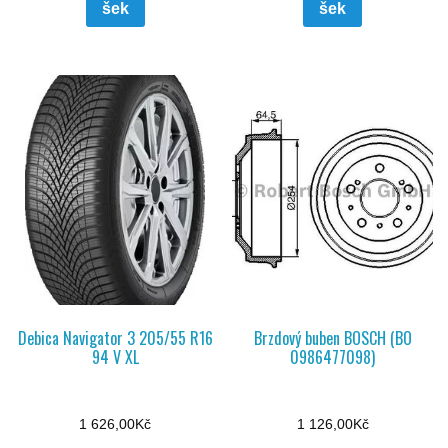
šek
šek
Debica Navigator 3 205/55 R16
Brzdový buben BOSCH (BO
94 V XL
0986477098)
1 626,00
Kč
1 126,00
Kč