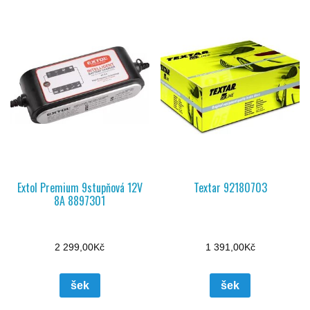
Extol Premium 9stupňová 12V
Textar 92180703
8A 8897301
2 299,00
Kč
1 391,00
Kč
šek
šek