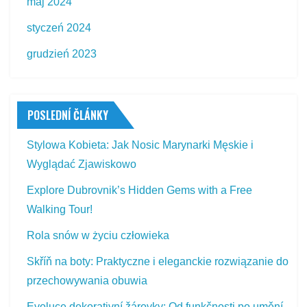
maj 2024
styczeń 2024
grudzień 2023
POSLEDNÍ ČLÁNKY
Stylowa Kobieta: Jak Nosic Marynarki Męskie i
Wyglądać Zjawiskowo
Explore Dubrovnik’s Hidden Gems with a Free
Walking Tour!
Rola snów w życiu człowieka
Skříň na boty: Praktyczne i eleganckie rozwiązanie do
przechowywania obuwia
Evoluce dekorativní žárovky: Od funkčnosti po umění