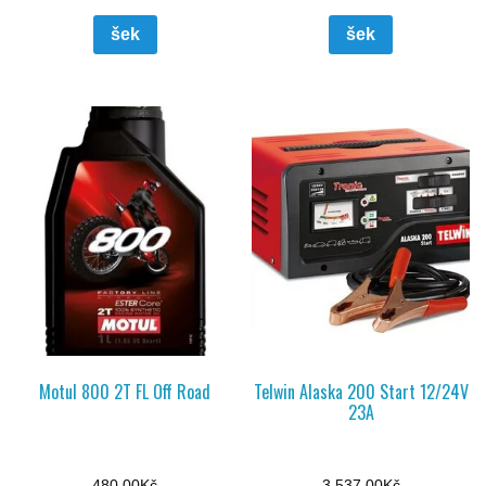
šek
šek
Motul 800 2T FL Off Road
Telwin Alaska 200 Start 12/24V
23A
480,00
Kč
3 537,00
Kč