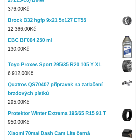
27215-10) BMW
376,00
Kč
Brock B32 hgfp 9x21 5x127 ET55
12 366,00
Kč
EBC BF004 250 ml
130,00
Kč
Toyo Proxes Sport 295/35 R20 105 Y XL
6 912,00
Kč
Quatros QS70407 přípravek na zatlačení
brzdových pístků
295,00
Kč
Protektor Winter Extrema 195/65 R15 91 T
950,00
Kč
Xiaomi 70mai Dash Cam Lite černá