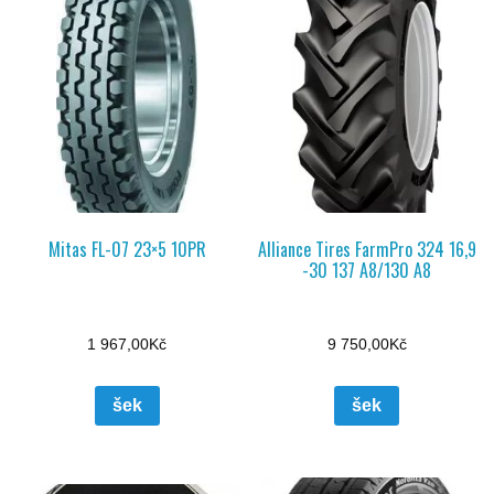
Mitas FL-07 23×5 10PR
Alliance Tires FarmPro 324 16,9
-30 137 A8/130 A8
1 967,00
Kč
9 750,00
Kč
šek
šek