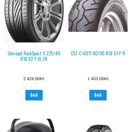
Uniroyal RainSport 5 225/40
CST C-6011 90/90 R18 51 P R
R18 92 Y XL FR
2 424,00
Kč
1 403,00
Kč
šek
šek