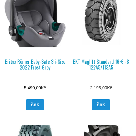
Britax Römer Baby-Safe 3 i-Size
BKT Maglift Standard 16×6 -8
2022 Frost Grey
122A5/113A5
5 490,00
Kč
2 195,00
Kč
šek
šek