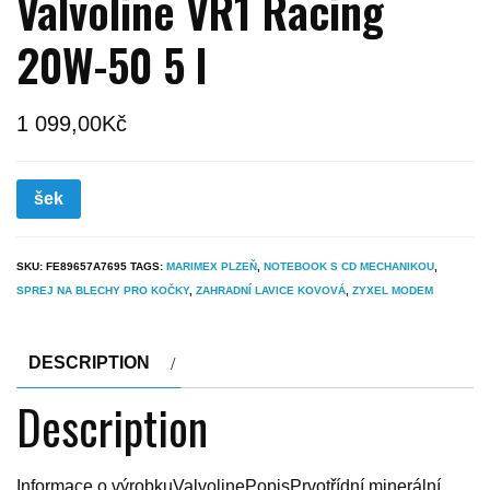
Valvoline VR1 Racing
20W-50 5 l
1 099,00
Kč
šek
SKU:
FE89657A7695
TAGS:
MARIMEX PLZEŇ
,
NOTEBOOK S CD MECHANIKOU
,
SPREJ NA BLECHY PRO KOČKY
,
ZAHRADNÍ LAVICE KOVOVÁ
,
ZYXEL MODEM
DESCRIPTION
Description
Informace o výrobkuValvolinePopisPrvotřídní minerální