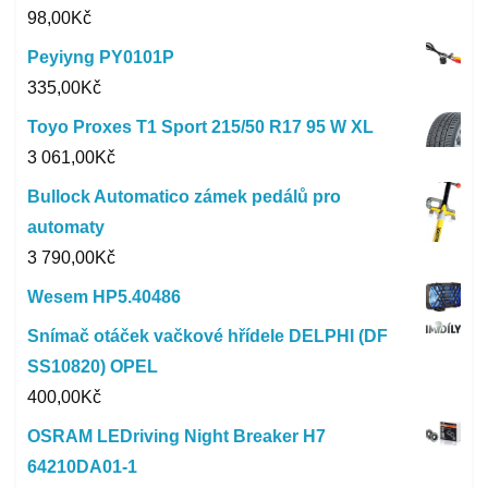
98,00
Kč
Peyiyng PY0101P
335,00
Kč
Toyo Proxes T1 Sport 215/50 R17 95 W XL
3 061,00
Kč
Bullock Automatico zámek pedálů pro
automaty
3 790,00
Kč
Wesem HP5.40486
Snímač otáček vačkové hřídele DELPHI (DF
SS10820) OPEL
400,00
Kč
OSRAM LEDriving Night Breaker H7
64210DA01-1