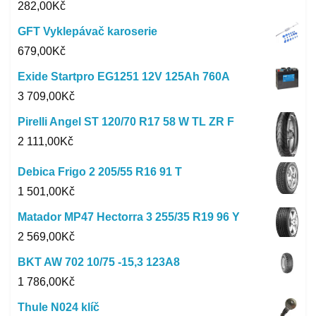
282,00
Kč
GFT Vyklepávač karoserie
679,00
Kč
Exide Startpro EG1251 12V 125Ah 760A
3 709,00
Kč
Pirelli Angel ST 120/70 R17 58 W TL ZR F
2 111,00
Kč
Debica Frigo 2 205/55 R16 91 T
1 501,00
Kč
Matador MP47 Hectorra 3 255/35 R19 96 Y
2 569,00
Kč
BKT AW 702 10/75 -15,3 123A8
1 786,00
Kč
Thule N024 klíč