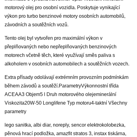
motorový olej pro osobní vozidla. Poskytuje vynikající
výkon pro turbo benzinové motory osobních automobilů,
závodních a soutěžních vozů.
Tento olej byl vytvořen pro maximální výkon v
přeplňovaných nebo nepřeplňovaných benzinových
motorech včetně těch, které využívají směs paliva s
alkoholem v osobních automobilech a soutěžních vozech.
Extra přísady odolávají extrémním provozním podmínkám
během závodů a soutěží.ParametryVýkonnostní třída
ACEAA3 Objem5 l Druh motorového olejeminerální
Viskozita20W-50 Longlifene Typ motoru4-taktní Všechny
parametry
lego sanitka, albi diar, noreply, sencor elektrokolobezka,
pěnová hrací podložka, amazfit stratos 3, instax tiskárna,