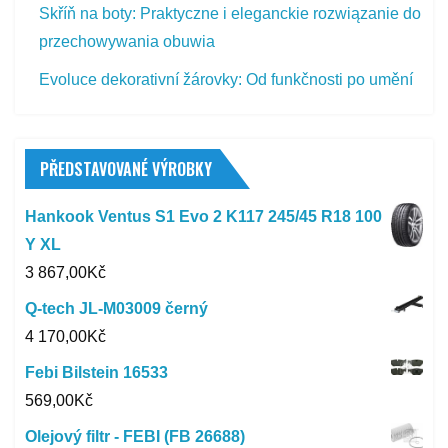
Skříň na boty: Praktyczne i eleganckie rozwiązanie do
przechowywania obuwia
Evoluce dekorativní žárovky: Od funkčnosti po umění
PŘEDSTAVOVANÉ VÝROBKY
Hankook Ventus S1 Evo 2 K117 245/45 R18 100
Y XL
3 867,00
Kč
Q-tech JL-M03009 černý
4 170,00
Kč
Febi Bilstein 16533
569,00
Kč
Olejový filtr - FEBI (FB 26688)