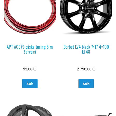
APT AG679 páska tuning 5 m
Borbet LV4 black 7×17 4×100
červená
ET48
93,00
Kč
2 790,00
Kč
šek
šek