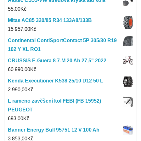
Alutec CS55-VW středová krytka alu kola
55,00
Kč
Mitas AC85 320/85 R34 133A8/133B
15 957,00
Kč
Continental ContiSportContact 5P 305/30 R19
102 Y XL RO1
CRUSSIS E-Guera 8.7-M 20 Ah 27,5" 2022
60 990,00
Kč
Kenda Executioner K538 25/10 D12 50 L
2 990,00
Kč
L rameno zavěšení kol FEBI (FB 15952)
PEUGEOT
693,00
Kč
Banner Energy Bull 95751 12 V 100 Ah
3 853,00
Kč