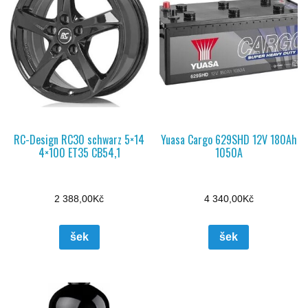
RC-Design RC30 schwarz 5×14
Yuasa Cargo 629SHD 12V 180Ah
4×100 ET35 CB54,1
1050A
2 388,00
Kč
4 340,00
Kč
šek
šek