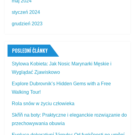
maj 2024
styczeń 2024
grudzień 2023
POSLEDNÍ ČLÁNKY
Stylowa Kobieta: Jak Nosic Marynarki Męskie i
Wyglądać Zjawiskowo
Explore Dubrovnik’s Hidden Gems with a Free
Walking Tour!
Rola snów w życiu człowieka
Skříň na boty: Praktyczne i eleganckie rozwiązanie do
przechowywania obuwia
Evoluce dekorativní žárovky: Od funkčnosti po umění