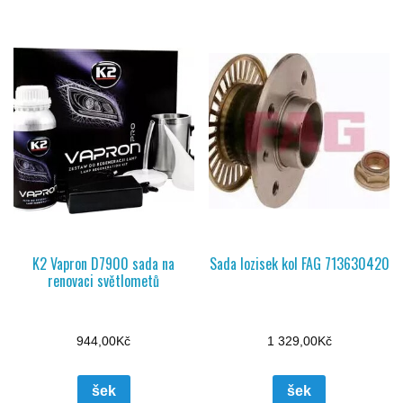
K2 Vapron D7900 sada na
Sada lozisek kol FAG 713630420
renovaci světlometů
944,00
Kč
1 329,00
Kč
šek
šek