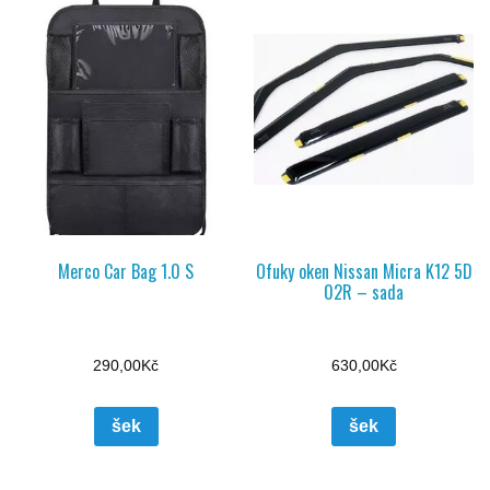
Merco Car Bag 1.0 S
Ofuky oken Nissan Micra K12 5D
02R – sada
290,00
Kč
630,00
Kč
šek
šek