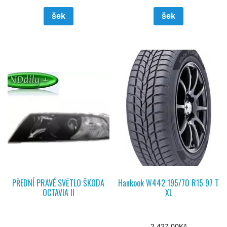
šek
šek
PŘEDNÍ PRAVÉ SVĚTLO ŠKODA
Hankook W442 195/70 R15 97 T
OCTAVIA II
XL
2 427,00
Kč