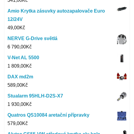
341,00
Kč
Amio Krytka zásuvky autozapalovače Euro
12/24V
49,00
Kč
NERVE G-Drive světlá
6 790,00
Kč
V-Net AL 5500
1 809,00
Kč
DAX md2m
589,00
Kč
Stualarm 95HLH-D2S-X7
1 930,00
Kč
Quatros QS10084 aretační přípravky
579,00
Kč