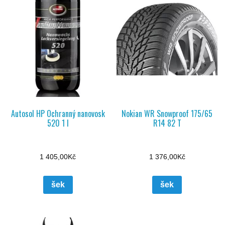
Autosol HP Ochranný nanovosk
Nokian WR Snowproof 175/65
520 1 l
R14 82 T
1 405,00
Kč
1 376,00
Kč
šek
šek