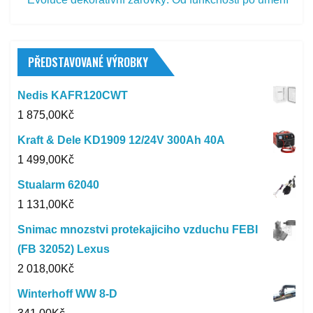
PŘEDSTAVOVANÉ VÝROBKY
Nedis KAFR120CWT
1 875,00
Kč
Kraft & Dele KD1909 12/24V 300Ah 40A
1 499,00
Kč
Stualarm 62040
1 131,00
Kč
Snimac mnozstvi protekajiciho vzduchu FEBI
(FB 32052) Lexus
2 018,00
Kč
Winterhoff WW 8-D