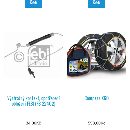
šek
šek
Výstražný kontakt, opotřebení
Compass X60
obložení FEBI (FB 22402)
34,00
Kč
598,00
Kč