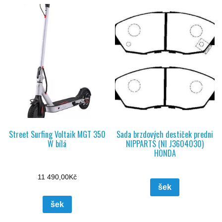
Street Surfing Voltaik MGT 350
Sada brzdových destiček predni
W bílá
NIPPARTS (NI J3604030)
HONDA
11 490,00
Kč
šek
šek