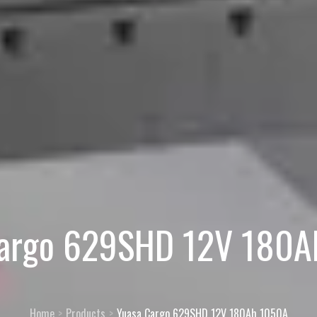
Cargo 629SHD 12V 180A
Home
Products
Yuasa Cargo 629SHD 12V 180Ah 1050A