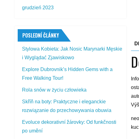
grudzień 2023
POSLEDNÍ ČLÁNKY
D
Stylowa Kobieta: Jak Nosic Marynarki Męskie
D
i Wyglądać Zjawiskowo
Explore Dubrovnik’s Hidden Gems with a
Free Walking Tour!
Inf
ost
Rola snów w życiu człowieka
aut
Skříň na boty: Praktyczne i eleganckie
Výš
rozwiązanie do przechowywania obuwia
neo
Evoluce dekorativní žárovky: Od funkčnosti
kuc
po umění