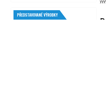
yyy
PŘEDSTAVOVANÉ VÝROBKY
R
BKT TR 126 7 -14 72A6
1 729,00
Kč
Michelin Primacy 4 205/60 R16 92 V MO
3 237,00
Kč
Hapro Carver 6.5 Anthracite
9 990,00
Kč
Pewag Servomatik RSM 80 V
8 825,00
Kč
Teroson VR 625 400 ml
A
240,00
Kč