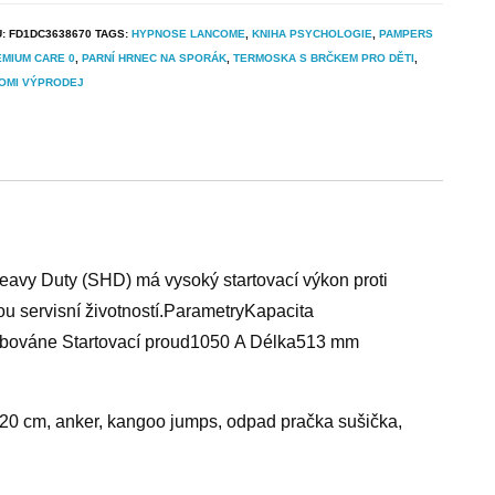
U:
FD1DC3638670
TAGS:
HYPNOSE LANCOME
,
KNIHA PSYCHOLOGIE
,
PAMPERS
MIUM CARE 0
,
PARNÍ HRNEC NA SPORÁK
,
TERMOSKA S BRČKEM PRO DĚTI
,
OMI VÝPRODEJ
vy Duty (SHD) má vysoký startovací výkon proti
 servisní životností.ParametryKapacita
žbováne Startovací proud1050 A Délka513 mm
a 20 cm, anker, kangoo jumps, odpad pračka sušička,