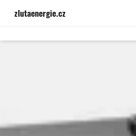
Skip
zlutaenergie.cz
to
content