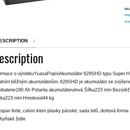
SK
PRE
XIA
ESCRIPTION
escription
ormace o výrobkuYuasaPopisAkumulátor 629SHD typu Super Hea
atním běžným akumulátorům. 629SHD je akumulátor se zvýšenou
obaterie180 Ah Polarita akumulátorulevá Šířka223 mm Bezúdr
ka223 mm Hmotnost44 kg
span forte, calvin klein plavky pánské, sada bitů, dortová form
hyňské židle