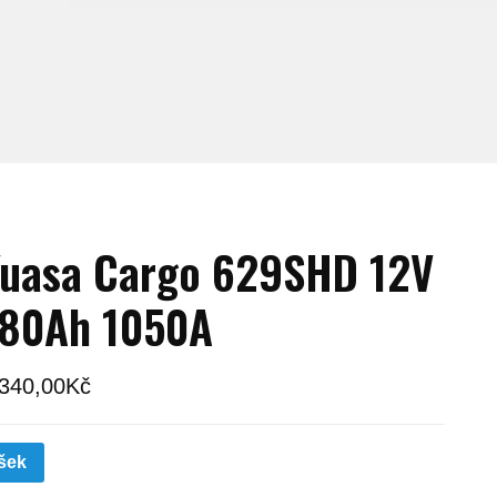
uasa Cargo 629SHD 12V
180Ah 1050A
 340,00
Kč
šek