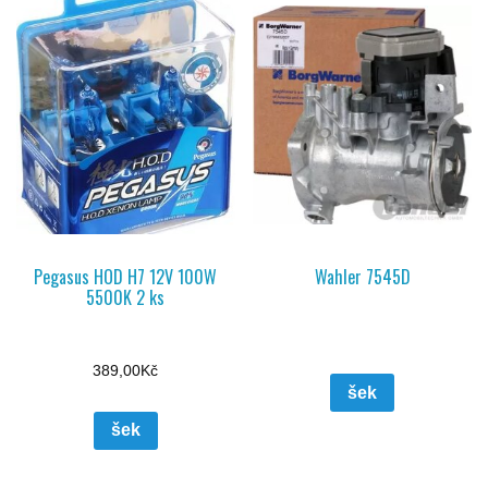
Pegasus HOD H7 12V 100W
Wahler 7545D
5500K 2 ks
389,00
Kč
šek
šek