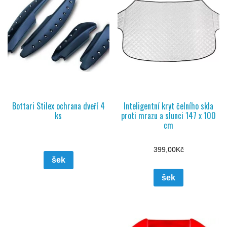
Bottari Stilex ochrana dveří 4
Inteligentní kryt čelního skla
ks
proti mrazu a slunci 147 x 100
cm
399,00
Kč
šek
šek