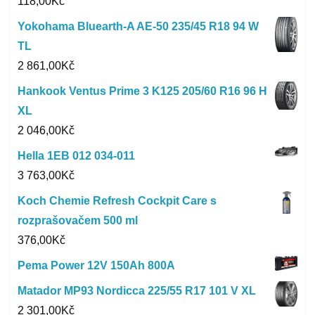
118,00
Kč
Yokohama Bluearth-A AE-50 235/45 R18 94 W
TL
2 861,00
Kč
Hankook Ventus Prime 3 K125 205/60 R16 96 H
XL
2 046,00
Kč
Hella 1EB 012 034-011
3 763,00
Kč
Koch Chemie Refresh Cockpit Care s
rozprašovačem 500 ml
376,00
Kč
Pema Power 12V 150Ah 800A
Matador MP93 Nordicca 225/55 R17 101 V XL
2 301,00
Kč