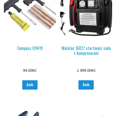
Compass 09419
Malatec 16827 startovací sada
s kompresorem
99,00
Kč
1 999,00
Kč
šek
šek