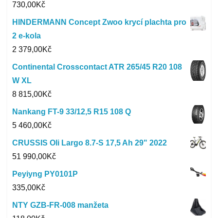
730,00
Kč
HINDERMANN Concept Zwoo krycí plachta pro
2 e-kola
2 379,00
Kč
Continental Crosscontact ATR 265/45 R20 108
W XL
8 815,00
Kč
Nankang FT-9 33/12,5 R15 108 Q
5 460,00
Kč
CRUSSIS Oli Largo 8.7-S 17,5 Ah 29" 2022
51 990,00
Kč
Peyiyng PY0101P
335,00
Kč
NTY GZB-FR-008 manžeta