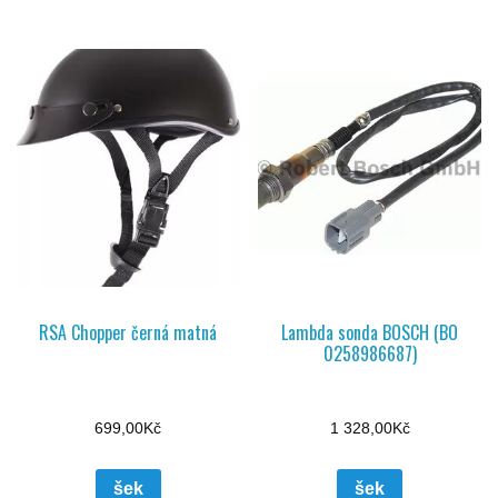
RSA Chopper černá matná
Lambda sonda BOSCH (BO
0258986687)
699,00
Kč
1 328,00
Kč
šek
šek