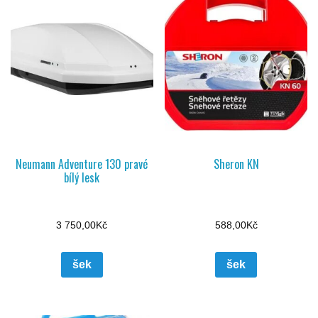
Neumann Adventure 130 pravé
Sheron KN
bílý lesk
3 750,00
Kč
588,00
Kč
šek
šek