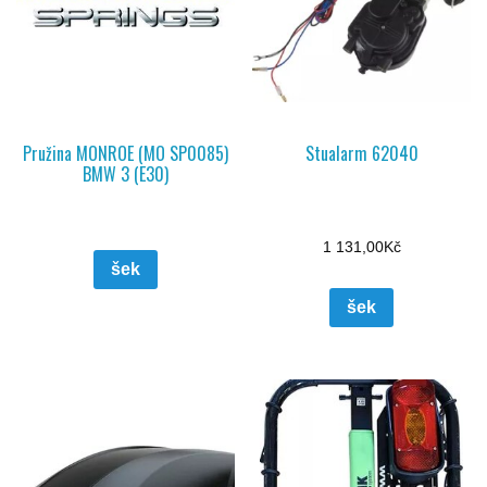
Pružina MONROE (MO SP0085)
Stualarm 62040
BMW 3 (E30)
1 131,00
Kč
šek
šek