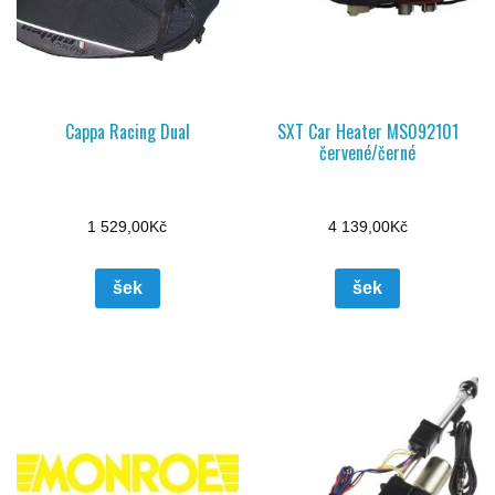
Cappa Racing Dual
SXT Car Heater MS092101
červené/černé
1 529,00
Kč
4 139,00
Kč
šek
šek