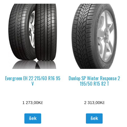
Evergreen EH 22 215/60 R16 95
Dunlop SP Winter Response 2
V
195/50 R15 82 T
1 273,00
Kč
2 313,00
Kč
šek
šek