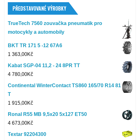
PŘEDSTAVOVANÉ VÝROBKY
TrueTech 7560 zouvačka pneumatik pro
motocykly a automobily
BKT TR 171 5 -12 67A6
1 363,00
Kč
Kabat SGP-04 11,2 - 24 8PR TT
4 780,00
Kč
Continental WinterContact TS860 165/70 R14 81
T
1 915,00
Kč
Ronal R55 MB 9,5x20 5x127 ET50
4 673,00
Kč
Textar 92204300