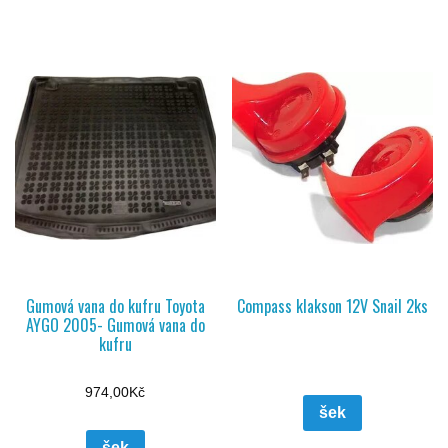
Gumová vana do kufru Toyota
Compass klakson 12V Snail 2ks
AYGO 2005- Gumová vana do
kufru
974,00
Kč
šek
šek