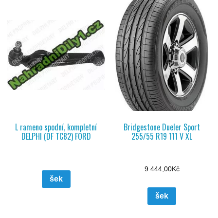
L rameno spodní, kompletní
Bridgestone Dueler Sport
DELPHI (DF TC82) FORD
255/55 R19 111 V XL
9 444,00
Kč
šek
šek