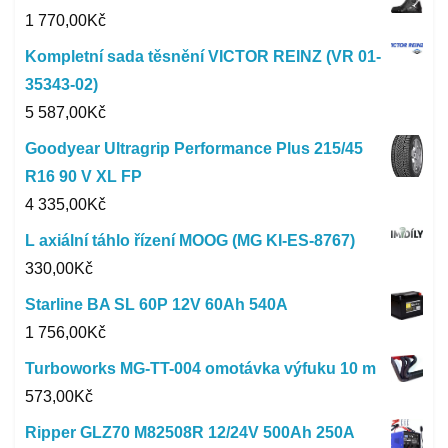
1 770,00
Kč
Kompletní sada těsnění VICTOR REINZ (VR 01-
35343-02)
5 587,00
Kč
Goodyear Ultragrip Performance Plus 215/45
R16 90 V XL FP
4 335,00
Kč
L axiální táhlo řízení MOOG (MG KI-ES-8767)
330,00
Kč
Starline BA SL 60P 12V 60Ah 540A
1 756,00
Kč
Turboworks MG-TT-004 omotávka výfuku 10 m
573,00
Kč
Ripper GLZ70 M82508R 12/24V 500Ah 250A