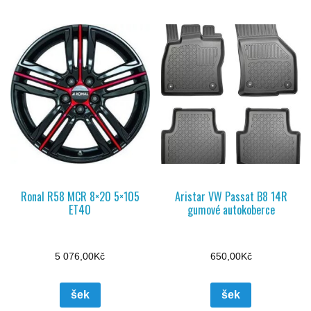
Ronal R58 MCR 8×20 5×105
Aristar VW Passat B8 14R
ET40
gumové autokoberce
5 076,00
Kč
650,00
Kč
šek
šek