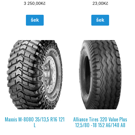
3 250,00
Kč
23,00
Kč
šek
šek
Maxxis M-8080 35/13,5 R16 121
Alliance Tires 320 Value Plus
L
12,5/80 -18 152 A6/148 A8