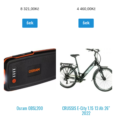
8 321,00
Kč
4 460,00
Kč
šek
šek
Osram OBSL200
CRUSSIS E-City 1.15 13 Ah 26″
2022