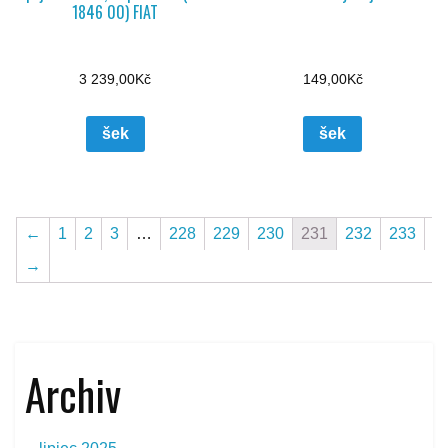
1846 00) FIAT
3 239,00
Kč
149,00
Kč
šek
šek
←
1
2
3
…
228
229
230
231
232
233
→
Archiv