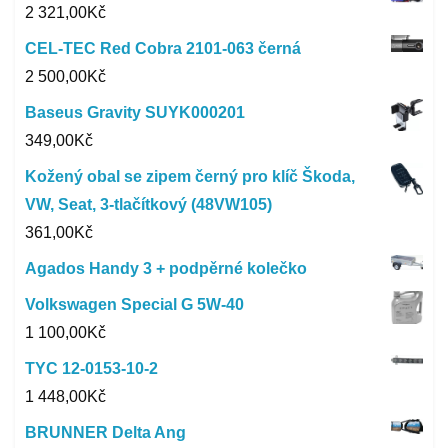
2 321,00
Kč
CEL-TEC Red Cobra 2101-063 černá
2 500,00
Kč
Baseus Gravity SUYK000201
349,00
Kč
Kožený obal se zipem černý pro klíč Škoda,
VW, Seat, 3-tlačítkový (48VW105)
361,00
Kč
Agados Handy 3 + podpěrné kolečko
Volkswagen Special G 5W-40
1 100,00
Kč
TYC 12-0153-10-2
1 448,00
Kč
BRUNNER Delta Ang