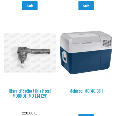
šek
šek
Hlava příčného táhla řízení
Mobicool MCF40 38 l
MONROE (MO L14129)
228,00
Kč