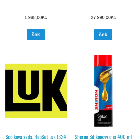
1 988,00
Kč
27 990,00
Kč
šek
šek
Spojková sada, RepSet Luk (624
Sheron Silikonový olej 400 ml