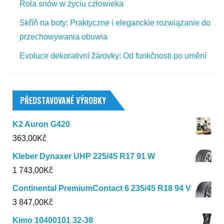
Rola snów w życiu człowieka
Skříň na boty: Praktyczne i eleganckie rozwiązanie do
przechowywania obuwia
Evoluce dekorativní žárovky: Od funkčnosti po umění
PŘEDSTAVOVANÉ VÝROBKY
K2 Auron G420
363,00
Kč
Kleber Dynaxer UHP 225/45 R17 91 W
1 743,00
Kč
Continental PremiumContact 6 235/45 R18 94 V
3 847,00
Kč
Kimo 10400101 32-38