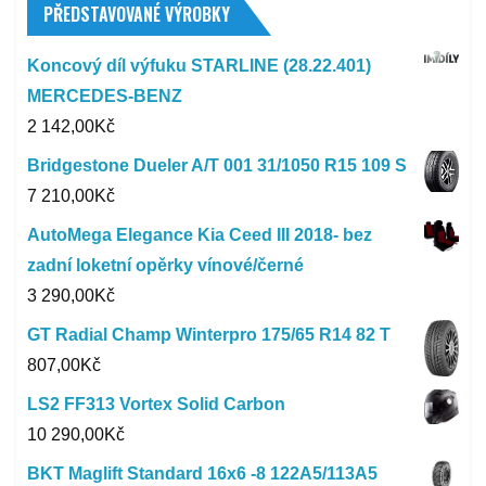
PŘEDSTAVOVANÉ VÝROBKY
Koncový díl výfuku STARLINE (28.22.401)
MERCEDES-BENZ
2 142,00
Kč
Bridgestone Dueler A/T 001 31/1050 R15 109 S
7 210,00
Kč
AutoMega Elegance Kia Ceed III 2018- bez
zadní loketní opěrky vínové/černé
3 290,00
Kč
GT Radial Champ Winterpro 175/65 R14 82 T
807,00
Kč
LS2 FF313 Vortex Solid Carbon
10 290,00
Kč
BKT Maglift Standard 16x6 -8 122A5/113A5