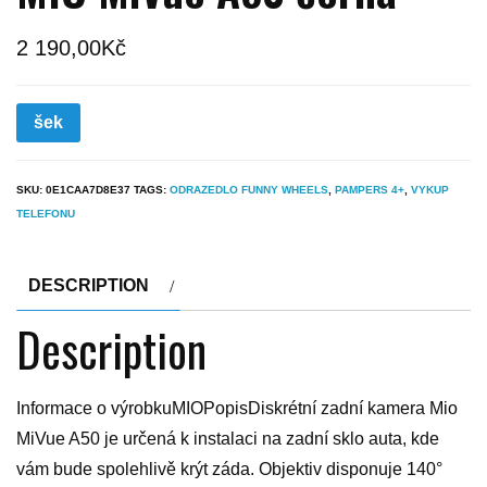
2 190,00
Kč
šek
SKU:
0E1CAA7D8E37
TAGS:
ODRAZEDLO FUNNY WHEELS
,
PAMPERS 4+
,
VYKUP
TELEFONU
DESCRIPTION
Description
Informace o výrobkuMIOPopisDiskrétní zadní kamera Mio
MiVue A50 je určená k instalaci na zadní sklo auta, kde
vám bude spolehlivě krýt záda. Objektiv disponuje 140°