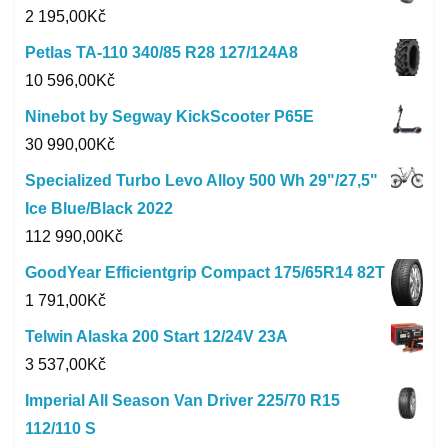
2 195,00
Kč
Petlas TA-110 340/85 R28 127/124A8
10 596,00
Kč
Ninebot by Segway KickScooter P65E
30 990,00
Kč
Specialized Turbo Levo Alloy 500 Wh 29"/27,5"
Ice Blue/Black 2022
112 990,00
Kč
GoodYear Efficientgrip Compact 175/65R14 82T
1 791,00
Kč
Telwin Alaska 200 Start 12/24V 23A
3 537,00
Kč
Imperial All Season Van Driver 225/70 R15
112/110 S