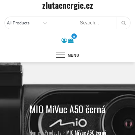
zlutaenergie.cz
Skip
to
content
0
MENU
MIO MiVue A50 černá
Home
Products
MIO MiVue A50 černá