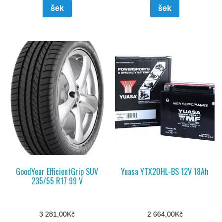
šek
šek
GoodYear EfficientGrip SUV
Yuasa YTX20HL-BS 12V 18Ah
235/55 R17 99 V
3 281,00
Kč
2 664,00
Kč