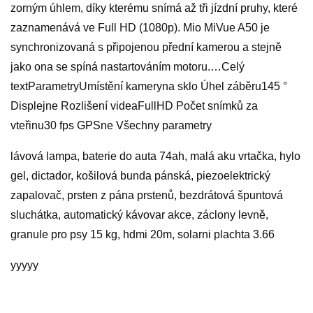
zorným úhlem, díky kterému snímá až tři jízdní pruhy, které
zaznamenává ve Full HD (1080p). Mio MiVue A50 je
synchronizovaná s připojenou přední kamerou a stejně
jako ona se spíná nastartováním motoru.…Celý
textParametryUmístění kameryna sklo Úhel záběru145 °
Displejne Rozlišení videaFullHD Počet snímků za
vteřinu30 fps GPSne Všechny parametry
lávová lampa, baterie do auta 74ah, malá aku vrtačka, hylo
gel, dictador, košilová bunda pánská, piezoelektrický
zapalovač, prsten z pána prstenů, bezdrátová špuntová
sluchátka, automatický kávovar akce, záclony levně,
granule pro psy 15 kg, hdmi 20m, solarni plachta 3.66
yyyyy