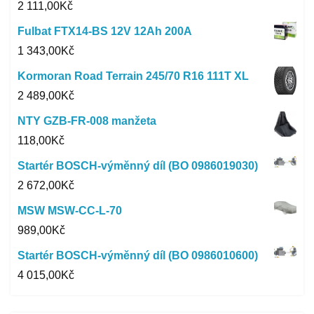
2 111,00
Kč
Fulbat FTX14-BS 12V 12Ah 200A
1 343,00
Kč
Kormoran Road Terrain 245/70 R16 111T XL
2 489,00
Kč
NTY GZB-FR-008 manžeta
118,00
Kč
Startér BOSCH-výměnný díl (BO 0986019030)
2 672,00
Kč
MSW MSW-CC-L-70
989,00
Kč
Startér BOSCH-výměnný díl (BO 0986010600)
4 015,00
Kč