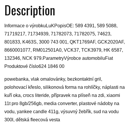
Description
Informace o výrobkuLuKPopisOE: 589 4391, 589 5088,
71719217, 71734939, 71782073, 71782075, 74623,
801833, K463S, 3000 743 001, QKT1769AF, GCK2020AF,
8660001077, RM012501A0, VCK37, TCK3979, HK 6587,
132346, NCK 979.ParametryVýrobce automobiluFiat
Produktové číslo624 1846 00
powebanka, vlak omalovánky, bezkontaktní gril,
polohovací křeslo, silikonová forma na rohlíčky, náplasti na
kuří oka, crocs literide, přípravek na plíseň na zdi, xiaomi
11t pro 8gb/256gb, media converter, plastové nádoby na
vodu, yankee candle 411g, výsuvný žebřík, sud na vodu
300l, dětská fleecová vesta