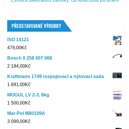
Evoluce dekorativní žárovky: Od funkčnosti po umění
PŘEDSTAVOVANÉ VÝROBKY
ISO 14121
479,00
Kč
Bosch 0 258 007 068
2 194,00
Kč
Kraftmann 1749 rozpojovací a nýtovací sada
1 691,00
Kč
MOGUL LV 2-3, 8kg
1 500,00
Kč
Mar-Pol M80109A
3 099,00
Kč