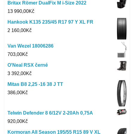
Britax Römer DualFix M i-Size 2022
13 990,00
Kč
Hankook K135 235/45 R17 97 Y XL FR
2 160,00
Kč
Van Wezel 18006286
703,00
Kč
O'Neal RSX černé
3 392,00
Kč
Mitas B8 2,25 -16 38 J TT
386,00
Kč
Telwin Defender 8 6/12V 2-20Ah 0,75A
920,00
Kč
Kormoran All Season 195/55 R15 89 V XL