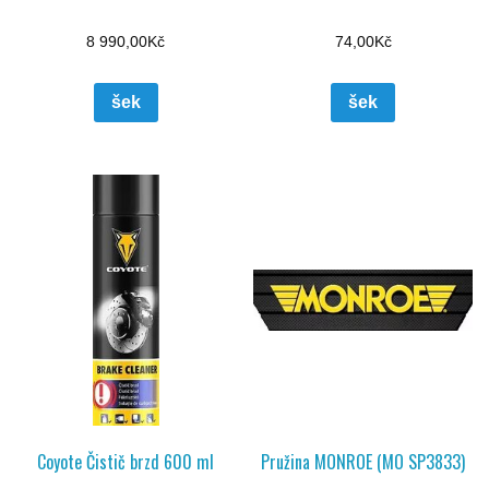
8 990,00
Kč
74,00
Kč
šek
šek
Coyote Čistič brzd 600 ml
Pružina MONROE (MO SP3833)