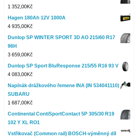
1 352,00
Kč
Hagen 180Ah 12V 1000A
4 935,00
Kč
Dunlop SP WINTER SPORT 3D AO 215/60 R17
96H
3 659,00
Kč
Dunlop SP Sport BluResponse 215/55 R16 93 V
4 083,00
Kč
Napínák drážkového řemene INA (IN 534041110)
SUBARU
1 687,00
Kč
Continental ContiSportContact 5P 305/30 R19
102 Y XL RO1
Vstřikovač (Common rail) BOSCH-výměnný díl