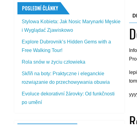
POSLEDNÍ ČLÁNKY
D
Stylowa Kobieta: Jak Nosic Marynarki Męskie
D
i Wyglądać Zjawiskowo
Explore Dubrovnik’s Hidden Gems with a
Inf
Free Walking Tour!
Pro
Rola snów w życiu człowieka
lep
Skříň na boty: Praktyczne i eleganckie
tom
rozwiązanie do przechowywania obuwia
Evoluce dekorativní žárovky: Od funkčnosti
yyy
po umění
R
PŘEDSTAVOVANÉ VÝROBKY