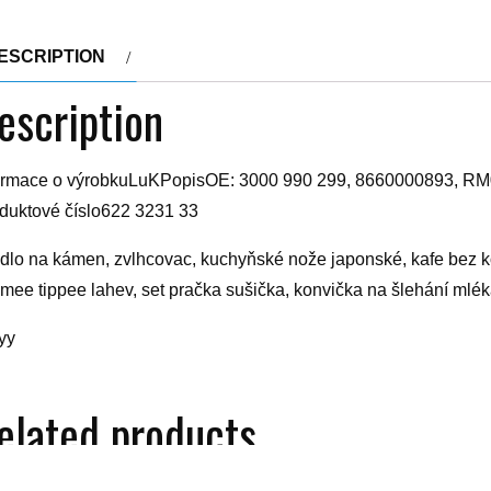
ESCRIPTION
escription
ormace o výrobkuLuKPopisOE: 3000 990 299, 8660000893, R
duktové číslo622 3231 33
idlo na kámen, zvlhcovac, kuchyňské nože japonské, kafe bez kofe
mee tippee lahev, set pračka sušička, konvička na šlehání mlék
yy
elated products