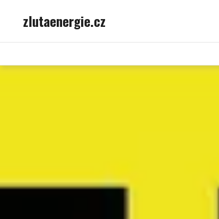
Skip
zlutaenergie.cz
to
content