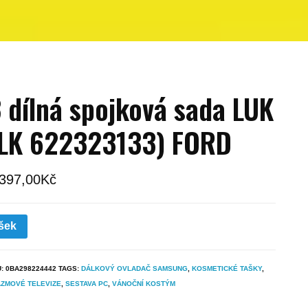
 dílná spojková sada LUK
LK 622323133) FORD
 397,00
Kč
šek
U:
0BA298224442
TAGS:
DÁLKOVÝ OVLADAČ SAMSUNG
,
KOSMETICKÉ TAŠKY
,
AZMOVÉ TELEVIZE
,
SESTAVA PC
,
VÁNOČNÍ KOSTÝM