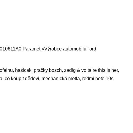
M010611A0.ParametryVýrobce automobiluFord
inu, hasicak, pračky bosch, zadig & voltaire this is her,
a, co koupit dědovi, mechanická metla, redmi note 10s