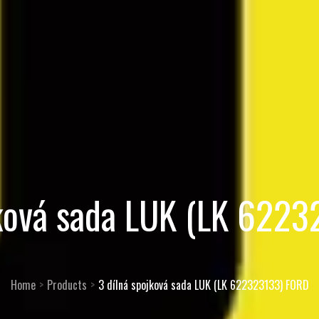
jková sada LUK (LK 622
Home
Products
3 dílná spojková sada LUK (LK 622323133) FORD