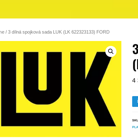
me
/ 3 dílná spojková sada LUK (LK 622323133) FORD
3
(
4
SK
PL