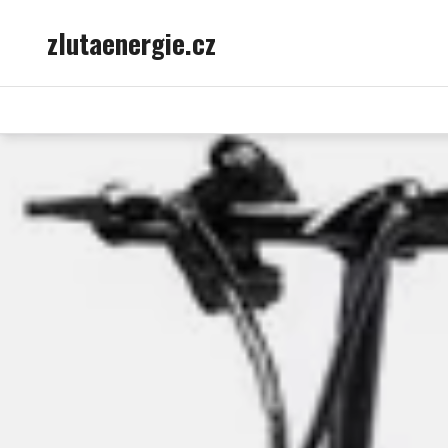
Skip
zlutaenergie.cz
to
content