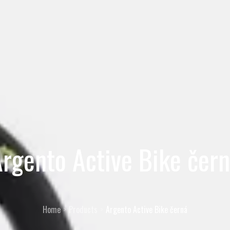
rgento Active Bike čer
Home
Products
Argento Active Bike černá