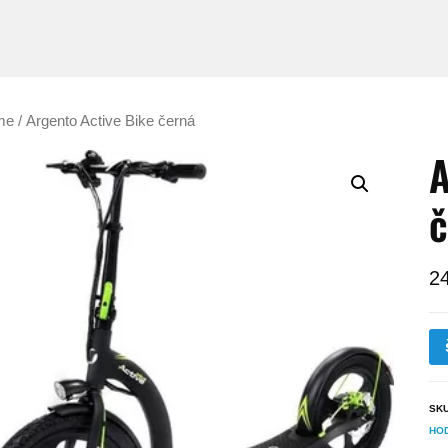
me
/ Argento Active Bike černá
A
č
2
SK
HO