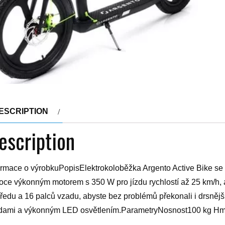
ESCRIPTION
escription
ormace o výrobkuPopisElektrokoloběžka Argento Active Bike se n
oce výkonným motorem s 350 W pro jízdu rychlostí až 25 km/h, a
ředu a 16 palců vzadu, abyste bez problémů překonali i drsnějš
dami a výkonným LED osvětlením.ParametryNosnost100 kg Hmo
átkemne Maximální rychlost25 km/h Všechny parametry