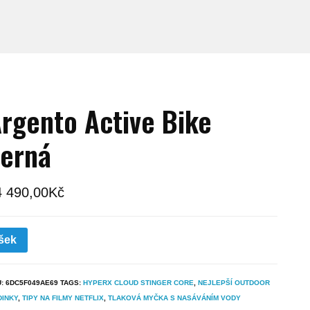
rgento Active Bike
erná
4 490,00
Kč
šek
U:
6DC5F049AE69
TAGS:
HYPERX CLOUD STINGER CORE
,
NEJLEPŠÍ OUTDOOR
DINKY
,
TIPY NA FILMY NETFLIX
,
TLAKOVÁ MYČKA S NASÁVÁNÍM VODY