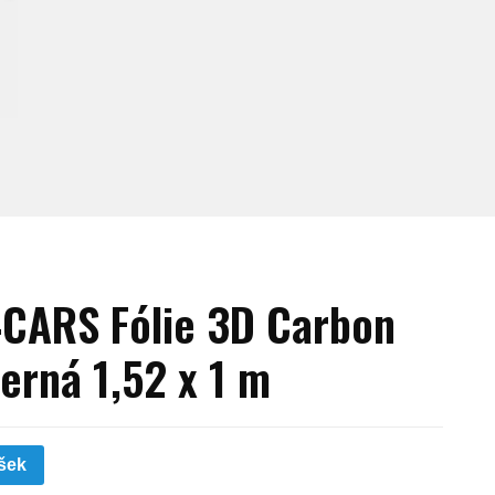
CARS Fólie 3D Carbon
erná 1,52 x 1 m
šek