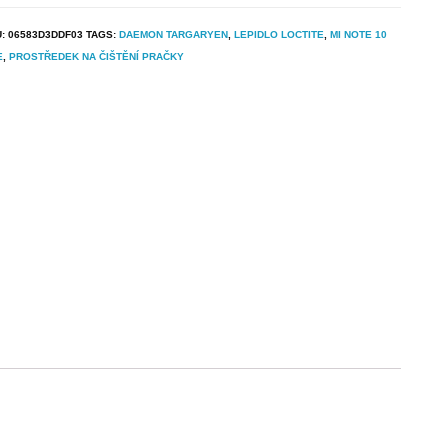
U:
06583D3DDF03
TAGS:
DAEMON TARGARYEN
,
LEPIDLO LOCTITE
,
MI NOTE 10
E
,
PROSTŘEDEK NA ČIŠTĚNÍ PRAČKY