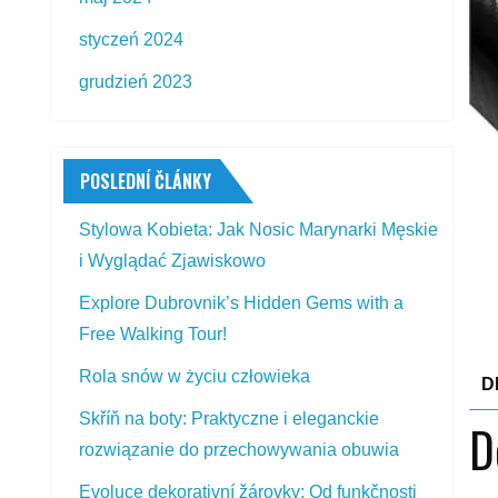
styczeń 2024
grudzień 2023
POSLEDNÍ ČLÁNKY
Stylowa Kobieta: Jak Nosic Marynarki Męskie
i Wyglądać Zjawiskowo
Explore Dubrovnik’s Hidden Gems with a
Free Walking Tour!
Rola snów w życiu człowieka
D
Skříň na boty: Praktyczne i eleganckie
D
rozwiązanie do przechowywania obuwia
Evoluce dekorativní žárovky: Od funkčnosti