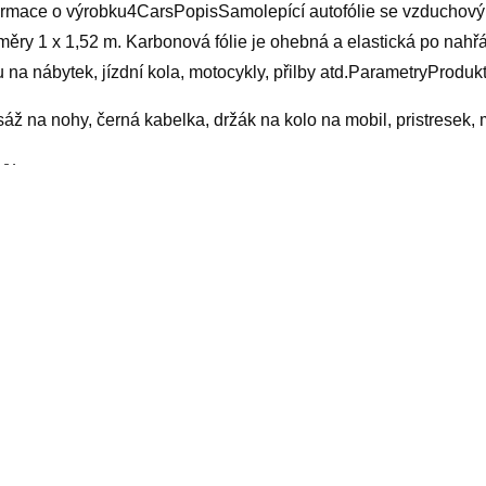
ormace o výrobku4CarsPopisSamolepící autofólie se vzduchový
měry 1 x 1,52 m. Karbonová fólie je ohebná a elastická po nahřát
u na nábytek, jízdní kola, motocykly, přilby atd.ParametryProd
áž na nohy, černá kabelka, držák na kolo na mobil, pristresek,
yy
elated products