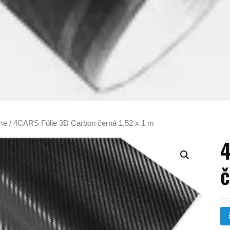
me
/ 4CARS Fólie 3D Carbon černá 1,52 x 1 m
4
č