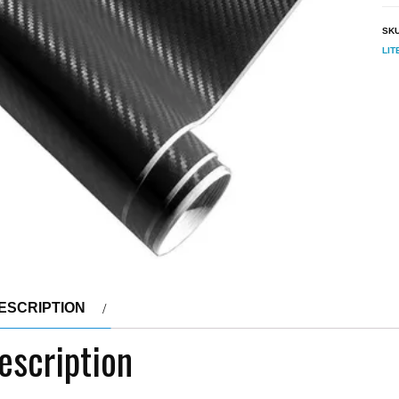
SK
LIT
ESCRIPTION
escription