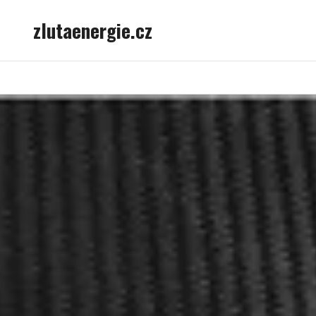
Skip
zlutaenergie.cz
to
content