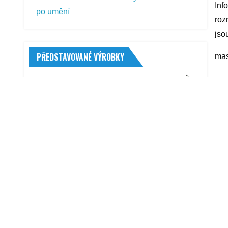
Inf
po umění
roz
jso
PŘEDSTAVOVANÉ VÝROBKY
mas
yyy
Compass PR1728 Kartáč průtokový
teleskop 100 - 170 cm
299,00
Kč
R
Agados Handy 3 + nástavba + plachta +
opěrné kolečko
Kumho Ecowing ES31 225/45 R17 91 W
1 835,00
Kč
Filtr kabinový BOSCH (BO 1987432063)
VOLVO
203,00
Kč