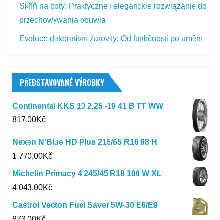
Skříň na boty: Praktyczne i eleganckie rozwiązanie do
przechowywania obuwia
Evoluce dekorativní žárovky: Od funkčnosti po umění
PŘEDSTAVOVANÉ VÝROBKY
Continental KKS 10 2,25 -19 41 B TT WW
817,00
Kč
Nexen N'Blue HD Plus 215/65 R16 98 H
1 770,00
Kč
Michelin Primacy 4 245/45 R18 100 W XL
4 043,00
Kč
Castrol Vecton Fuel Saver 5W-30 E6/E9
873,00
Kč