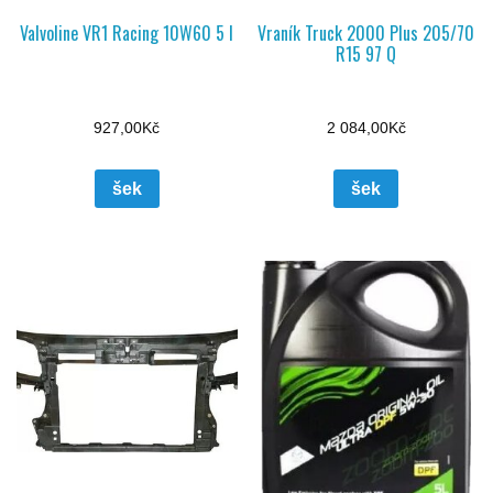
Valvoline VR1 Racing 10W60 5 l
Vraník Truck 2000 Plus 205/70
R15 97 Q
927,00
Kč
2 084,00
Kč
šek
šek