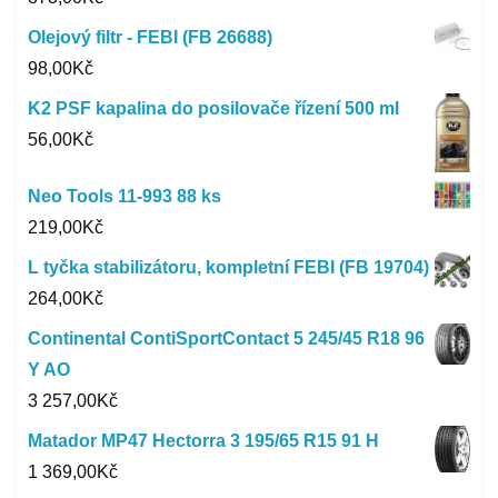
Olejový filtr - FEBI (FB 26688)
98,00
Kč
K2 PSF kapalina do posilovače řízení 500 ml
56,00
Kč
Neo Tools 11-993 88 ks
219,00
Kč
L tyčka stabilizátoru, kompletní FEBI (FB 19704)
264,00
Kč
Continental ContiSportContact 5 245/45 R18 96
Y AO
3 257,00
Kč
Matador MP47 Hectorra 3 195/65 R15 91 H
1 369,00
Kč