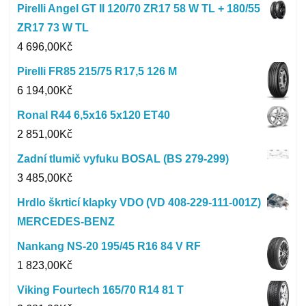
Pirelli Angel GT II 120/70 ZR17 58 W TL + 180/55
ZR17 73 W TL
4 696,00
Kč
Pirelli FR85 215/75 R17,5 126 M
6 194,00
Kč
Ronal R44 6,5x16 5x120 ET40
2 851,00
Kč
Zadní tlumič vyfuku BOSAL (BS 279-299)
3 485,00
Kč
Hrdlo škrticí klapky VDO (VD 408-229-111-001Z)
MERCEDES-BENZ
Nankang NS-20 195/45 R16 84 V RF
1 823,00
Kč
Viking Fourtech 165/70 R14 81 T