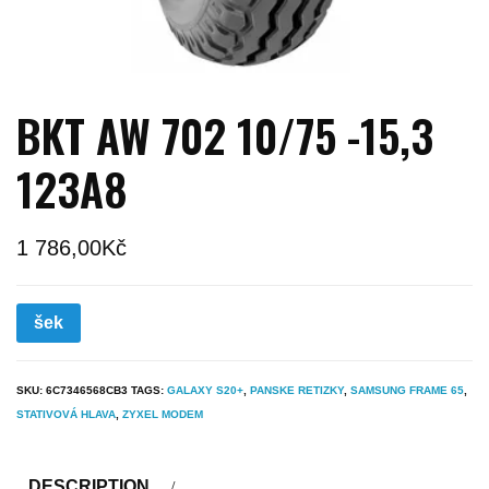
BKT AW 702 10/75 -15,3
123A8
1 786,00
Kč
šek
SKU:
6C7346568CB3
TAGS:
GALAXY S20+
,
PANSKE RETIZKY
,
SAMSUNG FRAME 65
,
STATIVOVÁ HLAVA
,
ZYXEL MODEM
DESCRIPTION