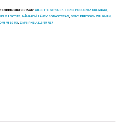
U:
E0BB8268CF2B
TAGS:
GILLETTE STROJEK
,
HRACI PODLOZKA SKLADACI
,
IDLO LOCTITE
,
NÁHRADNÍ LÁHEV SODASTREAM
,
SONY ERICSSON WALKMAN
,
OMI MI 10 5G
,
ZIMNÍ PNEU 215/55 R17