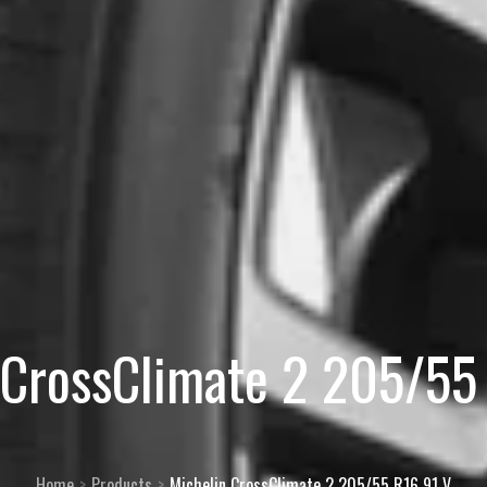
 CrossClimate 2 205/55
Home
Products
Michelin CrossClimate 2 205/55 R16 91 V