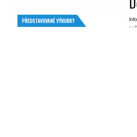
D
Inf
PŘEDSTAVOVANÉ VÝROBKY
poč
SPIDAN GKNP30008
suc
16 758,00
Kč
neb
(24
Optima Red Top C-4.2 12V 50Ah 815A
4 690,00
Kč
end
Spojková sada Sachs (3000 951 133)
taš
OPEL
yyy
3 851,00
Kč
Britax Römer Advansafix M i-Size 2022
R
Moonlight Blue
6 990,00
Kč
Přítlačný talíř LUK (LK 122021410)