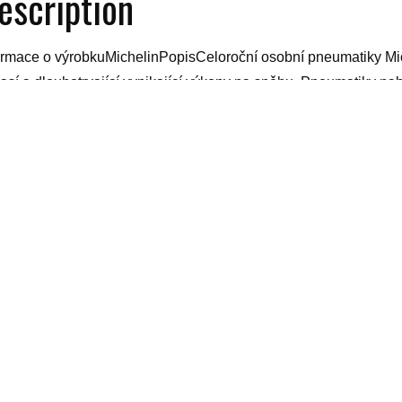
escription
ormace o výrobkuMichelinPopisCeloroční osobní pneumatiky Mi
así a dlouhotrvající vynikající výkony na sněhu. Pneumatiky nab
hu, životnosti a vlivu na spotřebu paliva. Poskytují také výhod
o příležitostných sněhových podmínkách.…Celý textParametry
0 km/h) Profilové číslo55 Index nosnosti91 Li Valivý odporC V
uro helmy, dětská pojistka na šuplíky, silver šampon, nástěnný v
tička, sittar, kavovar siemens, nejprodávanější dámský parfém, 
yy
elated products