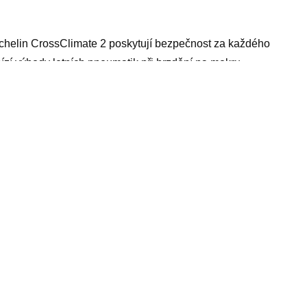
chelin CrossClimate 2 poskytují bezpečnost za každého
ízí výhody letních pneumatik při brzdění na mokru,
y zimních pneumatik při záběru a brzdění v chladných
Šířka pneu205 mm Průměr diskuR16 Index rychlostiV
šechny parametry
ěšák s policí, one blade brity, realme 8 5g, kosmetická
kartáč pod dveře, apple 12 mini