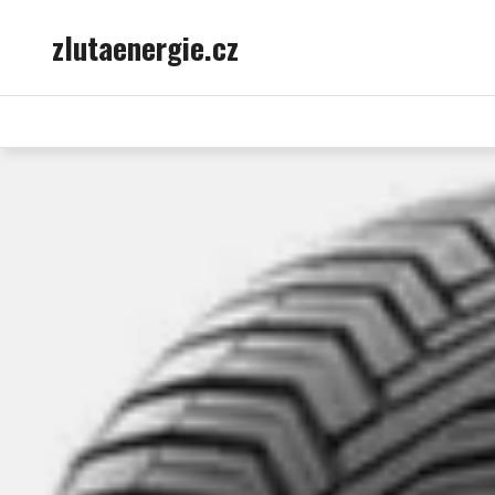
Skip
zlutaenergie.cz
to
content