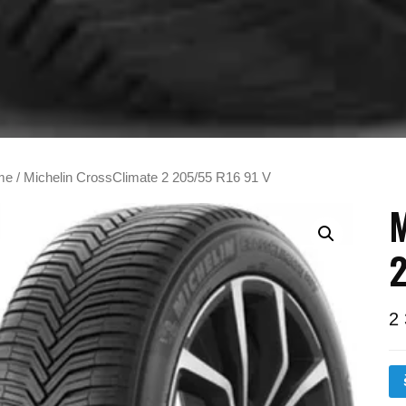
me
/ Michelin CrossClimate 2 205/55 R16 91 V
M
2
2