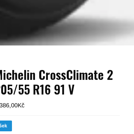
ichelin CrossClimate 2
05/55 R16 91 V
 386,00
Kč
šek