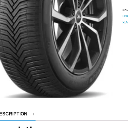
SK
LEP
XIA
ESCRIPTION