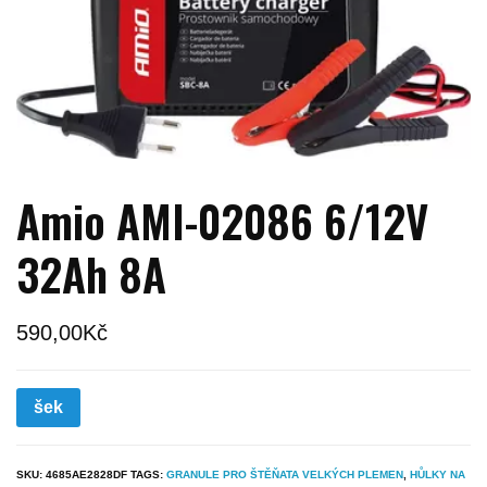
Amio AMI-02086 6/12V
32Ah 8A
590,00
Kč
šek
SKU:
4685AE2828DF
TAGS:
GRANULE PRO ŠTĚŇATA VELKÝCH PLEMEN
,
HŮLKY NA