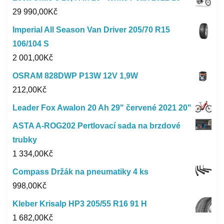
29 990,00
Kč
Imperial All Season Van Driver 205/70 R15
106/104 S
2 001,00
Kč
OSRAM 828DWP P13W 12V 1,9W
212,00
Kč
Leader Fox Awalon 20 Ah 29" červené 2021 20"
ASTA A-ROG202 Pertlovací sada na brzdové
trubky
1 334,00
Kč
Compass Držák na pneumatiky 4 ks
998,00
Kč
Kleber Krisalp HP3 205/55 R16 91 H
1 682,00
Kč