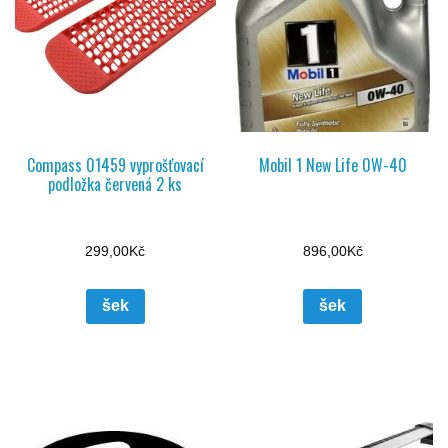
Compass 01459 vyprošťovací
Mobil 1 New Life 0W-40
podložka červená 2 ks
299,00
Kč
896,00
Kč
šek
šek