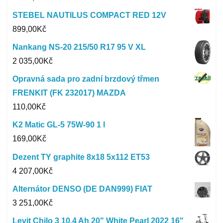
STEBEL NAUTILUS COMPACT RED 12V
899,00
Kč
Nankang NS-20 215/50 R17 95 V XL
2 035,00
Kč
Opravná sada pro zadní brzdový třmen
FRENKIT (FK 232017) MAZDA
110,00
Kč
K2 Matic GL-5 75W-90 1 l
169,00
Kč
Dezent TY graphite 8x18 5x112 ET53
4 207,00
Kč
Alternátor DENSO (DE DAN999) FIAT
3 251,00
Kč
Levit Chilo 3 10,4 Ah 20" White Pearl 2022 16"