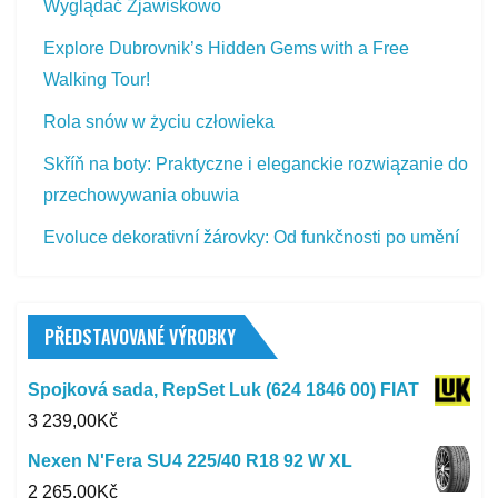
Wyglądać Zjawiskowo
Explore Dubrovnik’s Hidden Gems with a Free
Walking Tour!
Rola snów w życiu człowieka
Skříň na boty: Praktyczne i eleganckie rozwiązanie do
przechowywania obuwia
Evoluce dekorativní žárovky: Od funkčnosti po umění
PŘEDSTAVOVANÉ VÝROBKY
Spojková sada, RepSet Luk (624 1846 00) FIAT
3 239,00
Kč
Nexen N'Fera SU4 225/40 R18 92 W XL
2 265,00
Kč