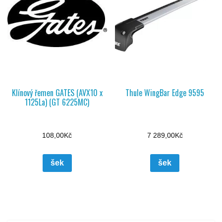
Klínový řemen GATES (AVX10 x
Thule WingBar Edge 9595
1125La) (GT 6225MC)
108,00
Kč
7 289,00
Kč
šek
šek