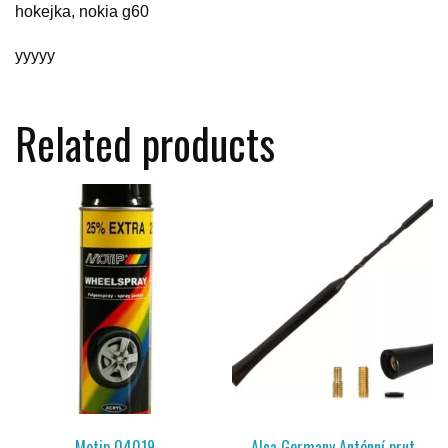
hokejka, nokia g60
yyyyy
Related products
Motip 04019
Alca Germany Anténní prut