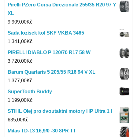
Pirelli PZero Corsa Direzionale 255/35 R20 97 Y
XL
9 909,00
Kč
Sada lozisek kol SKF VKBA 3465
1 341,00
Kč
PIRELLI DIABLO P 120/70 R17 58 W
3 720,00
Kč
Barum Quartaris 5 205/55 R16 94 V XL
1 377,00
Kč
SuperTooth Buddy
1 199,00
Kč
STIHL Olej pro dvoutaktní motory HP Ultra 1 l
635,00
Kč
Mitas TD-13 16,9/0 -30 8PR TT