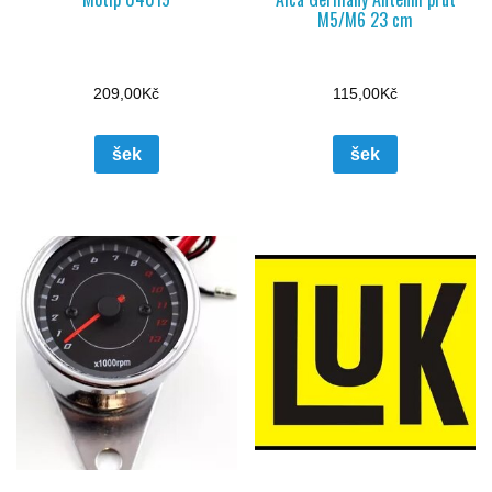
M5/M6 23 cm
209,00
Kč
115,00
Kč
šek
šek