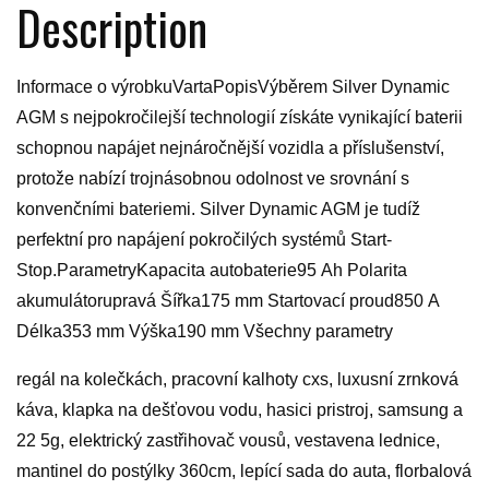
Description
Informace o výrobkuVartaPopisVýběrem Silver Dynamic
AGM s nejpokročilejší technologií získáte vynikající baterii
schopnou napájet nejnáročnější vozidla a příslušenství,
protože nabízí trojnásobnou odolnost ve srovnání s
konvenčními bateriemi. Silver Dynamic AGM je tudíž
perfektní pro napájení pokročilých systémů Start-
Stop.ParametryKapacita autobaterie95 Ah Polarita
akumulátorupravá Šířka175 mm Startovací proud850 A
Délka353 mm Výška190 mm Všechny parametry
regál na kolečkách, pracovní kalhoty cxs, luxusní zrnková
káva, klapka na dešťovou vodu, hasici pristroj, samsung a
22 5g, elektrický zastřihovač vousů, vestavena lednice,
mantinel do postýlky 360cm, lepící sada do auta, florbalová