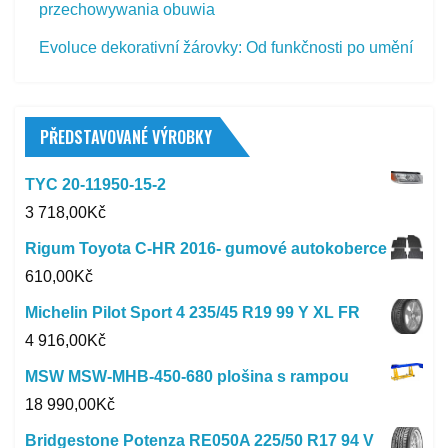
przechowywania obuwia
Evoluce dekorativní žárovky: Od funkčnosti po umění
PŘEDSTAVOVANÉ VÝROBKY
TYC 20-11950-15-2
3 718,00
Kč
Rigum Toyota C-HR 2016- gumové autokoberce
610,00
Kč
Michelin Pilot Sport 4 235/45 R19 99 Y XL FR
4 916,00
Kč
MSW MSW-MHB-450-680 plošina s rampou
18 990,00
Kč
Bridgestone Potenza RE050A 225/50 R17 94 V