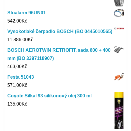
Stualarm 96UN01
542,00
Kč
Vysokotlaké čerpadlo BOSCH (BO 0445010565)
11 886,00
Kč
BOSCH AEROTWIN RETROFIT, sada 600 + 400
mm (BO 3397118907)
463,00
Kč
Festa 51043
571,00
Kč
Coyote Silkal 93 silikonový olej 300 ml
135,00
Kč