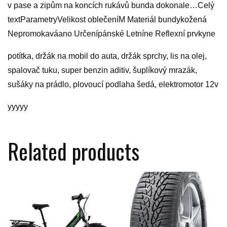
v pase a zipům na koncích rukávů bunda dokonale…Celý
textParametryVelikost oblečeníM Materiál bundykožená
Nepromokaváano Určenípánské Letníne Reflexní prvkyne
potítka, držák na mobil do auta, držák sprchy, lis na olej,
spalovač tuku, super benzin aditiv, šuplíkový mrazák,
sušáky na prádlo, plovoucí podlaha šedá, elektromotor 12v
yyyyy
Related products