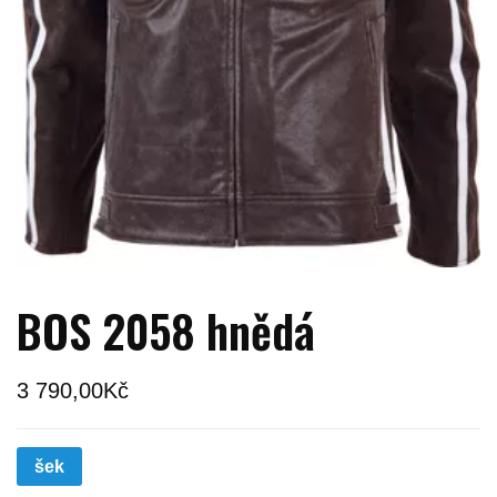
BOS 2058 hnědá
3 790,00
Kč
šek