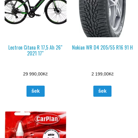
Lectron Citana R 17,5 Ah 26″
Nokian WR D4 205/55 R16 91 H
2021 17″
29 990,00
Kč
2 199,00
Kč
šek
šek