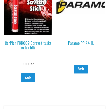
CarPlan PKK002 Opravná tužka
Paramo PP 44 1L
na lak bílá
90,00
Kč
šek
šek