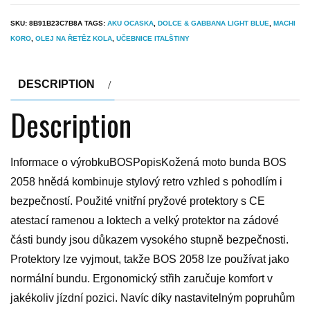
SKU:
8B91B23C7B8A
TAGS:
AKU OCASKA
,
DOLCE & GABBANA LIGHT BLUE
,
MACHI
KORO
,
OLEJ NA ŘETĚZ KOLA
,
UČEBNICE ITALŠTINY
DESCRIPTION
Description
Informace o výrobkuBOSPopisKožená moto bunda BOS
2058 hnědá kombinuje stylový retro vzhled s pohodlím i
bezpečností. Použité vnitřní pryžové protektory s CE
atestací ramenou a loktech a velký protektor na zádové
části bundy jsou důkazem vysokého stupně bezpečnosti.
Protektory lze vyjmout, takže BOS 2058 lze používat jako
normální bundu. Ergonomický střih zaručuje komfort v
jakékoliv jízdní pozici. Navíc díky nastavitelným popruhům