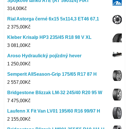
Spojkové lanko ATE (AT 590524) FIAT
314,00
Kč
Rial Astorga černé 6x15 5x114,3 ET46 67,1
2 375,00
Kč
Kleber Krisalp HP3 235/45 R18 98 V XL
3 081,00
Kč
Aroso Hydraulický pojízdný hever
1 250,00
Kč
Semperit AllSeason-Grip 175/65 R17 87 H
2 557,00
Kč
Bridgestone Blizzak LM-32 245/40 R20 95 W
7 475,00
Kč
Laufenn X Fit Van LV01 195/60 R16 99/97 H
2 155,00
Kč