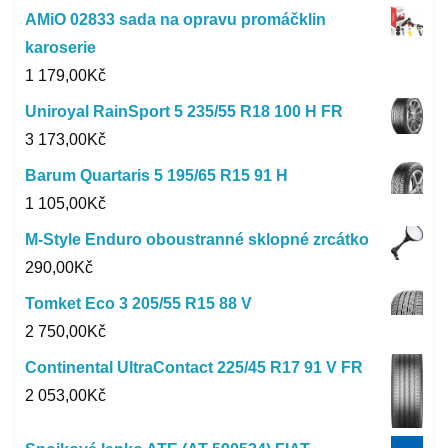
AMiO 02833 sada na opravu promáčklin
karoserie
1 179,00
Kč
Uniroyal RainSport 5 235/55 R18 100 H FR
3 173,00
Kč
Barum Quartaris 5 195/65 R15 91 H
1 105,00
Kč
M-Style Enduro oboustranné sklopné zrcátko
290,00
Kč
Tomket Eco 3 205/55 R15 88 V
2 750,00
Kč
Continental UltraContact 225/45 R17 91 V FR
2 053,00
Kč