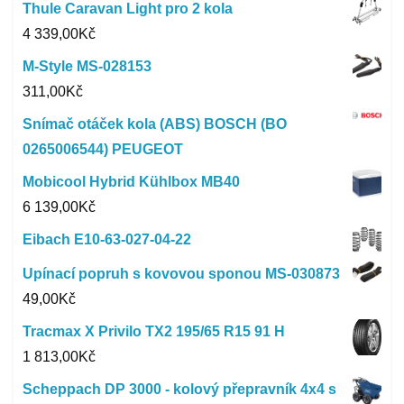
Thule Caravan Light pro 2 kola
4 339,00
Kč
M-Style MS-028153
311,00
Kč
Snímač otáček kola (ABS) BOSCH (BO
0265006544) PEUGEOT
Mobicool Hybrid Kühlbox MB40
6 139,00
Kč
Eibach E10-63-027-04-22
Upínací popruh s kovovou sponou MS-030873
49,00
Kč
Tracmax X Privilo TX2 195/65 R15 91 H
1 813,00
Kč
Scheppach DP 3000 - kolový přepravník 4x4 s