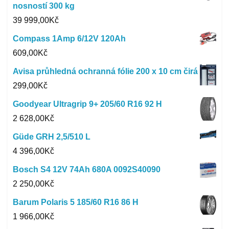
nosností 300 kg
39 999,00
Kč
Compass 1Amp 6/12V 120Ah
609,00
Kč
Avisa průhledná ochranná fólie 200 x 10 cm čirá
299,00
Kč
Goodyear Ultragrip 9+ 205/60 R16 92 H
2 628,00
Kč
Güde GRH 2,5/510 L
4 396,00
Kč
Bosch S4 12V 74Ah 680A 0092S40090
2 250,00
Kč
Barum Polaris 5 185/60 R16 86 H
1 966,00
Kč