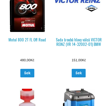
Motul 800 2T FL Off Road
Sada šroubů hlavy válců VICTOR
REINZ (VR 14-32002-01) BMW
480,00
Kč
151,00
Kč
šek
šek