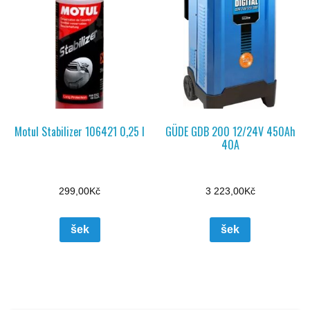
Motul Stabilizer 106421 0,25 l
GÜDE GDB 200 12/24V 450Ah
40A
299,00
Kč
3 223,00
Kč
šek
šek