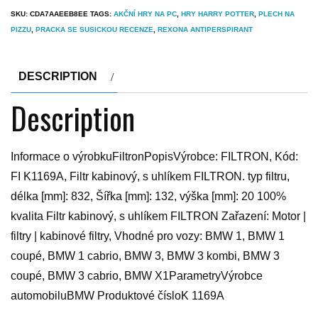
SKU:
CDA7AAEEB8EE
TAGS:
AKČNÍ HRY NA PC
,
HRY HARRY POTTER
,
PLECH NA
PIZZU
,
PRACKA SE SUSICKOU RECENZE
,
REXONA ANTIPERSPIRANT
DESCRIPTION
Description
Informace o výrobkuFiltronPopisVýrobce: FILTRON, Kód:
FI K1169A, Filtr kabinový, s uhlíkem FILTRON. typ filtru,
délka [mm]: 832, Šířka [mm]: 132, výška [mm]: 20 100%
kvalita Filtr kabinový, s uhlíkem FILTRON Zařazení: Motor |
filtry | kabinové filtry, Vhodné pro vozy: BMW 1, BMW 1
coupé, BMW 1 cabrio, BMW 3, BMW 3 kombi, BMW 3
coupé, BMW 3 cabrio, BMW X1ParametryVýrobce
automobiluBMW Produktové čísloK 1169A