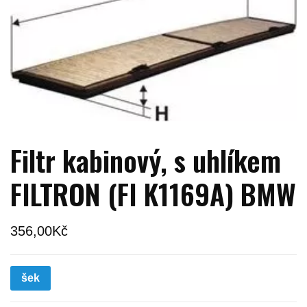
Filtr kabinový, s uhlíkem
FILTRON (FI K1169A) BMW
356,00
Kč
šek