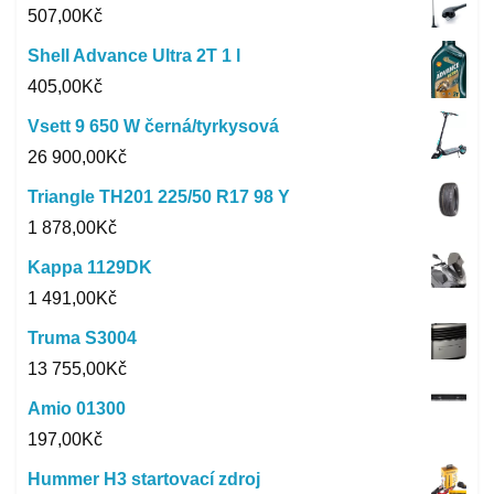
507,00
Kč
Shell Advance Ultra 2T 1 l
405,00
Kč
Vsett 9 650 W černá/tyrkysová
26 900,00
Kč
Triangle TH201 225/50 R17 98 Y
1 878,00
Kč
Kappa 1129DK
1 491,00
Kč
Truma S3004
13 755,00
Kč
Amio 01300
197,00
Kč
Hummer H3 startovací zdroj