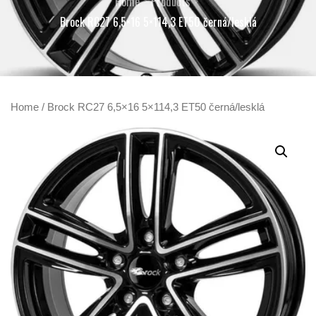
Home
Products
Brock RC27 6,5×16 5×114,3 ET50 černá/lesklá
Home
/ Brock RC27 6,5×16 5×114,3 ET50 černá/lesklá