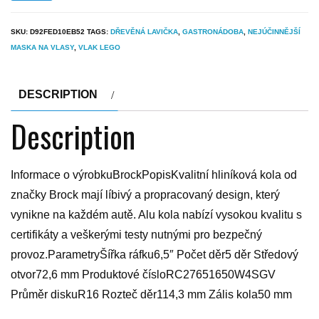
SKU:
D92FED10EB52
TAGS:
DŘEVĚNÁ LAVIČKA
,
GASTRONÁDOBA
,
NEJÚČINNĚJŠÍ
MASKA NA VLASY
,
VLAK LEGO
DESCRIPTION
Description
Informace o výrobkuBrockPopisKvalitní hliníková kola od
značky Brock mají líbivý a propracovaný design, který
vynikne na každém autě. Alu kola nabízí vysokou kvalitu s
certifikáty a veškerými testy nutnými pro bezpečný
provoz.ParametryŠířka ráfku6,5″ Počet děr5 děr Středový
otvor72,6 mm Produktové čísloRC27651650W4SGV
Průměr diskuR16 Rozteč děr114,3 mm Zális kola50 mm