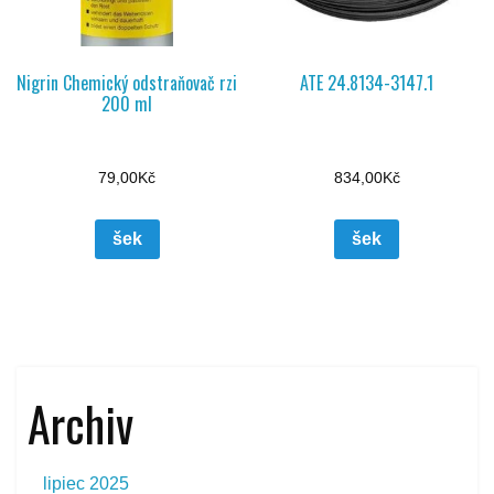
Nigrin Chemický odstraňovač rzi
ATE 24.8134-3147.1
200 ml
79,00
Kč
834,00
Kč
šek
šek
Archiv
lipiec 2025