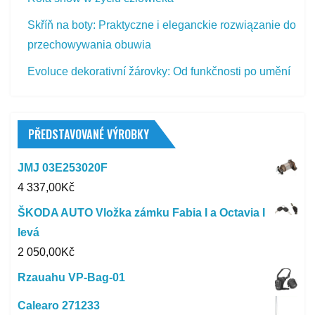
Skříň na boty: Praktyczne i eleganckie rozwiązanie do
przechowywania obuwia
Evoluce dekorativní žárovky: Od funkčnosti po umění
PŘEDSTAVOVANÉ VÝROBKY
JMJ 03E253020F
4 337,00
Kč
ŠKODA AUTO Vložka zámku Fabia I a Octavia I
levá
2 050,00
Kč
Rzauahu VP-Bag-01
Calearo 271233