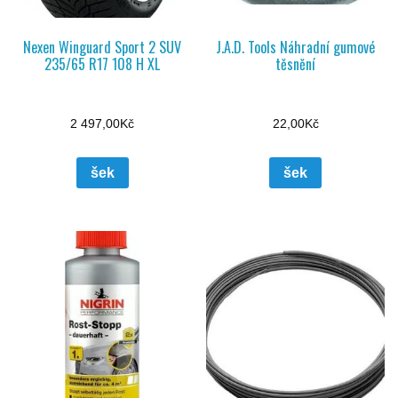
Nexen Winguard Sport 2 SUV
J.A.D. Tools Náhradní gumové
235/65 R17 108 H XL
těsnění
2 497,00
Kč
22,00
Kč
šek
šek