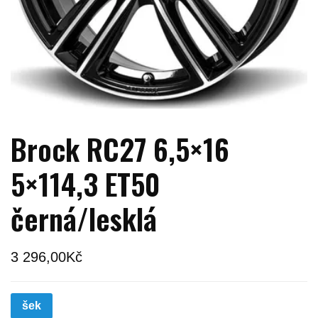
Brock RC27 6,5×16
5×114,3 ET50
černá/lesklá
3 296,00
Kč
šek