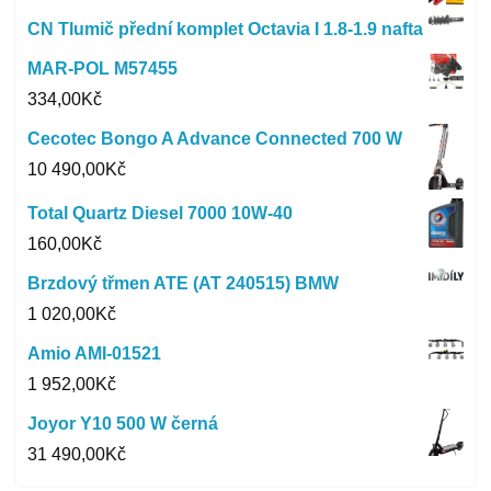
CN Tlumič přední komplet Octavia I 1.8-1.9 nafta
MAR-POL M57455
334,00
Kč
Cecotec Bongo A Advance Connected 700 W
10 490,00
Kč
Total Quartz Diesel 7000 10W-40
160,00
Kč
Brzdový třmen ATE (AT 240515) BMW
1 020,00
Kč
Amio AMI-01521
1 952,00
Kč
Joyor Y10 500 W černá
31 490,00
Kč