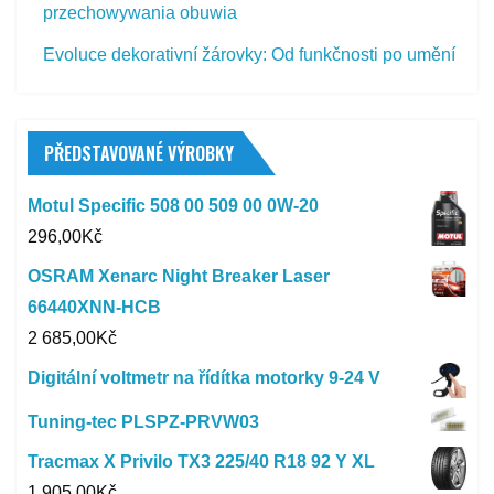
przechowywania obuwia
Evoluce dekorativní žárovky: Od funkčnosti po umění
PŘEDSTAVOVANÉ VÝROBKY
Motul Specific 508 00 509 00 0W-20
296,00
Kč
OSRAM Xenarc Night Breaker Laser
66440XNN-HCB
2 685,00
Kč
Digitální voltmetr na řídítka motorky 9-24 V
Tuning-tec PLSPZ-PRVW03
Tracmax X Privilo TX3 225/40 R18 92 Y XL
1 905,00
Kč