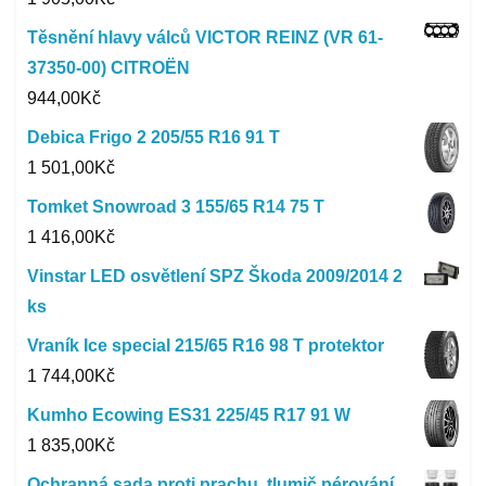
Těsnění hlavy válců VICTOR REINZ (VR 61-
37350-00) CITROËN
944,00
Kč
Debica Frigo 2 205/55 R16 91 T
1 501,00
Kč
Tomket Snowroad 3 155/65 R14 75 T
1 416,00
Kč
Vinstar LED osvětlení SPZ Škoda 2009/2014 2
ks
Vraník Ice special 215/65 R16 98 T protektor
1 744,00
Kč
Kumho Ecowing ES31 225/45 R17 91 W
1 835,00
Kč
Ochranná sada proti prachu, tlumič pérování