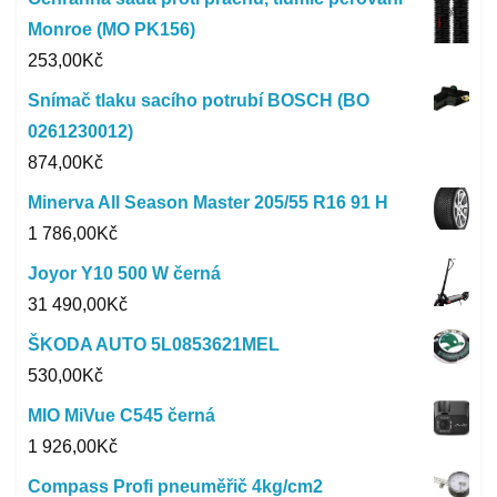
Monroe (MO PK156)
253,00
Kč
Snímač tlaku sacího potrubí BOSCH (BO
0261230012)
874,00
Kč
Minerva All Season Master 205/55 R16 91 H
1 786,00
Kč
Joyor Y10 500 W černá
31 490,00
Kč
ŠKODA AUTO 5L0853621MEL
530,00
Kč
MIO MiVue C545 černá
1 926,00
Kč
Compass Profi pneuměřič 4kg/cm2