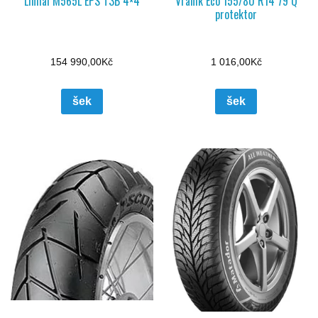
Linhai M565L EPS T3B 4×4
Vraník Eco 155/80 R14 79 Q
protektor
154 990,00
Kč
1 016,00
Kč
šek
šek