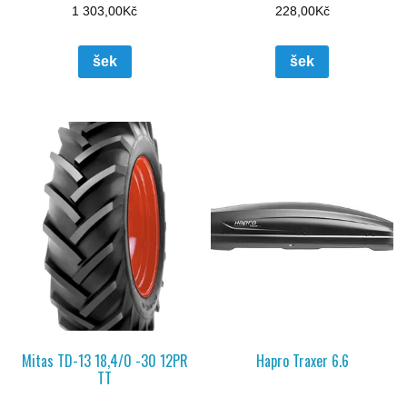
1 303,00
Kč
228,00
Kč
šek
šek
Mitas TD-13 18,4/0 -30 12PR
Hapro Traxer 6.6
TT