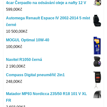
4car Čerpadlo na odsávání oleje a nafty 12 V
599,00
Kč
Automega Renault Espace IV 2002-2014 5 míst
černé
10 500,00
Kč
MOGUL Optimal 10W-40
100,00
Kč
Navitel R1050 černá
2 190,00
Kč
Compass Digital pneuměřič 2in1
248,00
Kč
Matador MP93 Nordicca 235/50 R18 101 V XL
FR