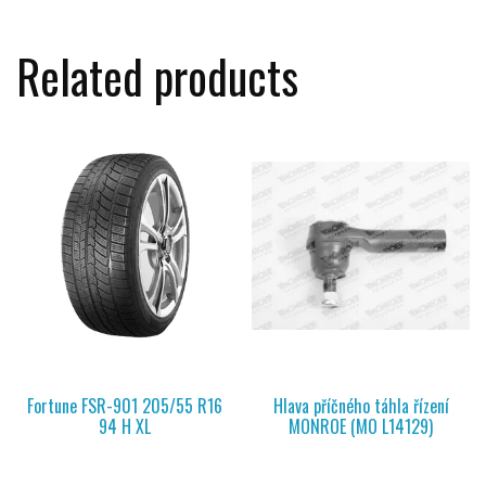
Related products
Fortune FSR-901 205/55 R16
Hlava příčného táhla řízení
94 H XL
MONROE (MO L14129)