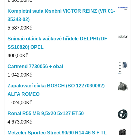
2 603,00
Kč
Kompletní sada těsnění VICTOR REINZ (VR 01-
35343-02)
5 587,00
Kč
Snímač otáček vačkové hřídele DELPHI (DF
SS10820) OPEL
400,00
Kč
Cartrend 7730056 + obal
1 042,00
Kč
Zapalovací cívka BOSCH (BO 1227030062)
ALFA ROMEO
1 024,00
Kč
Ronal R55 MB 9,5x20 5x127 ET50
4 673,00
Kč
Metzeler Sportec Street 90/90 R14 46 S F TL