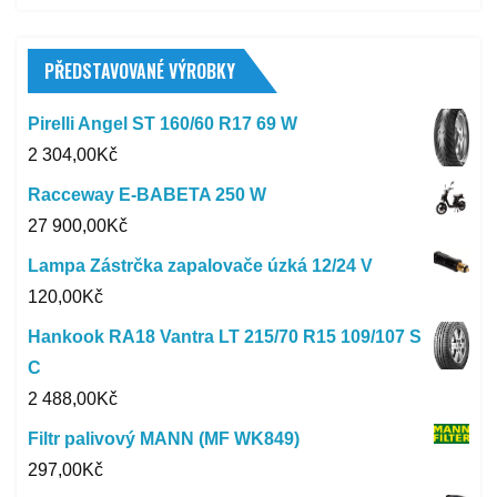
PŘEDSTAVOVANÉ VÝROBKY
Pirelli Angel ST 160/60 R17 69 W
2 304,00
Kč
Racceway E-BABETA 250 W
27 900,00
Kč
Lampa Zástrčka zapalovače úzká 12/24 V
120,00
Kč
Hankook RA18 Vantra LT 215/70 R15 109/107 S
C
2 488,00
Kč
Filtr palivový MANN (MF WK849)
297,00
Kč