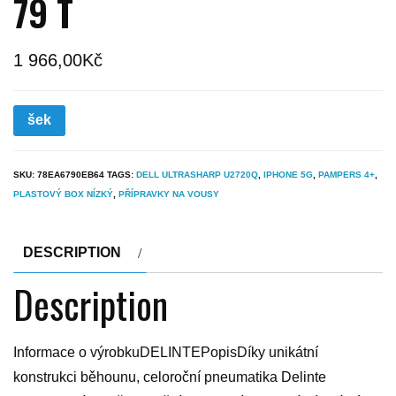
79 T
1 966,00
Kč
šek
SKU:
78EA6790EB64
TAGS:
DELL ULTRASHARP U2720Q
,
IPHONE 5G
,
PAMPERS 4+
,
PLASTOVÝ BOX NÍZKÝ
,
PŘÍPRAVKY NA VOUSY
DESCRIPTION
Description
Informace o výrobkuDELINTEPopisDíky unikátní
konstrukci běhounu, celoroční pneumatika Delinte