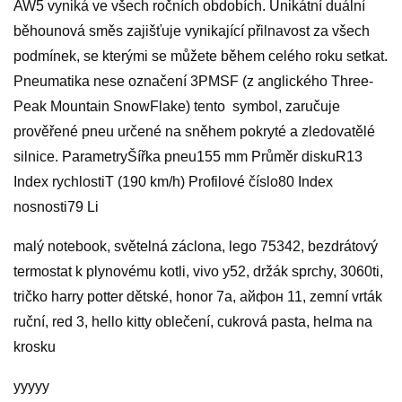
AW5 vyniká ve všech ročních obdobích. Unikátní duální
běhounová směs zajišťuje vynikající přilnavost za všech
podmínek, se kterými se můžete během celého roku setkat.
Pneumatika nese označení 3PMSF (z anglického Three-
Peak Mountain SnowFlake) tento symbol, zaručuje
prověřené pneu určené na sněhem pokryté a zledovatělé
silnice. ParametryŠířka pneu155 mm Průměr diskuR13
Index rychlostiT (190 km/h) Profilové číslo80 Index
nosnosti79 Li
malý notebook, světelná záclona, lego 75342, bezdrátový
termostat k plynovému kotli, vivo y52, držák sprchy, 3060ti,
tričko harry potter dětské, honor 7a, айфон 11, zemní vrták
ruční, red 3, hello kitty oblečení, cukrová pasta, helma na
krosku
yyyyy