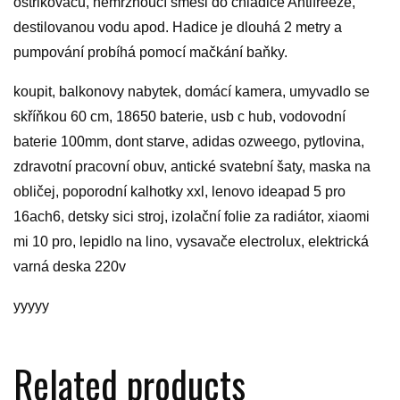
ostřikovačů, nemrznoucí směsi do chladiče Antifreeze,
destilovanou vodu apod. Hadice je dlouhá 2 metry a
pumpování probíhá pomocí mačkání baňky.
koupit, balkonovy nabytek, domácí kamera, umyvadlo se
skříňkou 60 cm, 18650 baterie, usb c hub, vodovodní
baterie 100mm, dont starve, adidas ozweego, pytlovina,
zdravotní pracovní obuv, antické svatební šaty, maska na
obličej, poporodní kalhotky xxl, lenovo ideapad 5 pro
16ach6, detsky sici stroj, izolační folie za radiátor, xiaomi
mi 10 pro, lepidlo na lino, vysavače electrolux, elektrická
varná deska 220v
yyyyy
Related products