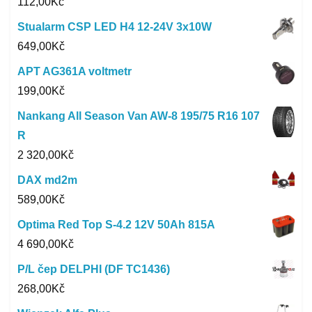
112,00
Kč
Stualarm CSP LED H4 12-24V 3x10W
649,00
Kč
APT AG361A voltmetr
199,00
Kč
Nankang All Season Van AW-8 195/75 R16 107
R
2 320,00
Kč
DAX md2m
589,00
Kč
Optima Red Top S-4.2 12V 50Ah 815A
4 690,00
Kč
P/L čep DELPHI (DF TC1436)
268,00
Kč