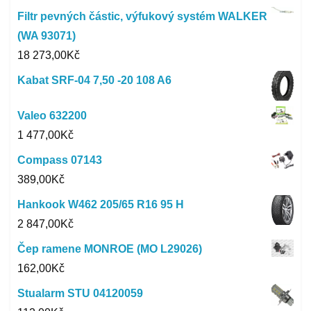
Filtr pevných částic, výfukový systém WALKER
(WA 93071)
18 273,00
Kč
Kabat SRF-04 7,50 -20 108 A6
Valeo 632200
1 477,00
Kč
Compass 07143
389,00
Kč
Hankook W462 205/65 R16 95 H
2 847,00
Kč
Čep ramene MONROE (MO L29026)
162,00
Kč
Stualarm STU 04120059