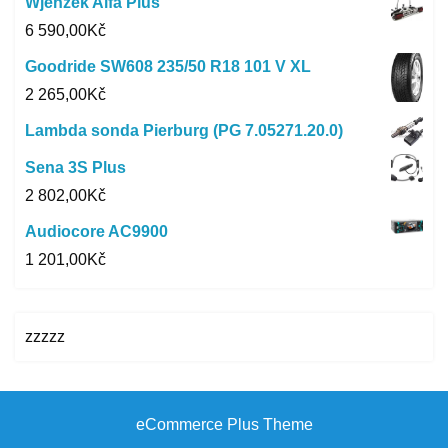
Wjenzek Alfa Plus
6 590,00
Kč
Goodride SW608 235/50 R18 101 V XL
2 265,00
Kč
Lambda sonda Pierburg (PG 7.05271.20.0)
Sena 3S Plus
2 802,00
Kč
Audiocore AC9900
1 201,00
Kč
zzzzz
eCommerce Plus Theme