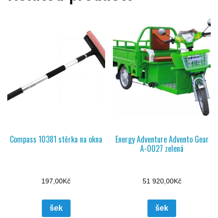
Compass 10381 stěrka na okna
Energy Adventure Advento Gear
A-0027 zelená
197,00
Kč
51 920,00
Kč
šek
šek