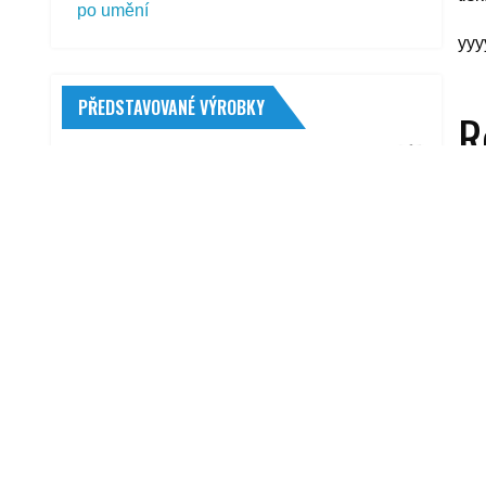
po umění
yyy
PŘEDSTAVOVANÉ VÝROBKY
R
Stualarm 96SK02 Škoda Octavia 3
oranžové
1 369,00
Kč
ŠKODA AUTO Trinity antracit 7x18
5x112 ET43
Fulda Ecocontrol SUV 235/65 R17 108 V
XL FP
2 874,00
Kč
K2 Diesel Go
55,00
Kč