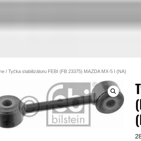
me
/ Tyčka stabilizátoru FEBI (FB 23375) MAZDA MX-5 I (NA)
T
(
(
2