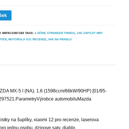
šek
U:
B8FAC33B71B3
TAGS:
4 SÉRIE STRANGER THINGS
,
JAK ZAPOJIT WIFI
UTER
,
MOTOROLA G31 RECENZE
,
VAK NA PRADLO
MAZDA MX-5 I (NA). 1.6 (1598ccm/66kW/90HP) [01/95-
3375297521.ParametryVýrobce automobiluMazda
istky na šuplíky, xiaomi 12 pro recenze, laserova
n pro jednu osobu, dzinove saty, diablo