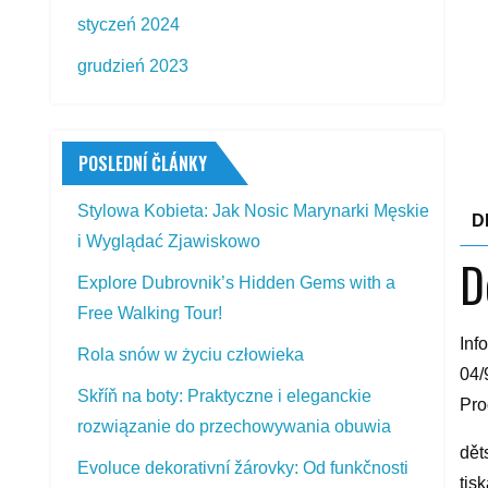
styczeń 2024
grudzień 2023
POSLEDNÍ ČLÁNKY
Stylowa Kobieta: Jak Nosic Marynarki Męskie
D
i Wyglądać Zjawiskowo
D
Explore Dubrovnik’s Hidden Gems with a
Free Walking Tour!
Inf
Rola snów w życiu człowieka
04/
Skříň na boty: Praktyczne i eleganckie
Pro
rozwiązanie do przechowywania obuwia
dět
Evoluce dekorativní žárovky: Od funkčnosti
tis