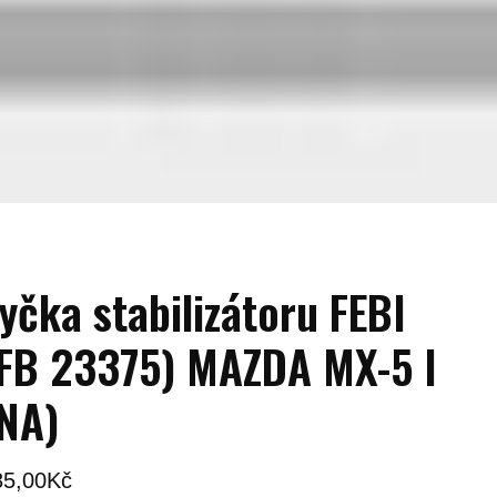
yčka stabilizátoru FEBI
FB 23375) MAZDA MX-5 I
NA)
85,00
Kč