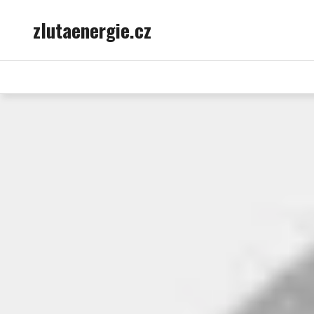
Skip
zlutaenergie.cz
to
content