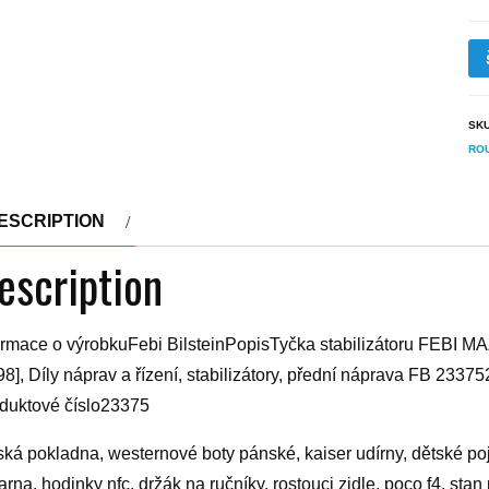
SK
RO
ESCRIPTION
escription
ormace o výrobkuFebi BilsteinPopisTyčka stabilizátoru FEBI 
98], Díly náprav a řízení, stabilizátory, přední náprava FB 2
duktové číslo23375
ská pokladna, westernové boty pánské, kaiser udírny, dětské poj
karna, hodinky nfc, držák na ručníky, rostouci zidle, poco f4, sta