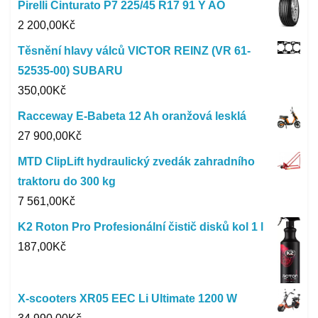
Pirelli Cinturato P7 225/45 R17 91 Y AO
2 200,00
Kč
Těsnění hlavy válců VICTOR REINZ (VR 61-
52535-00) SUBARU
350,00
Kč
Racceway E-Babeta 12 Ah oranžová lesklá
27 900,00
Kč
MTD ClipLift hydraulický zvedák zahradního
traktoru do 300 kg
7 561,00
Kč
K2 Roton Pro Profesionální čistič disků kol 1 l
187,00
Kč
X-scooters XR05 EEC Li Ultimate 1200 W