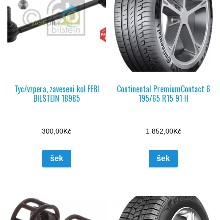
Tyc/vzpera, zaveseni kol FEBI
Continental PremiumContact 6
BILSTEIN 18985
195/65 R15 91 H
300,00
Kč
1 852,00
Kč
šek
šek