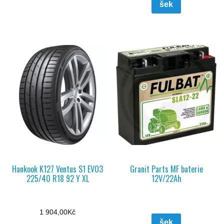
šek
Hankook K127 Ventus S1 EVO3
Granit Parts MF baterie
225/40 R18 92 Y XL
12V/22Ah
1 904,00
Kč
šek