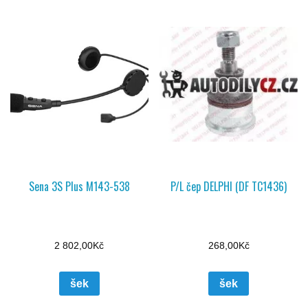
Sena 3S Plus M143-538
P/L čep DELPHI (DF TC1436)
2 802,00
Kč
268,00
Kč
šek
šek