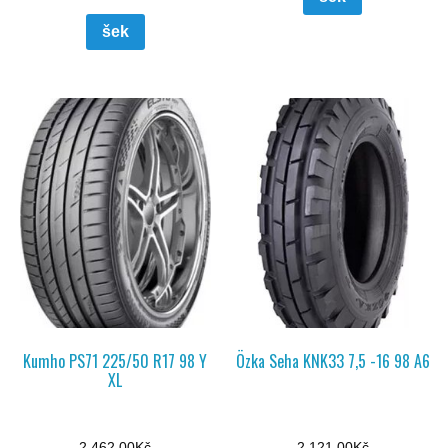
šek
Kumho PS71 225/50 R17 98 Y
Özka Seha KNK33 7,5 -16 98 A6
XL
2 462,00
Kč
2 121,00
Kč