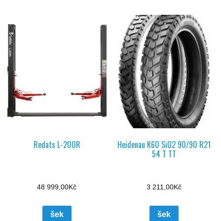
Redats L-200R
Heidenau K60 SiO2 90/90 R21
54 T TT
48 999,00
Kč
3 211,00
Kč
šek
šek