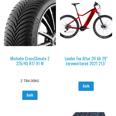
Michelin CrossClimate 2
Leader Fox Altar 20 Ah 29″
225/45 R17 91 W
červené/černé 2021 21,5″
2 784,00
Kč
šek
šek