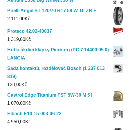
Aerium E350 Big Wheel 350 W
Pirelli Angel ST 120/70 R17 58 W TL ZR F
2 111,00
Kč
Proteco 42.02-40037
1 319,00
Kč
Hrdlo škrticí klapky Pierburg (PG 7.14400.05.0)
LANCIA
Sada kontaktů, rozdělovač Bosch (1 237 013
819)
130,00
Kč
Castrol Edge Titanium FST 5W-30 M 5 l
1 070,00
Kč
Eibach E10-15-003-06-22
4 550,00
Kč