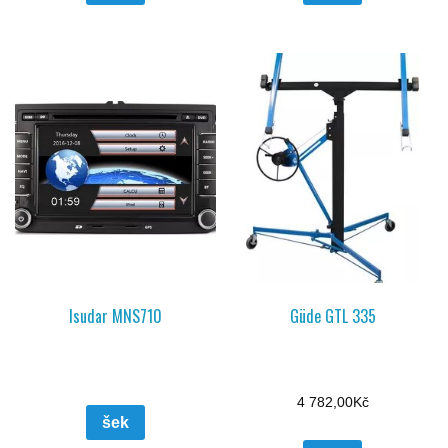
Isudar MNS710
Güde GTL 335
4 782,00
Kč
šek