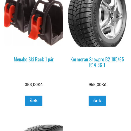
Menabo Ski Rack 1 pár
Kormoran Snowpro B2 185/65
R14 86 T
353,00
Kč
955,00
Kč
šek
šek