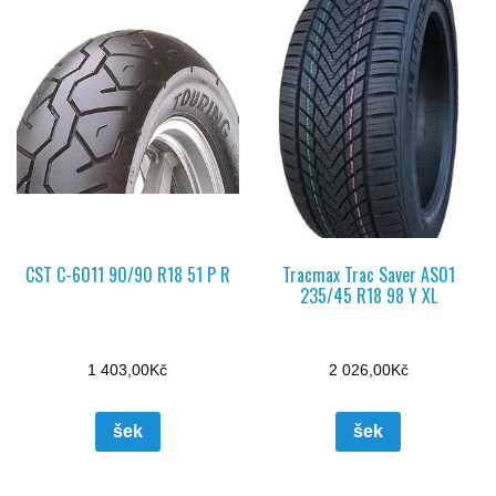
CST C-6011 90/90 R18 51 P R
Tracmax Trac Saver AS01
235/45 R18 98 Y XL
1 403,00
Kč
2 026,00
Kč
šek
šek