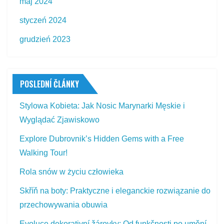
maj 2024
styczeń 2024
grudzień 2023
POSLEDNÍ ČLÁNKY
Stylowa Kobieta: Jak Nosic Marynarki Męskie i
Wyglądać Zjawiskowo
Explore Dubrovnik’s Hidden Gems with a Free
Walking Tour!
Rola snów w życiu człowieka
Skříň na boty: Praktyczne i eleganckie rozwiązanie do
przechowywania obuwia
Evoluce dekorativní žárovky: Od funkčnosti po umění