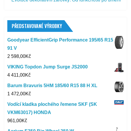
PŘEDSTAVOVANÉ VÝROBKY
Goodyear EfficientGrip Performance 195/65 R15
91 V
2 598,00
Kč
VIKING Topdon Jump Surge JS2000
4 411,00
Kč
Barum Bravuris 5HM 185/60 R15 88 H XL
1 472,00
Kč
Vodící kladka plochého řemene SKF (SK
VKM63017) HONDA
961,00
Kč