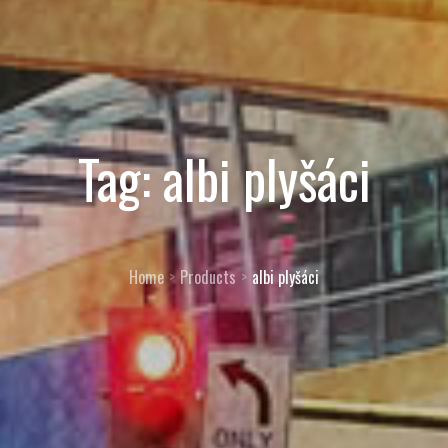
Tag:
albi plyšáci
Home
Products
albi plyšáci