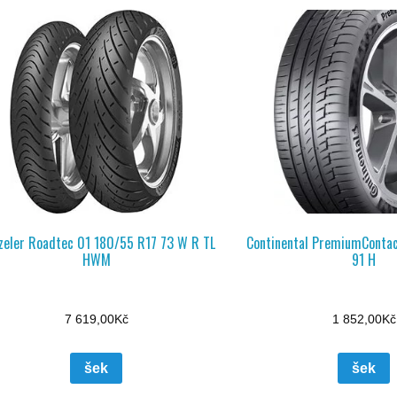
zeler Roadtec 01 180/55 R17 73 W R TL
Continental PremiumConta
HWM
91 H
7 619,00
Kč
1 852,00
Kč
šek
šek