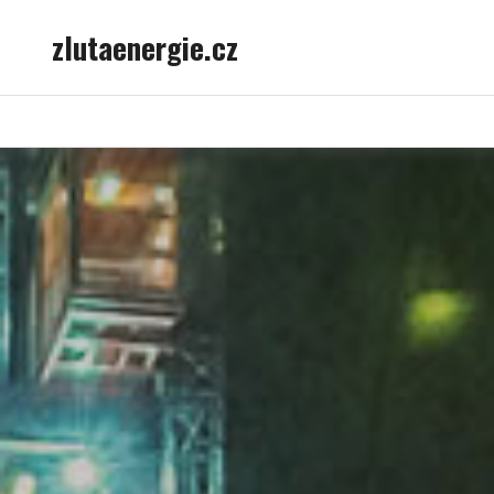
Skip
zlutaenergie.cz
to
content