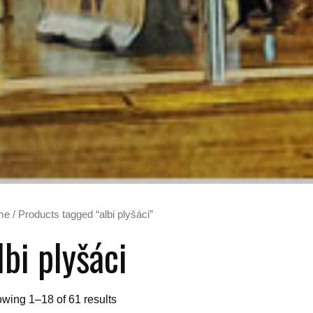
me
/ Products tagged “albi plyšáci”
lbi plyšáci
wing 1–18 of 61 results