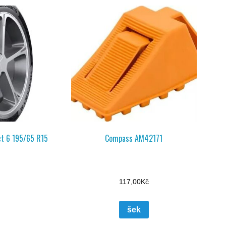
ct 6 195/65 R15
Compass AM42171
117,00
Kč
šek