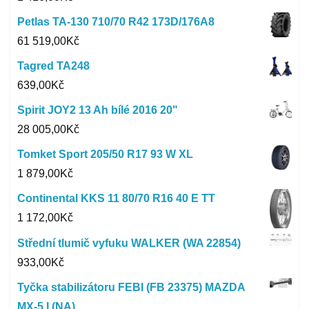
Petlas TA-130 710/70 R42 173D/176A8
61 519,00
Kč
Tagred TA248
639,00
Kč
Spirit JOY2 13 Ah bílé 2016 20"
28 005,00
Kč
Tomket Sport 205/50 R17 93 W XL
1 879,00
Kč
Continental KKS 11 80/70 R16 40 E TT
1 172,00
Kč
Střední tlumič vyfuku WALKER (WA 22854)
933,00
Kč
Tyčka stabilizátoru FEBI (FB 23375) MAZDA
MX-5 I (NA)