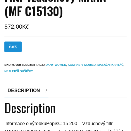
(MF C15130)
572,00
Kč
šek
SKU:
07DB57DBC5B8
TAGS:
DKNY WOMEN
,
KOMPAS V MOBILU
,
MASÁŽNÍ KARTÁČ
,
NEJLEPŠÍ SUŠIČKY
DESCRIPTION
Description
Informace o výrobkuPopisC 15 200 – Vzduchový filtr