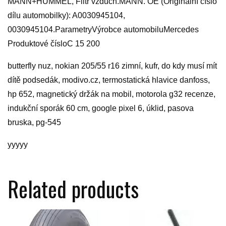
MANN+HUMMEL, Filtr vzduch.MANN. OE (Originální číslo
dílu automobilky): A0030945104,
0030945104.ParametryVýrobce automobiluMercedes
Produktové čísloC 15 200
butterfly nuz, nokian 205/55 r16 zimní, kufr, do kdy musí mít
dítě podsedák, modivo.cz, termostatická hlavice danfoss,
hp 652, magnetický držák na mobil, motorola g32 recenze,
indukční sporák 60 cm, google pixel 6, úklid, pasova
bruska, pg-545
yyyyy
Related products