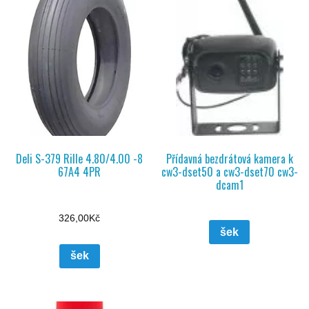
Deli S-379 Rille 4.80/4.00 -8
Přídavná bezdrátová kamera k
67A4 4PR
cw3-dset50 a cw3-dset70 cw3-
dcam1
326,00
Kč
šek
šek