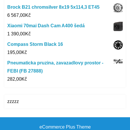
Brock B21 chromsilver 8x19 5x114,3 ET45
6 567,00
Kč
Xiaomi 70mai Dash Cam A400 šedá
1 390,00
Kč
Compass Storm Black 16
195,00
Kč
Pneumaticka pruzina, zavazadlovy prostor -
FEBI (FB 27888)
282,00
Kč
zzzzz
eCommerce Plus Theme