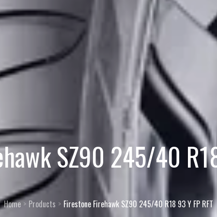
rehawk SZ90 245/40 R1
Home
Products
Firestone Firehawk SZ90 245/40 R18 93 Y FP RFT