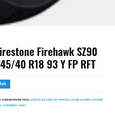
irestone Firehawk SZ90
45/40 R18 93 Y FP RFT
šek
U:
51B03EF8505B
TAGS:
KARTÁČ NA ZÁDA DO SPRCHY
,
LEVNE ALARMY
,
STUPNĚ
A
,
VÝROBNÍKY SODY