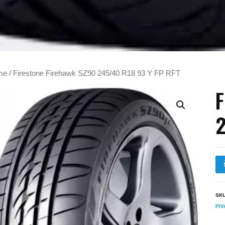
me
/ Firestone Firehawk SZ90 245/40 R18 93 Y FP RFT
F
2
SK
PIV