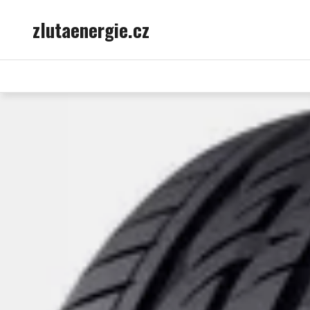
Skip
zlutaenergie.cz
to
content