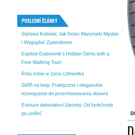
POSLEDNÍ ČLÁNKY
Stylowa Kobieta: Jak Nosic Marynarki Męskie
i Wyglądać Zjawiskowo
Explore Dubrovnik’s Hidden Gems with a
Free Walking Tour!
Rola snów w życiu człowieka
Skříň na boty: Praktyczne i eleganckie
rozwiązanie do przechowywania obuwia
Evoluce dekorativní žárovky: Od funkčnosti
D
po umění
D