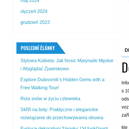
maj 2024
styczeń 2024
grudzień 2023
POSLEDNÍ ČLÁNKY
D
D
Stylowa Kobieta: Jak Nosic Marynarki Męskie
i Wyglądać Zjawiskowo
Explore Dubrovnik’s Hidden Gems with a
Inf
Free Walking Tour!
s 1
Rola snów w życiu człowieka
ods
voz
Skříň na boty: Praktyczne i eleganckie
zař
rozwiązanie do przechowywania obuwia
fil
Evoluce dekorativní žárovky: Od funkčnosti