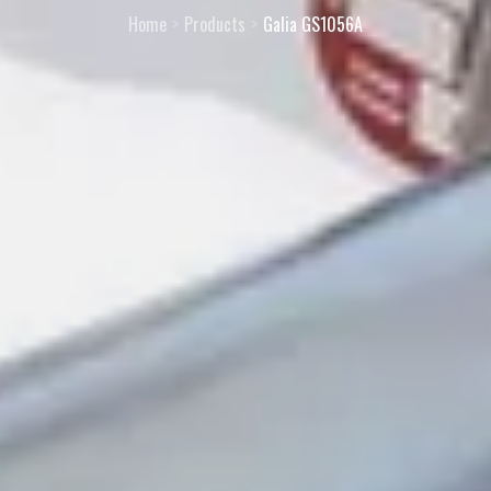
Home
Products
Galia GS1056A