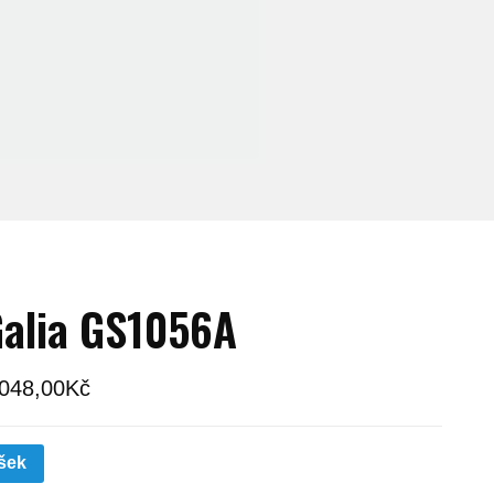
alia GS1056A
 048,00
Kč
šek