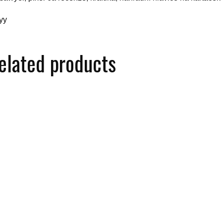
yy
elated products
řikovací tryska BOSCH (BO
Airman Auto/SUV ResQTech
Za