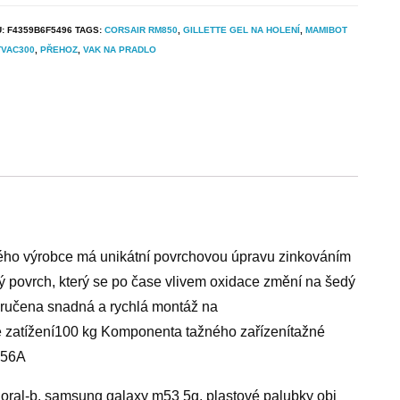
U:
F4359B6F5496
TAGS:
CORSAIR RM850
,
GILLETTE GEL NA HOLENÍ
,
MAMIBOT
TVAC300
,
PŘEHOZ
,
VAK NA PRADLO
kého výrobce má unikátní povrchovou úpravu zinkováním
rný povrch, který se po čase vlivem oxidace změní na šedý
zaručena snadná a rychlá montáž na
 zatížení100 kg Komponenta tažného zařízenítažné
056A
ček oral-b, samsung galaxy m53 5g, plastové palubky obi