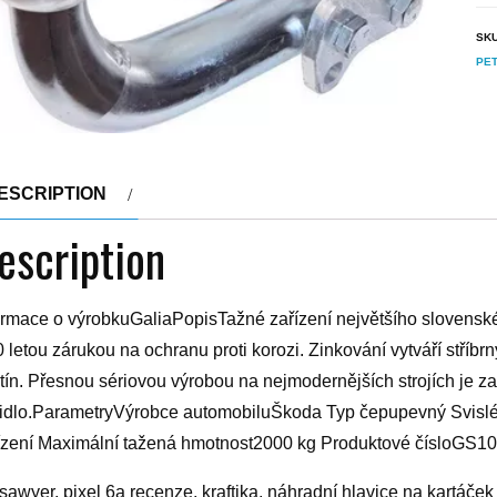
SK
PE
ESCRIPTION
escription
ormace o výrobkuGaliaPopisTažné zařízení největšího slovens
0 letou zárukou na ochranu proti korozi. Zinkování vytváří stříb
tín. Přesnou sériovou výrobou na nejmodernějších strojích je 
idlo.ParametryVýrobce automobiluŠkoda Typ čepupevný Svislé
ízení Maximální tažená hmotnost2000 kg Produktové čísloGS1
tr sawyer, pixel 6a recenze, kraftika, náhradní hlavice na kartá