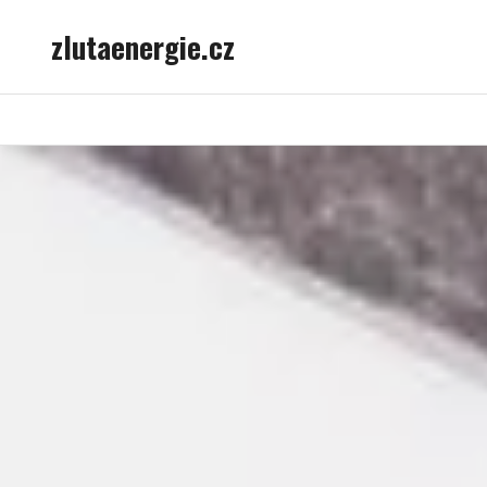
Skip
zlutaenergie.cz
to
content