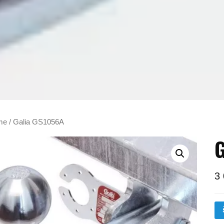
me
/ Galia GS1056A
G
3