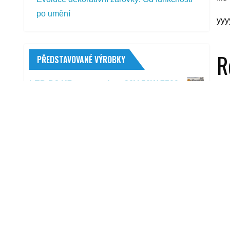
po umění
yyy
R
PŘEDSTAVOVANÉ VÝROBKY
LED D8 H7 cree canbus 30V 50W 7500
lm 6000K 2 ks
Continental KKS 10 2,25 -19 41 B TT
WW
817,00
Kč
Inmotion V5+ černý
17 257,00
Kč
Compass 05990 plachta na čtyřkolku
240 x 140 x 120 cm
Vst
865,00
Kč