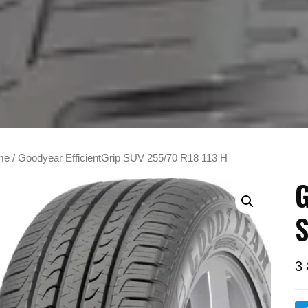
me
/ Goodyear EfficientGrip SUV 255/70 R18 113 H
G
S
3