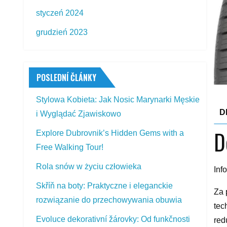
styczeń 2024
grudzień 2023
POSLEDNÍ ČLÁNKY
Stylowa Kobieta: Jak Nosic Marynarki Męskie
D
i Wyglądać Zjawiskowo
D
Explore Dubrovnik’s Hidden Gems with a
Free Walking Tour!
Rola snów w życiu człowieka
Inf
Skříň na boty: Praktyczne i eleganckie
Za 
rozwiązanie do przechowywania obuwia
tec
Evoluce dekorativní žárovky: Od funkčnosti
red