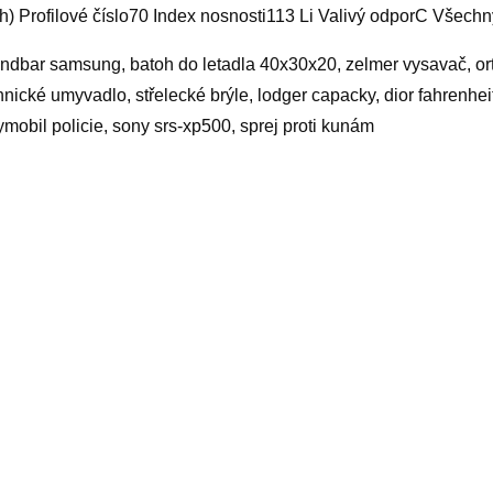
h) Profilové číslo70 Index nosnosti113 Li Valivý odporC Všech
ndbar samsung, batoh do letadla 40x30x20, zelmer vysavač, ort
hnické umyvadlo, střelecké brýle, lodger capacky, dior fahrenhe
ymobil policie, sony srs-xp500, sprej proti kunám
yy
elated products