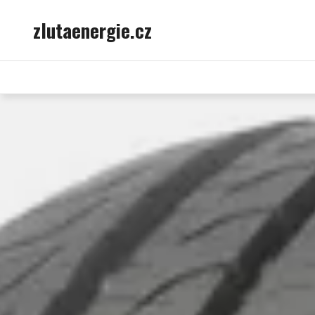
Skip
zlutaenergie.cz
to
content