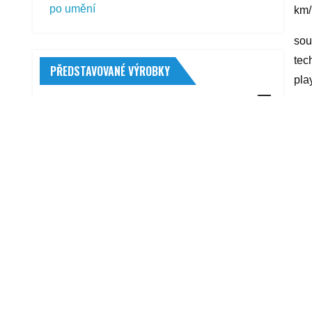
po umění
km/
sou
tec
PŘEDSTAVOVANÉ VÝROBKY
pla
Quatros QS32134
yyy
1 334,00
Kč
Toyo Open Country A/T Plus 275/60 R20
R
115 T
5 549,00
Kč
Filtr vzduchový BOSCH (BO
1457433322) HONDA
193,00
Kč
4CARS Fólie 3D Carbon černá 1,52 x 1
m