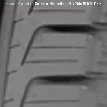
Home
Products
Goodyear EfficientGrip SUV 255/70 R18 113 H