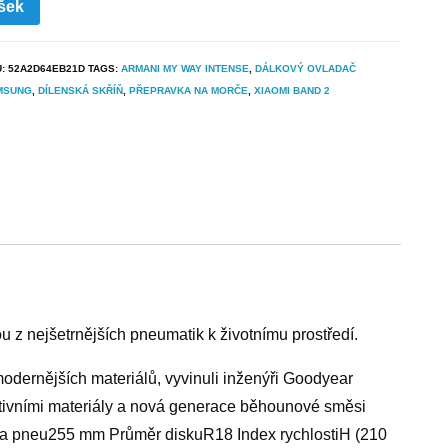
šek
U:
52A2D64EB21D
TAGS:
ARMANI MY WAY INTENSE
,
DÁLKOVÝ OVLADAČ
MSUNG
,
DÍLENSKÁ SKŘÍŇ
,
PŘEPRAVKA NA MORČE
,
XIAOMI BAND 2
 z nejšetrnějších pneumatik k životnímu prostředí.
modernějších materiálů, vyvinuli inženýři Goodyear
tivními materiály a nová generace běhounové směsi
ířka pneu255 mm Průměr diskuR18 Index rychlostiH (210