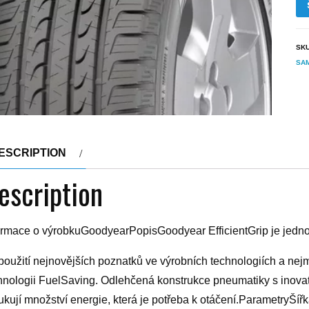
SK
SA
ESCRIPTION
escription
ormace o výrobkuGoodyearPopisGoodyear EfficientGrip je jednou
použití nejnovějších poznatků ve výrobních technologiích a nej
hnologii FuelSaving. Odlehčená konstrukce pneumatiky s inova
ukují množství energie, která je potřeba k otáčení.ParametryŠ