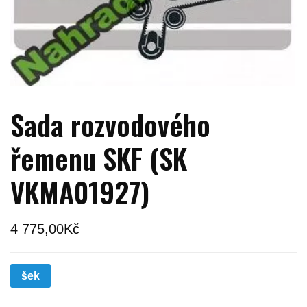
Sada rozvodového
řemenu SKF (SK
VKMA01927)
4 775,00
Kč
šek