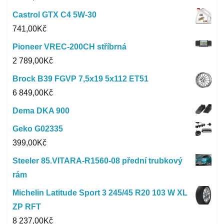
Castrol GTX C4 5W-30
741,00
Kč
Pioneer VREC-200CH stříbrná
2 789,00
Kč
Brock B39 FGVP 7,5x19 5x112 ET51
6 849,00
Kč
Dema DKA 900
Geko G02335
399,00
Kč
Steeler 85.VITARA-R1560-08 přední trubkový
rám
Michelin Latitude Sport 3 245/45 R20 103 W XL
ZP RFT
8 237,00
Kč