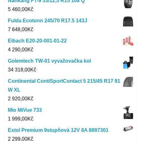
Nankang FT-9 33/12,5 R15 108 Q
5 460,00
Kč
Fulda Ecotonn 245/70 R17.5 143J
7 648,00
Kč
Eibach E20-20-001-01-22
4 290,00
Kč
Golemtech TW-01 vyvažovačka kol
34 318,00
Kč
Continental ContiSportContact 5 215/45 R17 91
W XL
2 920,00
Kč
Mio MiVue 733
1 999,00
Kč
Extol Premium 9stupňová 12V 8A 8897301
2 299,00
Kč