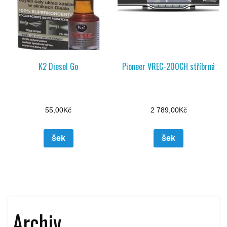
K2 Diesel Go
Pioneer VREC-200CH stříbrná
55,00
Kč
2 789,00
Kč
šek
šek
Archiv