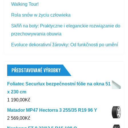
Walking Tour!
Rola snów w życiu człowieka
Skříň na boty: Praktyczne i eleganckie rozwiązanie do
przechowywania obuwia
Evoluce dekorativní žárovky: Od funkčnosti po umění
PŘEDSTAVOVANÉ VÝROBKY
Foliatec Securlux bezpečnostní fólie na okna 51
x 230 cm
1 190,00
Kč
Matador MP47 Hectorra 3 255/35 R19 96 Y
2 569,00
Kč