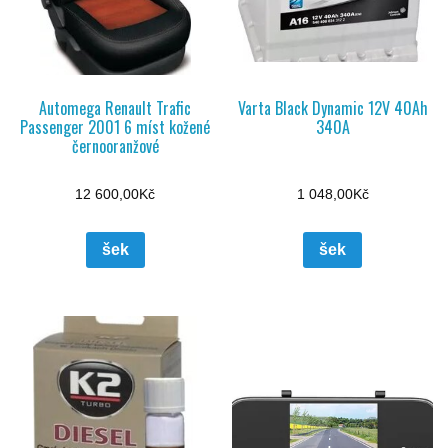
Automega Renault Trafic
Varta Black Dynamic 12V 40Ah
Passenger 2001 6 míst kožené
340A
černooranžové
12 600,00
Kč
1 048,00
Kč
šek
šek