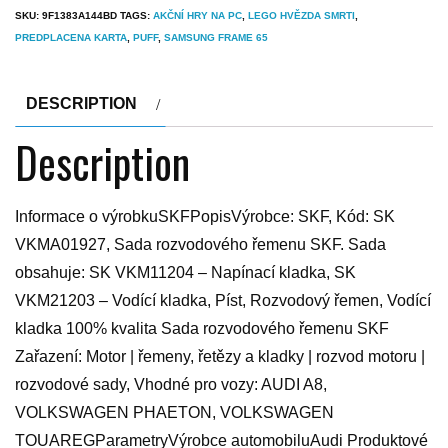
SKU:
9F1383A144BD
TAGS:
AKČNÍ HRY NA PC
,
LEGO HVĚZDA SMRTI
,
PREDPLACENA KARTA
,
PUFF
,
SAMSUNG FRAME 65
DESCRIPTION
Description
Informace o výrobkuSKFPopisVýrobce: SKF, Kód: SK
VKMA01927, Sada rozvodového řemenu SKF. Sada
obsahuje: SK VKM11204 – Napínací kladka, SK
VKM21203 – Vodící kladka, Píst, Rozvodový řemen, Vodící
kladka 100% kvalita Sada rozvodového řemenu SKF
Zařazení: Motor | řemeny, řetězy a kladky | rozvod motoru |
rozvodové sady, Vhodné pro vozy: AUDI A8,
VOLKSWAGEN PHAETON, VOLKSWAGEN
TOUAREGParametryVýrobce automobiluAudi Produktové