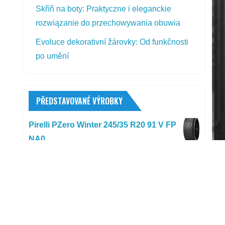
Skříň na boty: Praktyczne i eleganckie
rozwiązanie do przechowywania obuwia
Evoluce dekorativní žárovky: Od funkčnosti
po umění
PŘEDSTAVOVANÉ VÝROBKY
Pirelli PZero Winter 245/35 R20 91 V FP
NA0
8 594,00
Kč
AHProfi Univerzální přípravek na
středění spojky
699,00
Kč
Geko G00948