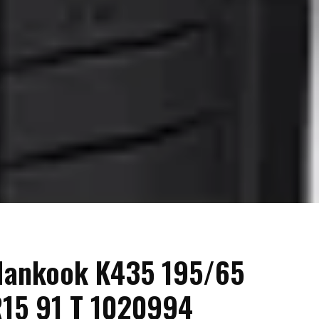
Hankook K435 195/65
15 91 T 1020994