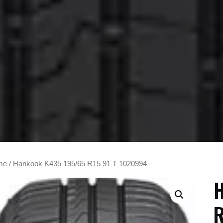
me
/ Hankook K435 195/65 R15 91 T 1020994
R