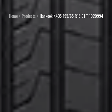
Home
Products
Hankook K435 195/65 R15 91 T 1020994