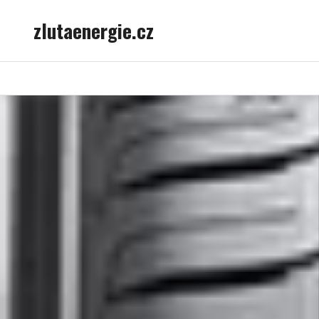
Skip
zlutaenergie.cz
to
content