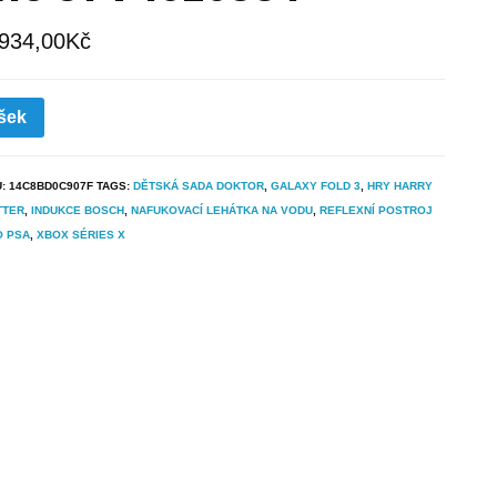
 934,00
Kč
šek
U:
14C8BD0C907F
TAGS:
DĚTSKÁ SADA DOKTOR
,
GALAXY FOLD 3
,
HRY HARRY
TTER
,
INDUKCE BOSCH
,
NAFUKOVACÍ LEHÁTKA NA VODU
,
REFLEXNÍ POSTROJ
O PSA
,
XBOX SÉRIES X