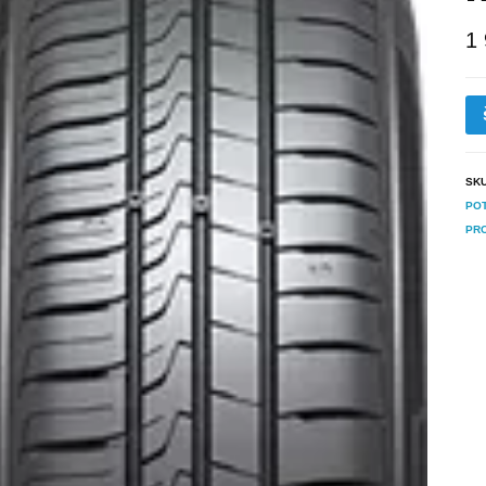
1
SK
PO
PR