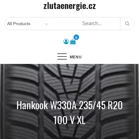
zlutaenergie.cz
Skip
to
content
0
MENU
Hankook W330A 235/45 R20
100 V XL