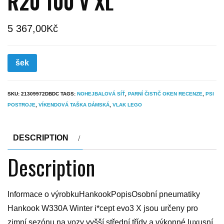
R20 100 V XL
5 367,00
Kč
šek
SKU:
21309972DBDC
TAGS:
NOHEJBALOVÁ SÍŤ
,
PARNÍ ČISTIČ OKEN RECENZE
,
PSI
POSTROJE
,
VÍKENDOVÁ TAŠKA DÁMSKÁ
,
VLAK LEGO
DESCRIPTION
Description
Informace o výrobkuHankookPopisOsobní pneumatiky
Hankook W330A Winter i*cept evo3 X jsou určeny pro
zimní sezónu na vozy vyšší střední třídy a výkonné luxusní