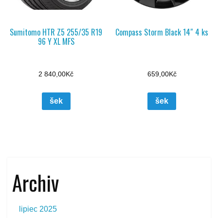
Sumitomo HTR Z5 255/35 R19
Compass Storm Black 14″ 4 ks
96 Y XL MFS
2 840,00
Kč
659,00
Kč
šek
šek
Archiv
lipiec 2025