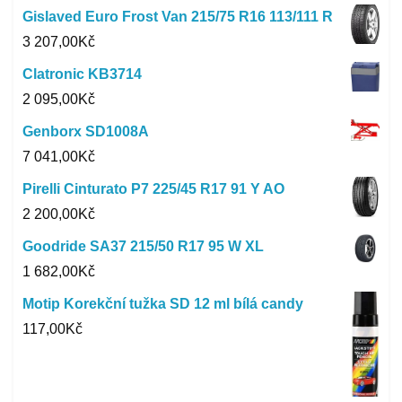
Gislaved Euro Frost Van 215/75 R16 113/111 R
3 207,00
Kč
Clatronic KB3714
2 095,00
Kč
Genborx SD1008A
7 041,00
Kč
Pirelli Cinturato P7 225/45 R17 91 Y AO
2 200,00
Kč
Goodride SA37 215/50 R17 95 W XL
1 682,00
Kč
Motip Korekční tužka SD 12 ml bílá candy
117,00
Kč