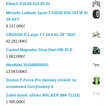
Eibach E10-84-014-02-22
Michelin Latitude Sport 3 245/45 R20 103 W XL
ZP RFT
8 237,00
Kč
CRUSSIS E-Largo 7.7 14,5 Ah 29" 2022
42 291,00
Kč
Castrol Magnatec Stop-Start 0W-30 D
1 062,00
Kč
Westfalia 303368600001
13 043,00
Kč
Demon F-Force Pro dámský chránič na
snowboard černý/zelený S
Zadní tlumič výfuku WALKER (WA 71332)
1 365,00
Kč