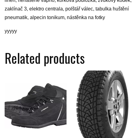
líheň, nehašené vápno, korková podložka, zvukovy kodek,
zaklínač 3, elektro centrala, polštář válec, tabulka huštění
pneumatik, alpecin tonikum, nástěnka na fotky
yyyyy
Related products