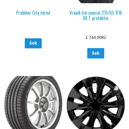
Probiker City černá
Vraník Ice special 215/65 R16
98 T protektor
1 744,00
Kč
šek
šek