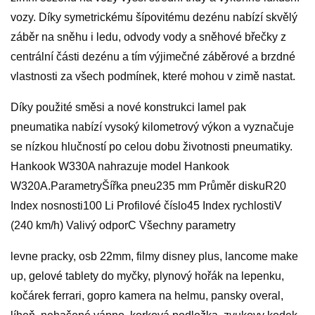
vozy. Díky symetrickému šípovitému dezénu nabízí skvělý
záběr na sněhu i ledu, odvody vody a sněhové břečky z
centrální části dezénu a tím výjimečné záběrové a brzdné
vlastnosti za všech podmínek, které mohou v zimě nastat.
Díky použité směsi a nové konstrukci lamel pak
pneumatika nabízí vysoký kilometrový výkon a vyznačuje
se nízkou hlučností po celou dobu životnosti pneumatiky.
Hankook W330A nahrazuje model Hankook
W320A.ParametryŠířka pneu235 mm Průměr diskuR20
Index nosnosti100 Li Profilové číslo45 Index rychlostiV
(240 km/h) Valivý odporC Všechny parametry
levne pracky, osb 22mm, filmy disney plus, lancome make
up, gelové tablety do myčky, plynový hořák na lepenku,
kočárek ferrari, gopro kamera na helmu, pansky overal,