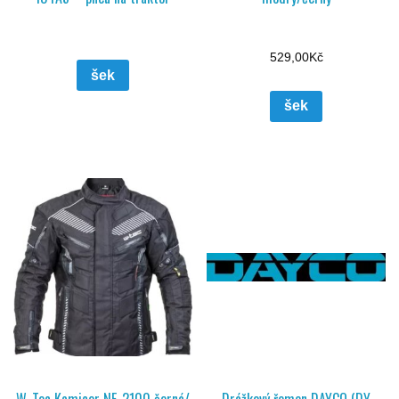
529,00
Kč
šek
šek