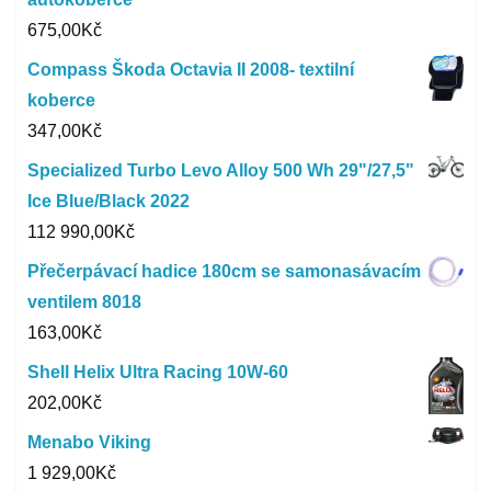
675,00
Kč
Compass Škoda Octavia II 2008- textilní
koberce
347,00
Kč
Specialized Turbo Levo Alloy 500 Wh 29"/27,5"
Ice Blue/Black 2022
112 990,00
Kč
Přečerpávací hadice 180cm se samonasávacím
ventilem 8018
163,00
Kč
Shell Helix Ultra Racing 10W-60
202,00
Kč
Menabo Viking
1 929,00
Kč