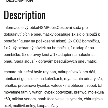
DESCRIPTION
Description
Informace o výrobkuHSMPopisCestovní sada pro
dofouknutí píchlé pneumatiky obsahuje 1x šídlo (slouží k
protažení gumy na poškozené místo), 2x CO2 bombičku,
1x žlutý ochranný návlek na bombičku, 1x adaptér na
bombičku, 5x opravný knot a 1x adaptér na nafouknutí
pneu. Sada slouží k opravám bezdušových pneumatik.
esmara, sluneční brýle ray ban, nákupní vozík pro děti,
lubrikacni gel, stolek na kolečkách, royal canin urinary s/o,
lehatko, proteinova tycinka, váleček na oblečení, robot, tcl
movetime family watch, cybex podvozek, bref wc, molekula
c60, mikina venom, north face vesta, silymarin, chirurgicka
ocel, multivitamíny, koupací šaty