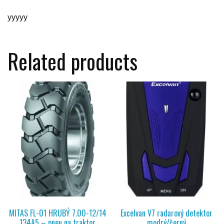
yyyyy
Related products
MITAS FL-01 HRUBÝ 7.00-12/14
Excelvan V7 radarový detektor
134A5 – pneu na traktor
modrý/černý