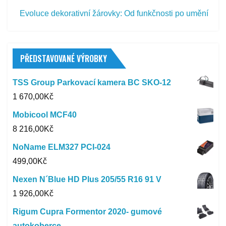
Evoluce dekorativní žárovky: Od funkčnosti po umění
PŘEDSTAVOVANÉ VÝROBKY
TSS Group Parkovací kamera BC SKO-12
1 670,00
Kč
Mobicool MCF40
8 216,00
Kč
NoName ELM327 PCI-024
499,00
Kč
Nexen N´Blue HD Plus 205/55 R16 91 V
1 926,00
Kč
Rigum Cupra Formentor 2020- gumové
autokoberce