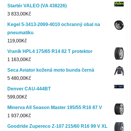
Startér VALEO (VA 438226)
3 833,00
Kč
Kegel 5-3413-2069-4010 ochranný obal na
pneumatiku
119,00
Kč
Vraník HPL4 175/65 R14 82 T protektor
1 163,00
Kč
Seca Aviator kožená moto bunda černá
5 480,00
Kč
Denver CAU-444BT
599,00
Kč
Minerva All Season Master 195/55 R16 87 V
1 937,00
Kč
Goodride Zupereco Z-107 215/60 R16 99 V XL