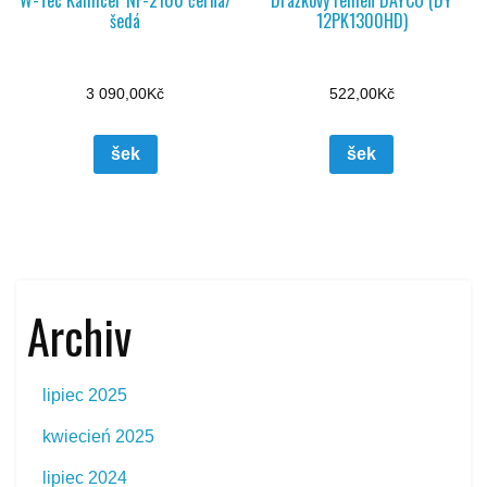
W-Tec Kamicer NF-2100 černá/
Drážkový řemen DAYCO (DY
šedá
12PK1300HD)
3 090,00
Kč
522,00
Kč
šek
šek
Archiv
lipiec 2025
kwiecień 2025
lipiec 2024