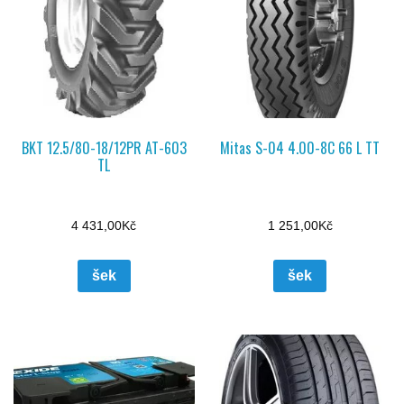
BKT 12.5/80-18/12PR AT-603
Mitas S-04 4.00-8C 66 L TT
TL
4 431,00
Kč
1 251,00
Kč
šek
šek