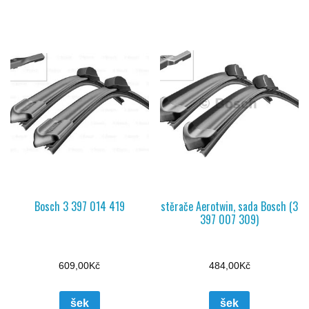
Bosch 3 397 014 419
stěrače Aerotwin, sada Bosch (3
397 007 309)
609,00
Kč
484,00
Kč
šek
šek