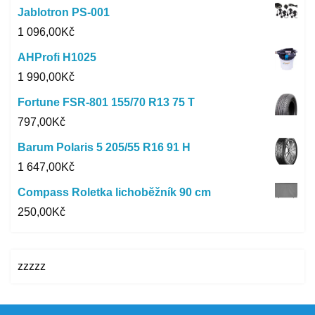
Jablotron PS-001
1 096,00
Kč
AHProfi H1025
1 990,00
Kč
Fortune FSR-801 155/70 R13 75 T
797,00
Kč
Barum Polaris 5 205/55 R16 91 H
1 647,00
Kč
Compass Roletka lichoběžník 90 cm
250,00
Kč
zzzzz