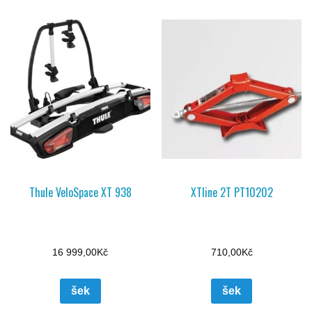
Thule VeloSpace XT 938
XTline 2T PT10202
16 999,00
Kč
710,00
Kč
šek
šek