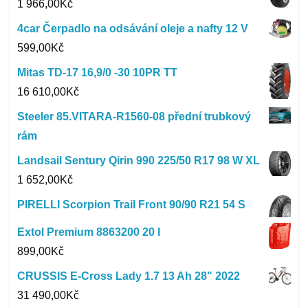
1 966,00
Kč
4car Čerpadlo na odsávání oleje a nafty 12 V
599,00
Kč
Mitas TD-17 16,9/0 -30 10PR TT
16 610,00
Kč
Steeler 85.VITARA-R1560-08 přední trubkový
rám
Landsail Sentury Qirin 990 225/50 R17 98 W XL
1 652,00
Kč
PIRELLI Scorpion Trail Front 90/90 R21 54 S
Extol Premium 8863200 20 l
899,00
Kč
CRUSSIS E-Cross Lady 1.7 13 Ah 28" 2022
31 490,00
Kč