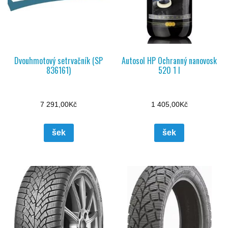
Dvouhmotový setrvačník (SP
Autosol HP Ochranný nanovosk
836161)
520 1 l
7 291,00
Kč
1 405,00
Kč
šek
šek