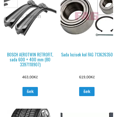
BOSCH AEROTWIN RETROFIT,
Sada lozisek kol FAG 713626350
sada 600 + 400 mm (BO
3397118907)
463,00
Kč
619,00
Kč
šek
šek