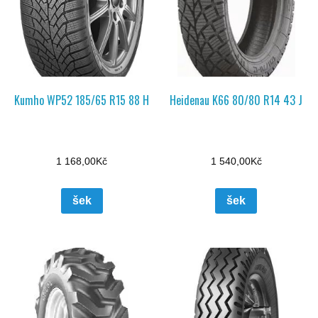
Kumho WP52 185/65 R15 88 H
Heidenau K66 80/80 R14 43 J
1 168,00
Kč
1 540,00
Kč
šek
šek