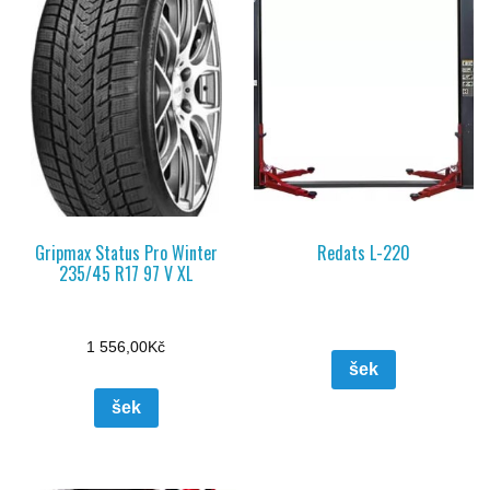
Gripmax Status Pro Winter
Redats L-220
235/45 R17 97 V XL
1 556,00
Kč
šek
šek