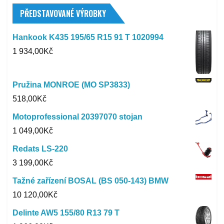
PŘEDSTAVOVANÉ VÝROBKY
Hankook K435 195/65 R15 91 T 1020994
1 934,00
Kč
Pružina MONROE (MO SP3833)
518,00
Kč
Motoprofessional 20397070 stojan
1 049,00
Kč
Redats LS-220
3 199,00
Kč
Tažné zařízení BOSAL (BS 050-143) BMW
10 120,00
Kč
Delinte AW5 155/80 R13 79 T