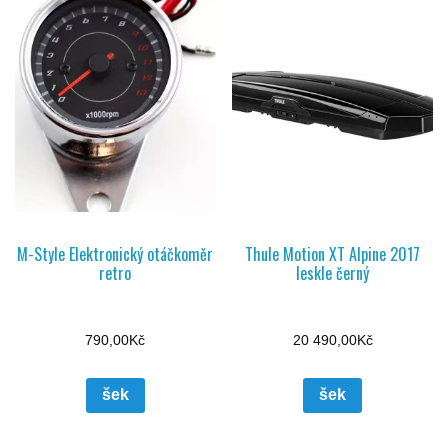
M-Style Elektronický otáčkoměr
Thule Motion XT Alpine 2017
retro
leskle černý
790,00
Kč
20 490,00
Kč
šek
šek