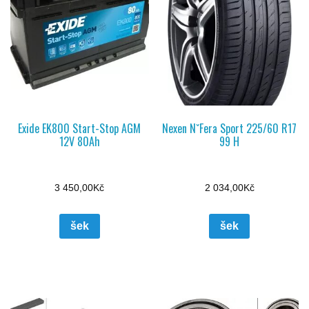
Exide EK800 Start-Stop AGM
Nexen NˇFera Sport 225/60 R17
12V 80Ah
99 H
3 450,00
Kč
2 034,00
Kč
šek
šek