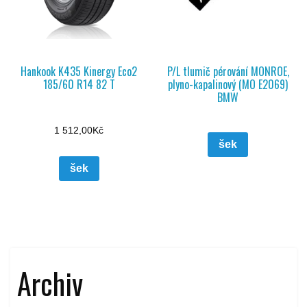
Hankook K435 Kinergy Eco2
P/L tlumič pérování MONROE,
185/60 R14 82 T
plyno-kapalinový (MO E2069)
BMW
1 512,00
Kč
šek
šek
Archiv