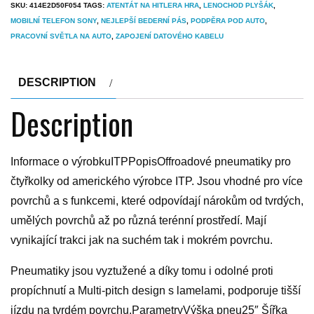
SKU:
414E2D50F054
TAGS:
ATENTÁT NA HITLERA HRA
,
LENOCHOD PLYŠÁK
,
MOBILNÍ TELEFON SONY
,
NEJLEPŠÍ BEDERNÍ PÁS
,
PODPĚRA POD AUTO
,
PRACOVNÍ SVĚTLA NA AUTO
,
ZAPOJENÍ DATOVÉHO KABELU
DESCRIPTION
Description
Informace o výrobkuITPPopisOffroadové pneumatiky pro
čtyřkolky od amerického výrobce ITP. Jsou vhodné pro více
povrchů a s funkcemi, které odpovídají nárokům od tvrdých,
umělých povrchů až po různá terénní prostředí. Mají
vynikající trakci jak na suchém tak i mokrém povrchu.
Pneumatiky jsou vyztužené a díky tomu i odolné proti
propíchnutí a Multi-pitch design s lamelami, podporuje tišší
jízdu na tvrdém povrchu.ParametryVýška pneu25″ Šířka