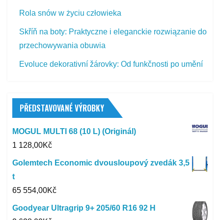
Rola snów w życiu człowieka
Skříň na boty: Praktyczne i eleganckie rozwiązanie do
przechowywania obuwia
Evoluce dekorativní žárovky: Od funkčnosti po umění
PŘEDSTAVOVANÉ VÝROBKY
MOGUL MULTI 68 (10 L) (Originál)
1 128,00
Kč
Golemtech Economic dvousloupový zvedák 3,5
t
65 554,00
Kč
Goodyear Ultragrip 9+ 205/60 R16 92 H