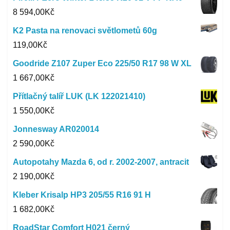
8 594,00
Kč
K2 Pasta na renovaci světlometů 60g
119,00
Kč
Goodride Z107 Zuper Eco 225/50 R17 98 W XL
1 667,00
Kč
Přítlačný talíř LUK (LK 122021410)
1 550,00
Kč
Jonnesway AR020014
2 590,00
Kč
Autopotahy Mazda 6, od r. 2002-2007, antracit
2 190,00
Kč
Kleber Krisalp HP3 205/55 R16 91 H
1 682,00
Kč
RoadStar Comfort H021 černý