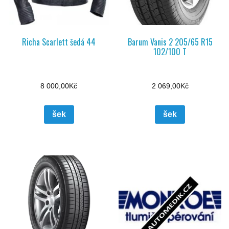
Richa Scarlett šedá 44
Barum Vanis 2 205/65 R15
102/100 T
8 000,00
Kč
2 069,00
Kč
šek
šek