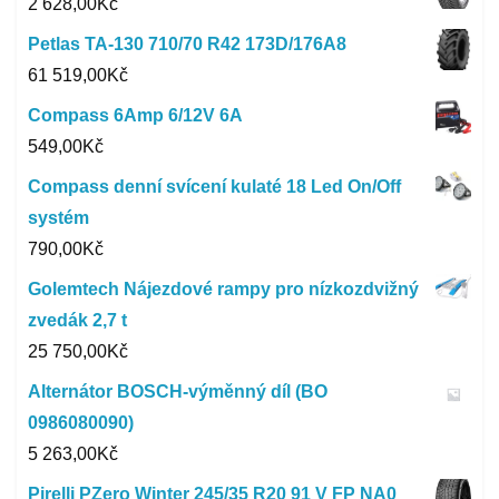
2 628,00
Kč
Petlas TA-130 710/70 R42 173D/176A8
61 519,00
Kč
Compass 6Amp 6/12V 6A
549,00
Kč
Compass denní svícení kulaté 18 Led On/Off
systém
790,00
Kč
Golemtech Nájezdové rampy pro nízkozdvižný
zvedák 2,7 t
25 750,00
Kč
Alternátor BOSCH-výměnný díl (BO
0986080090)
5 263,00
Kč
Pirelli PZero Winter 245/35 R20 91 V FP NA0