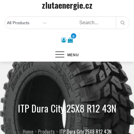
zlutaenergie.cz
Skip
to
content
0
MENU
ITP Dura City 25X8 R12 43N
Home
Products
ITP Dura City 25X8 R12 43N