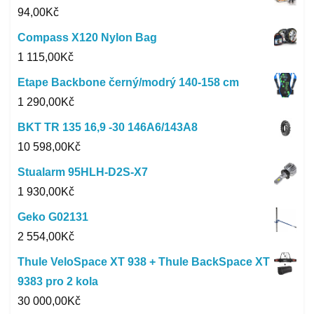
94,00
Kč
Compass X120 Nylon Bag
1 115,00
Kč
Etape Backbone černý/modrý 140-158 cm
1 290,00
Kč
BKT TR 135 16,9 -30 146A6/143A8
10 598,00
Kč
Stualarm 95HLH-D2S-X7
1 930,00
Kč
Geko G02131
2 554,00
Kč
Thule VeloSpace XT 938 + Thule BackSpace XT
9383 pro 2 kola
30 000,00
Kč