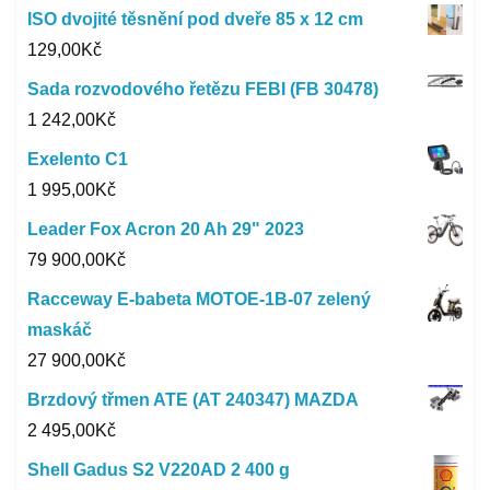
ISO dvojité těsnění pod dveře 85 x 12 cm
129,00
Kč
Sada rozvodového řetězu FEBI (FB 30478)
1 242,00
Kč
Exelento C1
1 995,00
Kč
Leader Fox Acron 20 Ah 29" 2023
79 900,00
Kč
Racceway E-babeta MOTOE-1B-07 zelený
maskáč
27 900,00
Kč
Brzdový třmen ATE (AT 240347) MAZDA
2 495,00
Kč
Shell Gadus S2 V220AD 2 400 g