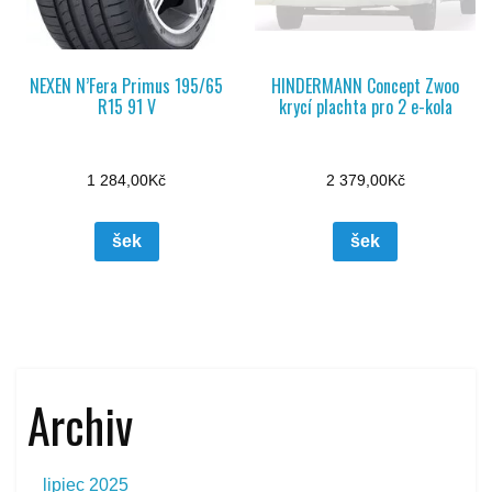
NEXEN N’Fera Primus 195/65
HINDERMANN Concept Zwoo
R15 91 V
krycí plachta pro 2 e-kola
1 284,00
Kč
2 379,00
Kč
šek
šek
Archiv
lipiec 2025