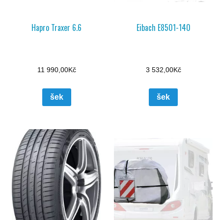
Hapro Traxer 6.6
Eibach E8501-140
11 990,00
Kč
3 532,00
Kč
šek
šek