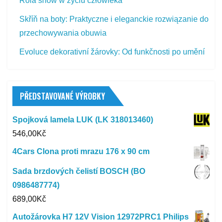
Rola snów w życiu człowieka
Skříň na boty: Praktyczne i eleganckie rozwiązanie do
przechowywania obuwia
Evoluce dekorativní žárovky: Od funkčnosti po umění
PŘEDSTAVOVANÉ VÝROBKY
Spojková lamela LUK (LK 318013460)
546,00
Kč
4Cars Clona proti mrazu 176 x 90 cm
Sada brzdových čelistí BOSCH (BO
0986487774)
689,00
Kč
Autožárovka H7 12V Vision 12972PRC1 Philips