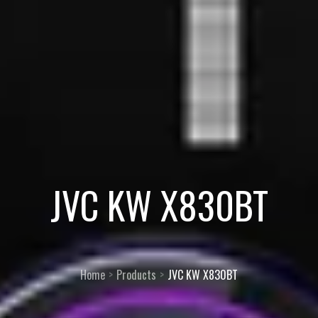
JVC KW X830BT
Home
Products
JVC KW X830BT