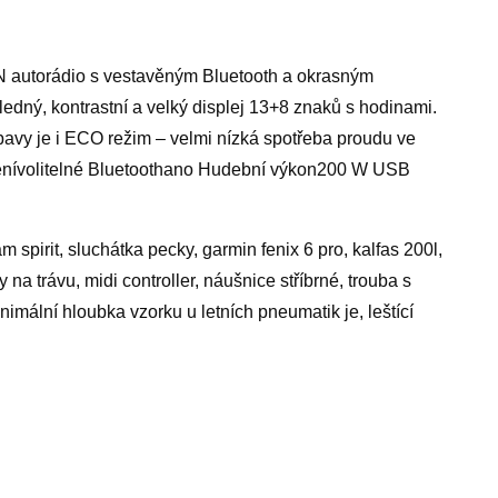
 autorádio s vestavěným Bluetooth a okrasným
edný, kontrastní a velký displej 13+8 znaků s hodinami.
bavy je i ECO režim – velmi nízká spotřeba proudu ve
enívolitelné Bluetoothano Hudební výkon200 W USB
spirit, sluchátka pecky, garmin fenix 6 pro, kalfas 200l,
na trávu, midi controller, náušnice stříbrné, trouba s
imální hloubka vzorku u letních pneumatik je, leštící