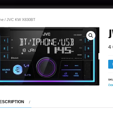
me
/ JVC KW X830BT
4
SK
ČID
ESCRIPTION