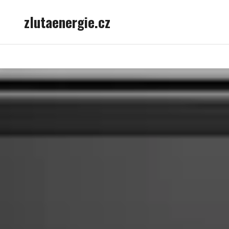
Skip
zlutaenergie.cz
to
content