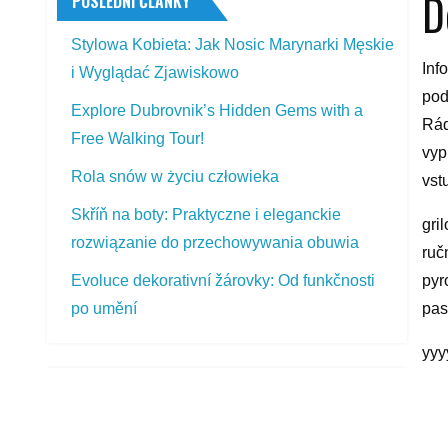
D
POSLEDNÍ ČLÁNKY
Stylowa Kobieta: Jak Nosic Marynarki Męskie
Inf
i Wyglądać Zjawiskowo
pod
Explore Dubrovnik’s Hidden Gems with a
Rád
Free Walking Tour!
vyp
Rola snów w życiu człowieka
vst
Skříň na boty: Praktyczne i eleganckie
gri
rozwiązanie do przechowywania obuwia
ruč
Evoluce dekorativní žárovky: Od funkčnosti
pyr
po umění
pas
yyy
PŘEDSTAVOVANÉ VÝROBKY
R
Matador MP62 205/55 R16 91 H