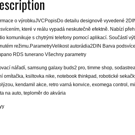
escription
ormace o výrobkuJVCPopisDo detailu designově vyvedené 2DIN
svícením, které v reálu vypadá neskutečně efektně. Nabízí přehl
io komunikuje s chytrými telefony pomocí aplikací. Součástí vý
nutém režimu.ParametryVelikost autorádia2DIN Barva podsvíc
upano RDS tunerano Všechny parametry
lovací nářadí, samsung galaxy buds2 pro, timme shop, sodastream 
ní omítačka, ksiltovka nike, notebook thinkpad, robotické sekačky 
olýzou, kendamil akce, retro varná konvice, exomega control, min
ta na auto, teploměr do akvária
yy
elated products