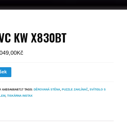
JVC KW X830BT
 049,00
Kč
šek
U:
64E0A68A8717
TAGS:
DĚROVANÁ STĚNA
,
PUZZLE ZAKLÍNAČ
,
SVÍTIDLO S
LEM
,
TISKÁRNA INSTAX