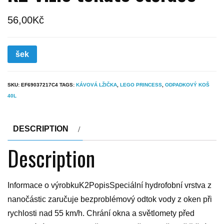
56,00
Kč
šek
SKU:
EF69037217C4
TAGS:
KÁVOVÁ LŽIČKA
,
LEGO PRINCESS
,
ODPADKOVÝ KOŠ
40L
DESCRIPTION
Description
Informace o výrobkuK2PopisSpeciální hydrofobní vrstva z
nanočástic zaručuje bezproblémový odtok vody z oken při
rychlosti nad 55 km/h. Chrání okna a světlomety před