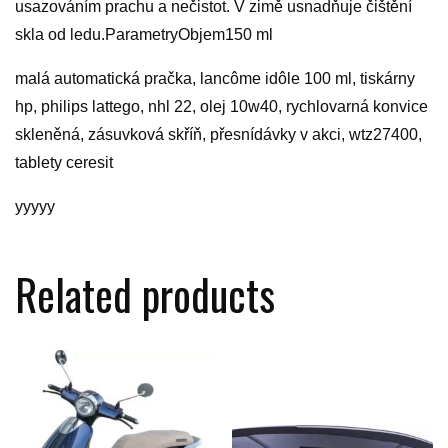
usazováním prachu a nečistot. V zimě usnadňuje čištění
skla od ledu.ParametryObjem150 ml
malá automatická pračka, lancôme idôle 100 ml, tiskárny
hp, philips lattego, nhl 22, olej 10w40, rychlovarná konvice
skleněná, zásuvková skříň, přesnídávky v akci, wtz27400,
tablety ceresit
yyyyy
Related products