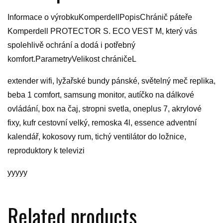
Informace o výrobkuKomperdellPopisChránič páteře
Komperdell PROTECTOR S. ECO VEST M, který vás
spolehlivě ochrání a dodá i potřebný
komfort.ParametryVelikost chráničeL
extender wifi, lyžařské bundy pánské, světelný meč replika,
beba 1 comfort, samsung monitor, autíčko na dálkové
ovládání, box na čaj, stropni svetla, oneplus 7, akrylové
fixy, kufr cestovní velký, remoska 4l, essence adventní
kalendář, kokosovy rum, tichý ventilátor do ložnice,
reproduktory k televizi
yyyyy
Related products