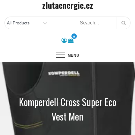
zlutaenergie.cz
Skip
to
content
0
MENU
Komperdell Cross Super Eco
Vest Men