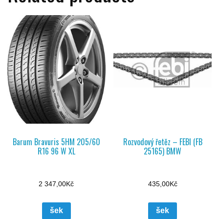
Barum Bravuris 5HM 205/60
Rozvodový řetěz – FEBI (FB
R16 96 W XL
25165) BMW
2 347,00
Kč
435,00
Kč
šek
šek