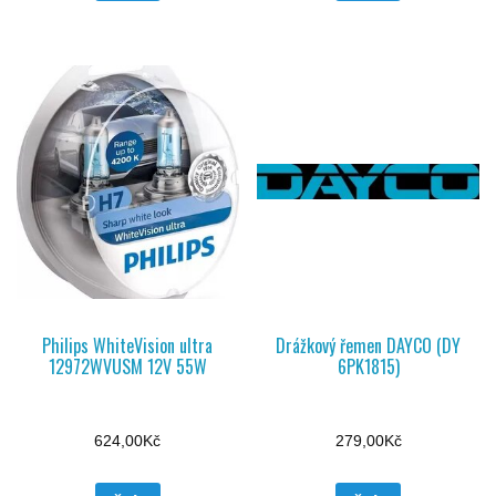
Philips WhiteVision ultra
Drážkový řemen DAYCO (DY
12972WVUSM 12V 55W
6PK1815)
624,00
Kč
279,00
Kč