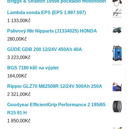
Briggs & Stratton 19598 počítadlo motohodin
Lambda sonda EPS (EPS 1.997.597)
1 133,00
Kč
Palivový filtr Nipparts (J1334025) HONDA
280,00
Kč
GÜDE GDB 200 12/24V 450Ah 40A
3 223,00
Kč
BGS 7180 klíč na výplet
164,00
Kč
Ripper GLZ70 M82508R 12/24V 500Ah 250A
2 321,00
Kč
Goodyear EfficientGrip Performance 2 195/65
R15 91 H
1 850,00
Kč