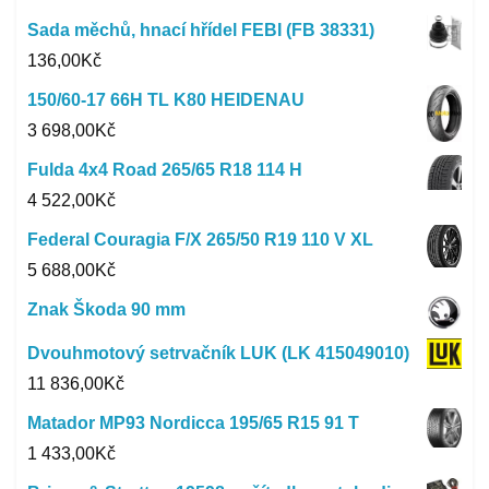
Sada měchů, hnací hřídel FEBI (FB 38331)
136,00
Kč
150/60-17 66H TL K80 HEIDENAU
3 698,00
Kč
Fulda 4x4 Road 265/65 R18 114 H
4 522,00
Kč
Federal Couragia F/X 265/50 R19 110 V XL
5 688,00
Kč
Znak Škoda 90 mm
Dvouhmotový setrvačník LUK (LK 415049010)
11 836,00
Kč
Matador MP93 Nordicca 195/65 R15 91 T
1 433,00
Kč