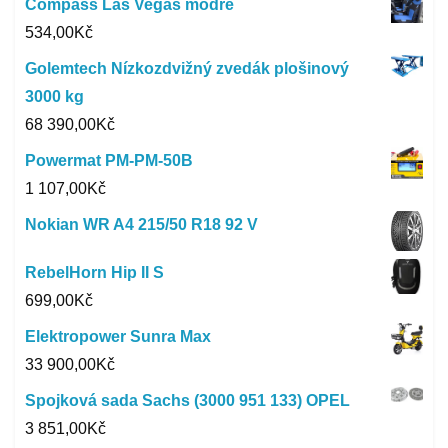
Compass Las Vegas modré
534,00
Kč
Golemtech Nízkozdvižný zvedák plošinový
3000 kg
68 390,00
Kč
Powermat PM-PM-50B
1 107,00
Kč
Nokian WR A4 215/50 R18 92 V
RebelHorn Hip II S
699,00
Kč
Elektropower Sunra Max
33 900,00
Kč
Spojková sada Sachs (3000 951 133) OPEL
3 851,00
Kč