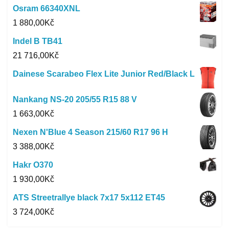
Osram 66340XNL
1 880,00
Kč
Indel B TB41
21 716,00
Kč
Dainese Scarabeo Flex Lite Junior Red/Black L
Nankang NS-20 205/55 R15 88 V
1 663,00
Kč
Nexen N'Blue 4 Season 215/60 R17 96 H
3 388,00
Kč
Hakr O370
1 930,00
Kč
ATS Streetrallye black 7x17 5x112 ET45
3 724,00
Kč