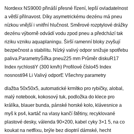
Nordexx NS9000 přináší přesné řízení, lepší ovladatelnost
a větší přilnavost. Díky asymetrickému dezénu má pneu
nízkou vnější i vnitřní hlučnost. Směrové rozptylové drážky
dezénu výborně odvádí vodu zpod pneu a předchází tak
riziku vzniku aquaplaningu. Širší ramenní bloky zvyšují
bezpečnost a stabilitu. Nízký valivý odpor snižuje spotřebu
paliva.ParametryŠířka pneu225 mm Průměr diskuR17
Index rychlostiY (300 km/h) Profilové číslo45 Index
nosnosti94 Li Valivý odporE Všechny parametry
dlažba 50x50x5, automatické krmítko pro rybičky, alobal,
malý notebook, kokosový tuk, podložka do klece pro
králíka, blauer bunda, pánské horské kolo, klávesnice a
myš k ps4, kartáč na vlasy kančí štětiny, recyklované
plastové desky, válenda 90×200, kabel cyky 3×1 5, na co
koukat na netflixu, brýle bez dioptrií dámské, hecht