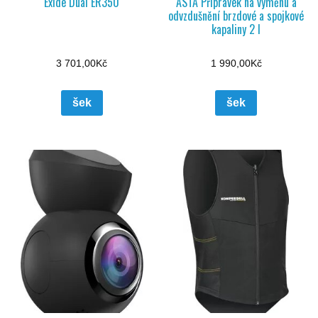
Exide Dual ER350
ASTA Přípravek na výměnu a
odvzdušnění brzdové a spojkové
kapaliny 2 l
3 701,00
Kč
1 990,00
Kč
šek
šek