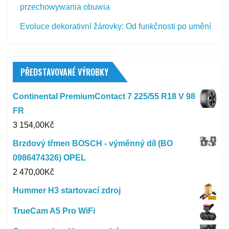
przechowywania obuwia
Evoluce dekorativní žárovky: Od funkčnosti po umění
PŘEDSTAVOVANÉ VÝROBKY
Continental PremiumContact 7 225/55 R18 V 98
FR
3 154,00
Kč
Brzdový třmen BOSCH - výměnný díl (BO
0986474326) OPEL
2 470,00
Kč
Hummer H3 startovací zdroj
TrueCam A5 Pro WiFi