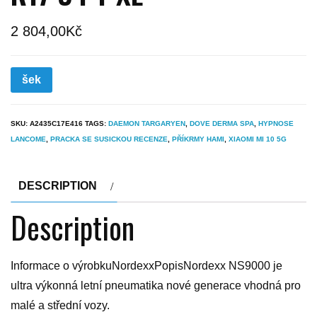
2 804,00
Kč
šek
SKU:
A2435C17E416
TAGS:
DAEMON TARGARYEN
,
DOVE DERMA SPA
,
HYPNOSE
LANCOME
,
PRACKA SE SUSICKOU RECENZE
,
PŘÍKRMY HAMI
,
XIAOMI MI 10 5G
DESCRIPTION
Description
Informace o výrobkuNordexxPopisNordexx NS9000 je
ultra výkonná letní pneumatika nové generace vhodná pro
malé a střední vozy.