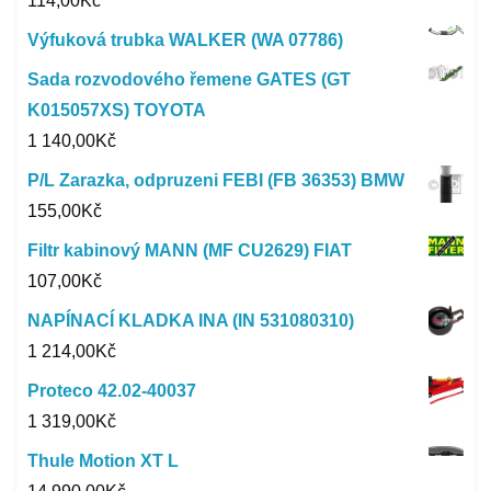
114,00
Kč
Výfuková trubka WALKER (WA 07786)
Sada rozvodového řemene GATES (GT
K015057XS) TOYOTA
1 140,00
Kč
P/L Zarazka, odpruzeni FEBI (FB 36353) BMW
155,00
Kč
Filtr kabinový MANN (MF CU2629) FIAT
107,00
Kč
NAPÍNACÍ KLADKA INA (IN 531080310)
1 214,00
Kč
Proteco 42.02-40037
1 319,00
Kč
Thule Motion XT L