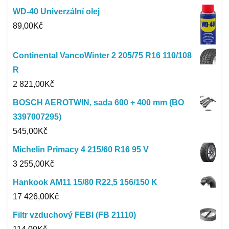
WD-40 Univerzální olej
89,00
Kč
Continental VancoWinter 2 205/75 R16 110/108
R
2 821,00
Kč
BOSCH AEROTWIN, sada 600 + 400 mm (BO
3397007295)
545,00
Kč
Michelin Primacy 4 215/60 R16 95 V
3 255,00
Kč
Hankook AM11 15/80 R22,5 156/150 K
17 426,00
Kč
Filtr vzduchový FEBI (FB 21110)