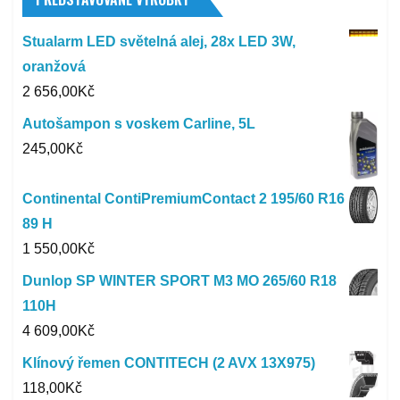
Stualarm LED světelná alej, 28x LED 3W,
oranžová
2 656,00
Kč
Autošampon s voskem Carline, 5L
245,00
Kč
Continental ContiPremiumContact 2 195/60 R16
89 H
1 550,00
Kč
Dunlop SP WINTER SPORT M3 MO 265/60 R18
110H
4 609,00
Kč
Klínový řemen CONTITECH (2 AVX 13X975)
118,00
Kč