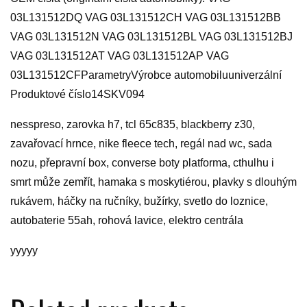
03L131512DQ VAG 03L131512CH VAG 03L131512BB
VAG 03L131512N VAG 03L131512BL VAG 03L131512BJ
VAG 03L131512AT VAG 03L131512AP VAG
03L131512CFParametryVýrobce automobiluuniverzální
Produktové číslo14SKV094
nesspreso, zarovka h7, tcl 65c835, blackberry z30,
zavařovací hrnce, nike fleece tech, regál nad wc, sada
nozu, přepravní box, converse boty platforma, cthulhu i
smrt může zemřít, hamaka s moskytiérou, plavky s dlouhým
rukávem, háčky na ručníky, bužírky, svetlo do loznice,
autobaterie 55ah, rohová lavice, elektro centrála
yyyyy