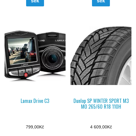
šek
šek
Lamax Drive C3
Dunlop SP WINTER SPORT M3
MO 265/60 R18 110H
799,00
Kč
4 609,00
Kč