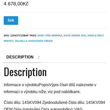
4 678,00
Kč
šek
SKU:
129437C15BAF
TAGS:
BOBY PRO MIMINKA
,
DOVE DERMA SPA
,
SINGLE MALT
WHISKY
,
VALHALLA ASSASSIN'S CREED
DESCRIPTION
Description
Informace o výrobkuPopisVýpis čísel dílů naleznete v
informaci o výrobku níže, viz pod nabídkami.
Číslo dílu: 14SKV094 Zjednodušené číslo dílu: 14SKV094
OEM čísla (originální čísla automobilky): VAG