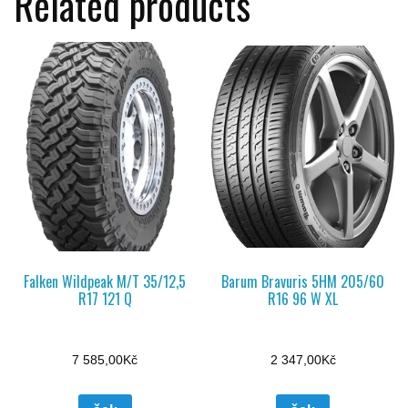
Related products
Falken Wildpeak M/T 35/12,5
Barum Bravuris 5HM 205/60
R17 121 Q
R16 96 W XL
7 585,00
Kč
2 347,00
Kč