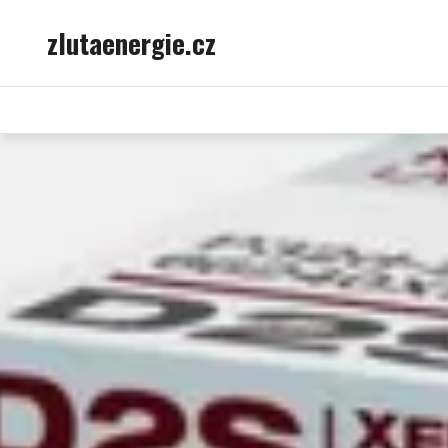
Skip
zlutaenergie.cz
to
content