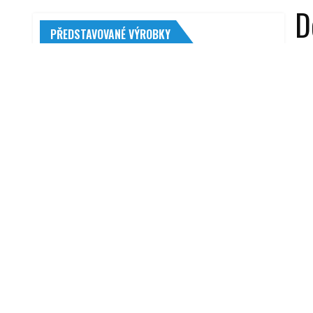
D
PŘEDSTAVOVANÉ VÝROBKY
Inf
Telwin Dynamic 620 Start 2/10kW
poz
17 690,00
Kč
lep
Nexen Winguard Snow´G WH2 155/65
žár
R13 73 T
žár
1 009,00
Kč
and
Compass denní svícení kulaté 4 High
Power Led
yyy
1 556,00
Kč
Michelin Primacy 4 205/65 R15 94 V
R
2 986,00
Kč
MiniRocket Motors Scooters Cross
Country 500 W zelená