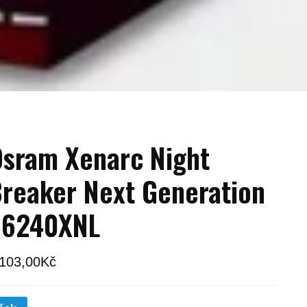
sram Xenarc Night
reaker Next Generation
66240XNL
 103,00
Kč