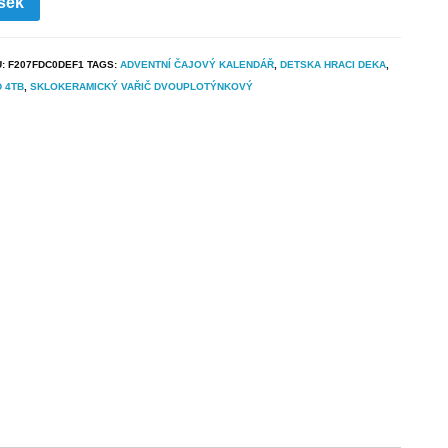
šek
U:
F207FDC0DEF1
TAGS:
ADVENTNÍ ČAJOVÝ KALENDÁŘ
,
DETSKA HRACI DEKA
,
 4TB
,
SKLOKERAMICKÝ VAŘIČ DVOUPLOTÝNKOVÝ