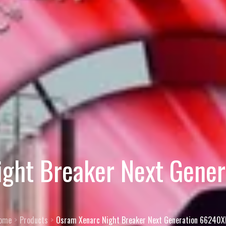
ight Breaker Next Gene
ome
Products
Osram Xenarc Night Breaker Next Generation 66240X