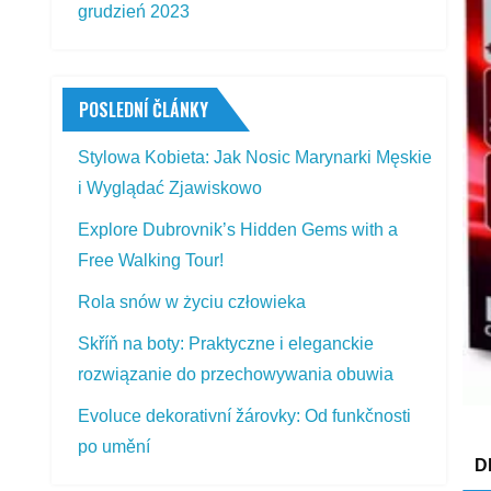
grudzień 2023
POSLEDNÍ ČLÁNKY
Stylowa Kobieta: Jak Nosic Marynarki Męskie
i Wyglądać Zjawiskowo
Explore Dubrovnik’s Hidden Gems with a
Free Walking Tour!
Rola snów w życiu człowieka
Skříň na boty: Praktyczne i eleganckie
rozwiązanie do przechowywania obuwia
Evoluce dekorativní žárovky: Od funkčnosti
po umění
D