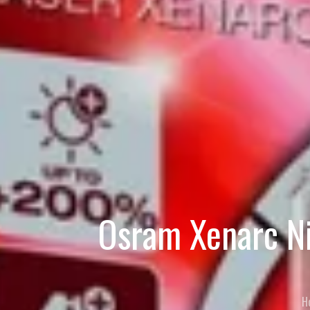
Osram Xenarc N
H