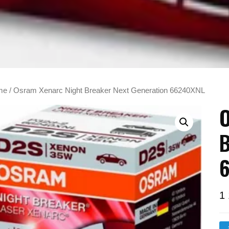
me
/ Osram Xenarc Night Breaker Next Generation 66240XNL
O
B
1