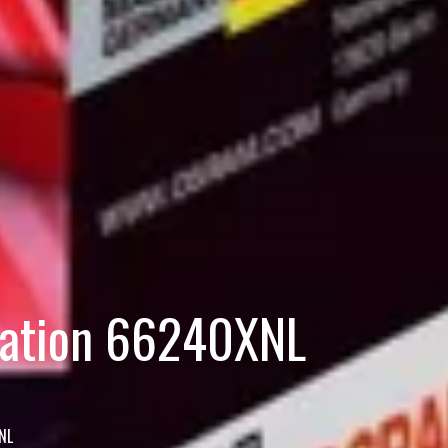
ration 66240XNL
NL