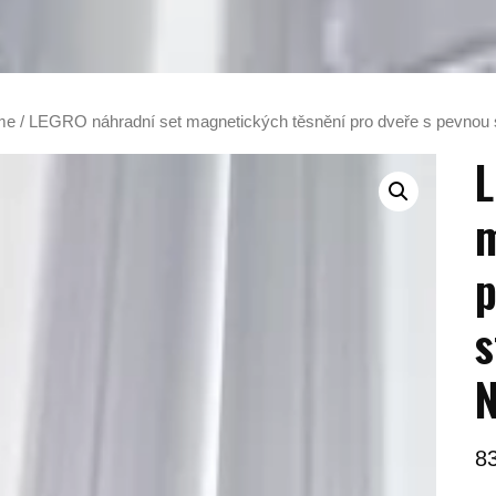
me
/ LEGRO náhradní set magnetických těsnění pro dveře s pevnou
L
m
p
s
N
8