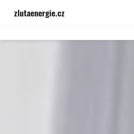
Skip
zlutaenergie.cz
to
content