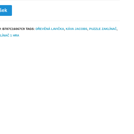
šek
U:
B787C16067C9
TAGS:
DŘEVĚNÁ LAVIČKA
,
KÁVA JACOBS
,
PUZZLE ZAKLÍNAČ
,
LÍNAČ 1 HRA