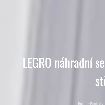
LEGRO náhradní se
s
Home
Products