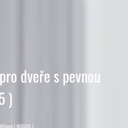
pro dveře s pevnou
 )
 1900mm ( NDGL05 )