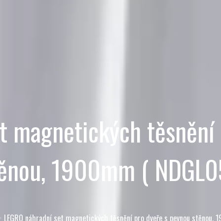
t magnetických těsnění 
těnou, 1900mm ( NDGL05
LEGRO náhradní set magnetických těsnění pro dveře s pevnou stěnou,