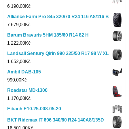
6 190,00
Kč
Alliance Farm Pro 845 320/70 R24 116 A8/116 B
7 679,00
Kč
Barum Bravuris 5HM 185/60 R14 82 H
1 222,00
Kč
Landsail Sentury Qirin 990 225/50 R17 98 W XL
1 652,00
Kč
Ambit DAB-105
990,00
Kč
Roadstar MD-1300
1 170,00
Kč
Eibach E10-25-008-05-20
BKT Ridemax IT 696 340/80 R24 140A8/135D
16 501,00
Kč