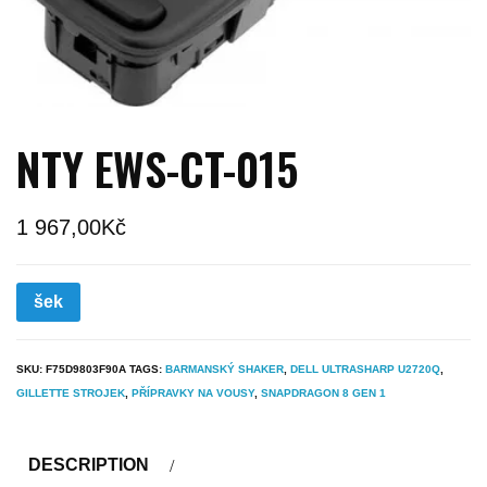
NTY EWS-CT-015
1 967,00
Kč
šek
SKU:
F75D9803F90A
TAGS:
BARMANSKÝ SHAKER
,
DELL ULTRASHARP U2720Q
,
GILLETTE STROJEK
,
PŘÍPRAVKY NA VOUSY
,
SNAPDRAGON 8 GEN 1
DESCRIPTION