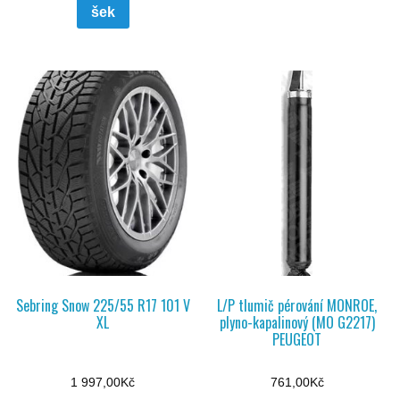
šek
Sebring Snow 225/55 R17 101 V
L/P tlumič pérování MONROE,
XL
plyno-kapalinový (MO G2217)
PEUGEOT
1 997,00
Kč
761,00
Kč