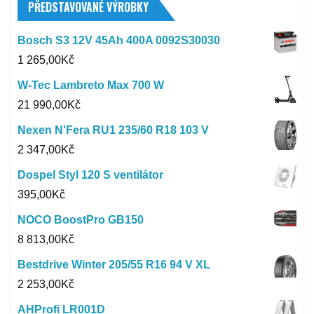
PŘEDSTAVOVANÉ VÝROBKY
Bosch S3 12V 45Ah 400A 0092S30030
1 265,00
Kč
W-Tec Lambreto Max 700 W
21 990,00
Kč
Nexen N'Fera RU1 235/60 R18 103 V
2 347,00
Kč
Dospel Styl 120 S ventilátor
395,00
Kč
NOCO BoostPro GB150
8 813,00
Kč
Bestdrive Winter 205/55 R16 94 V XL
2 253,00
Kč
AHProfi LR001D