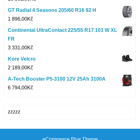
GT Radial 4 Seasons 205/60 R16 92 H
1 896,00
Kč
Continental UltraContact 225/55 R17 101 W XL
FR
3 331,00
Kč
Kore Velcro
2 189,00
Kč
A-Tech Booster P5-3100 12V 25Ah 3100A
6 794,00
Kč
zzzzz
eCommerce Plus Theme