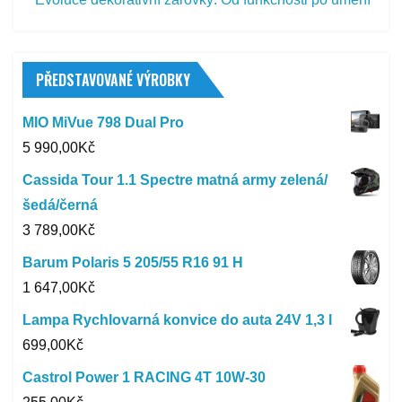
PŘEDSTAVOVANÉ VÝROBKY
MIO MiVue 798 Dual Pro
5 990,00
Kč
Cassida Tour 1.1 Spectre matná army zelená/
šedá/černá
3 789,00
Kč
Barum Polaris 5 205/55 R16 91 H
1 647,00
Kč
Lampa Rychlovarná konvice do auta 24V 1,3 l
699,00
Kč
Castrol Power 1 RACING 4T 10W-30