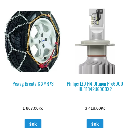
Pewag Brenta C XMR73
Philips LED H4 Ultinon Pro6000
HL 11342U6000X2
1 867,00
Kč
3 418,00
Kč
šek
šek