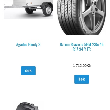
Agados Handy 3
Barum Bravuris 5HM 235/45
R17 94 Y FR
1 712,00
Kč
šek
šek