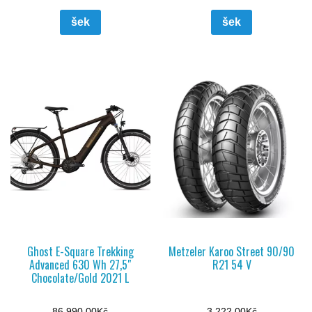
šek
šek
Ghost E-Square Trekking
Metzeler Karoo Street 90/90
Advanced 630 Wh 27,5″
R21 54 V
Chocolate/Gold 2021 L
86 990,00
Kč
3 222,00
Kč