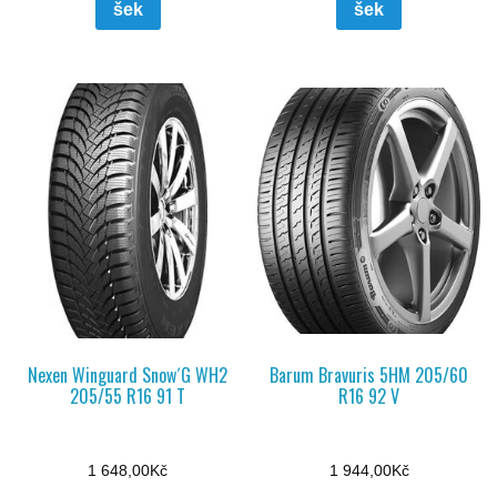
šek
šek
Nexen Winguard Snow´G WH2
Barum Bravuris 5HM 205/60
205/55 R16 91 T
R16 92 V
1 648,00
Kč
1 944,00
Kč