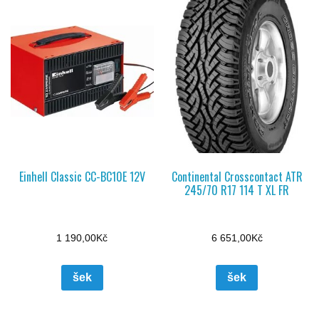
Einhell Classic CC-BC10E 12V
Continental Crosscontact ATR
245/70 R17 114 T XL FR
1 190,00
Kč
6 651,00
Kč
šek
šek