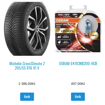
Michelin CrossClimate 2
OSRAM 64193NB200-HCB
205/55 R16 91 V
2 386,00
Kč
497,00
Kč
šek
šek