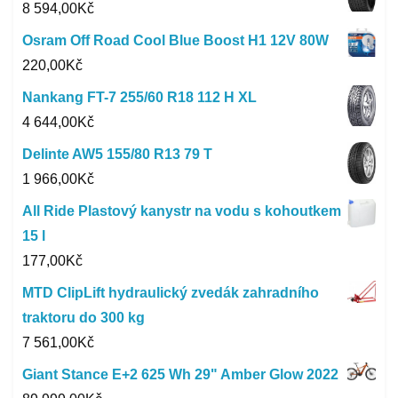
8 594,00
Kč
Osram Off Road Cool Blue Boost H1 12V 80W
220,00
Kč
Nankang FT-7 255/60 R18 112 H XL
4 644,00
Kč
Delinte AW5 155/80 R13 79 T
1 966,00
Kč
All Ride Plastový kanystr na vodu s kohoutkem
15 l
177,00
Kč
MTD ClipLift hydraulický zvedák zahradního
traktoru do 300 kg
7 561,00
Kč
Giant Stance E+2 625 Wh 29" Amber Glow 2022