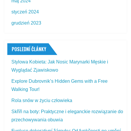
maj 2024
styczeń 2024
grudzień 2023
POSLEDNÍ ČLÁNKY
Stylowa Kobieta: Jak Nosic Marynarki Męskie i
Wyglądać Zjawiskowo
Explore Dubrovnik’s Hidden Gems with a Free
Walking Tour!
Rola snów w życiu człowieka
Skříň na boty: Praktyczne i eleganckie rozwiązanie do
przechowywania obuwia
Evoluce dekorativní žárovky: Od funkčnosti po umění