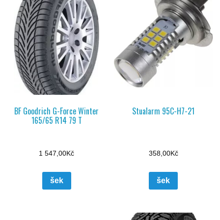
BF Goodrich G-Force Winter
Stualarm 95C-H7-21
165/65 R14 79 T
1 547,00
Kč
358,00
Kč
šek
šek