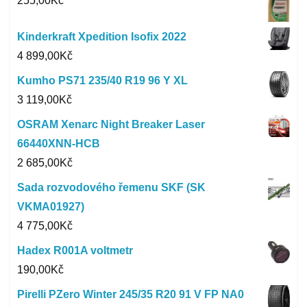
255,00
Kč
Kinderkraft Xpedition Isofix 2022
4 899,00
Kč
Kumho PS71 235/40 R19 96 Y XL
3 119,00
Kč
OSRAM Xenarc Night Breaker Laser
66440XNN-HCB
2 685,00
Kč
Sada rozvodového řemenu SKF (SK
VKMA01927)
4 775,00
Kč
Hadex R001A voltmetr
190,00
Kč
Pirelli PZero Winter 245/35 R20 91 V FP NA0