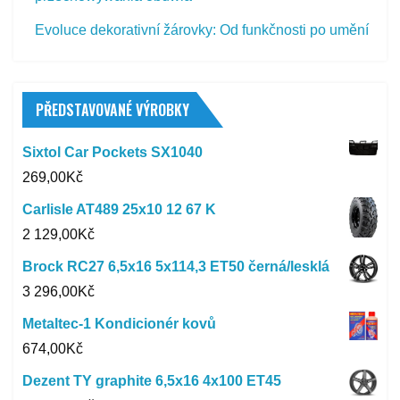
Evoluce dekorativní žárovky: Od funkčnosti po umění
PŘEDSTAVOVANÉ VÝROBKY
Sixtol Car Pockets SX1040
269,00
Kč
Carlisle AT489 25x10 12 67 K
2 129,00
Kč
Brock RC27 6,5x16 5x114,3 ET50 černá/lesklá
3 296,00
Kč
Metaltec-1 Kondicionér kovů
674,00
Kč
Dezent TY graphite 6,5x16 4x100 ET45