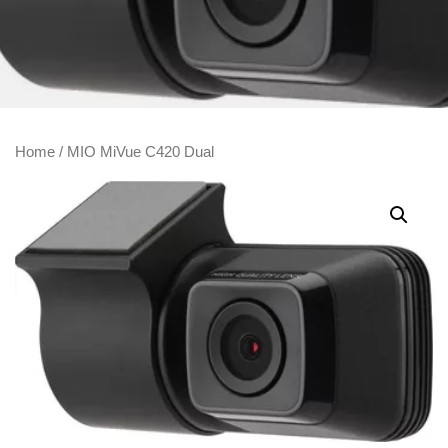
Home
/ MIO MiVue C420 Dual