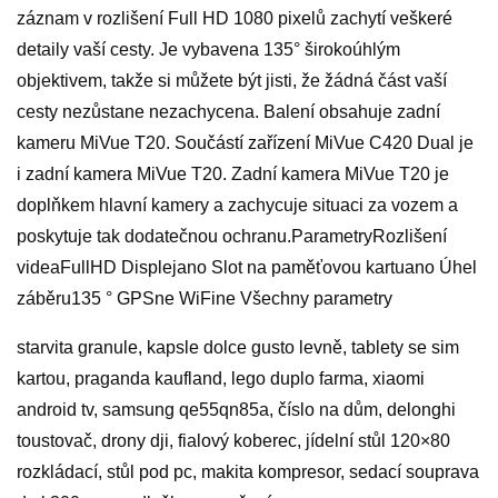
záznam v rozlišení Full HD 1080 pixelů zachytí veškeré
detaily vaší cesty. Je vybavena 135° širokoúhlým
objektivem, takže si můžete být jisti, že žádná část vaší
cesty nezůstane nezachycena. Balení obsahuje zadní
kameru MiVue T20. Součástí zařízení MiVue C420 Dual je
i zadní kamera MiVue T20. Zadní kamera MiVue T20 je
doplňkem hlavní kamery a zachycuje situaci za vozem a
poskytuje tak dodatečnou ochranu.ParametryRozlišení
videaFullHD Displejano Slot na paměťovou kartuano Úhel
záběru135 ° GPSne WiFine Všechny parametry
starvita granule, kapsle dolce gusto levně, tablety se sim
kartou, praganda kaufland, lego duplo farma, xiaomi
android tv, samsung qe55qn85a, číslo na dům, delonghi
toustovač, drony dji, fialový koberec, jídelní stůl 120×80
rozkládací, stůl pod pc, makita kompresor, sedací souprava