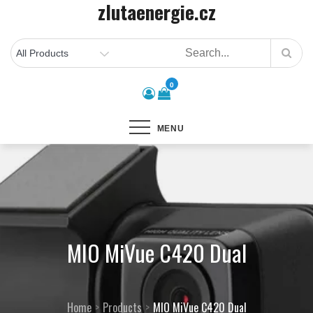
zlutaenergie.cz
Skip
to
content
0
MENU
MIO MiVue C420 Dual
Home
Products
MIO MiVue C420 Dual