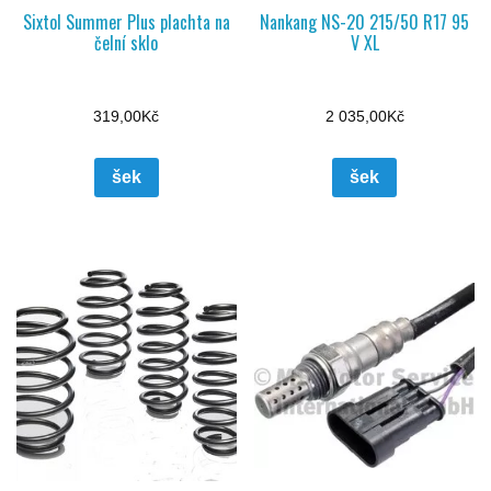
Sixtol Summer Plus plachta na
Nankang NS-20 215/50 R17 95
čelní sklo
V XL
319,00
Kč
2 035,00
Kč
šek
šek