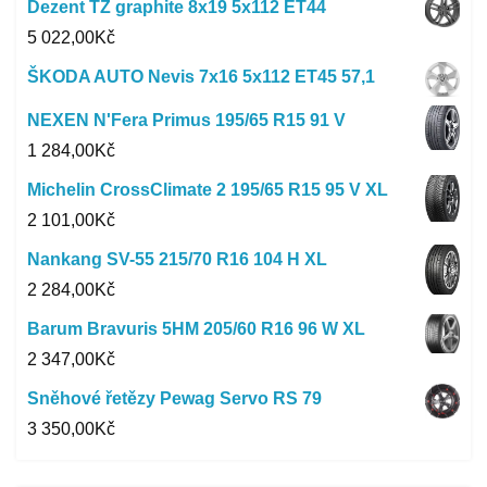
Dezent TZ graphite 8x19 5x112 ET44
5 022,00
Kč
ŠKODA AUTO Nevis 7x16 5x112 ET45 57,1
NEXEN N'Fera Primus 195/65 R15 91 V
1 284,00
Kč
Michelin CrossClimate 2 195/65 R15 95 V XL
2 101,00
Kč
Nankang SV-55 215/70 R16 104 H XL
2 284,00
Kč
Barum Bravuris 5HM 205/60 R16 96 W XL
2 347,00
Kč
Sněhové řetězy Pewag Servo RS 79
3 350,00
Kč