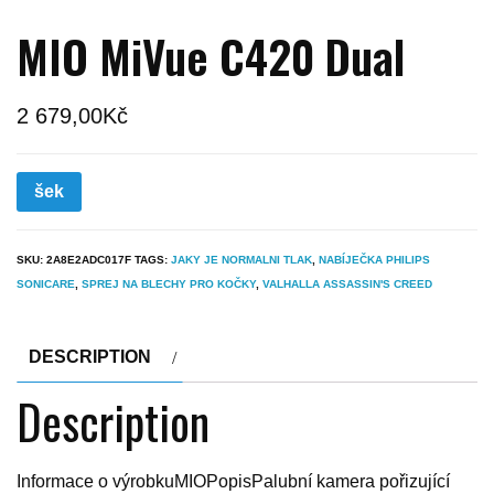
MIO MiVue C420 Dual
2 679,00
Kč
šek
SKU:
2A8E2ADC017F
TAGS:
JAKY JE NORMALNI TLAK
,
NABÍJEČKA PHILIPS
SONICARE
,
SPREJ NA BLECHY PRO KOČKY
,
VALHALLA ASSASSIN'S CREED
DESCRIPTION
Description
Informace o výrobkuMIOPopisPalubní kamera pořizující