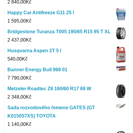
2 840,00
Kč
Happy Car Antifreeze G11 25 l
1 595,00
Kč
Bridgestone Turanza T005 195/65 R15 95 T XL
2 437,00
Kč
Husqvarna Aspen 2T 5 l
540,00
Kč
Banner Energy Bull 968 01
7 790,00
Kč
Metzeler Roadtec Z6 160/60 R17 69 W
2 348,00
Kč
Sada rozvodového řemene GATES (GT
K015057XS) TOYOTA
1 140,00
Kč